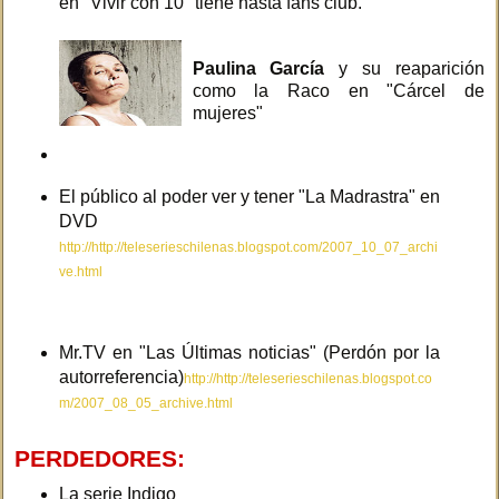
en "Vivir con 10" tiene hasta fans club.
Paulina García
y su reaparición
como la Raco en "Cárcel de
mujeres"
El público al poder ver y tener "La Madrastra" en
DVD
http://http://teleserieschilenas.blogspot.com/2007_10_07_archi
ve.html
Mr.TV en "Las Últimas noticias" (Perdón por la
autorreferencia)
http://http://teleserieschilenas.blogspot.co
m/2007_08_05_archive.html
PERDEDORES:
La serie Indigo