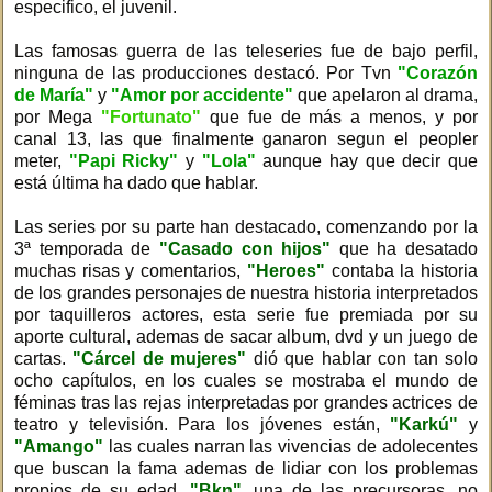
especifico, el juvenil.
Las famosas guerra de las teleseries fue de bajo perfil,
ninguna de las producciones destacó. Por Tvn
"Corazón
de María"
y
"Amor por accidente"
que apelaron al drama,
por Mega
"Fortunato"
que fue de más a menos, y por
canal 13, las que finalmente ganaron segun el peopler
meter,
"Papi Ricky"
y
"Lola"
aunque hay que decir que
está última ha dado que hablar.
Las series por su parte han destacado, comenzando por la
3ª temporada de
"Casado con hijos"
que ha desatado
muchas risas y comentarios,
"Heroes"
contaba la historia
de los grandes personajes de nuestra historia interpretados
por taquilleros actores, esta serie fue premiada por su
aporte cultural, ademas de sacar album, dvd y un juego de
cartas.
"Cárcel de mujeres"
dió que hablar con tan solo
ocho capítulos, en los cuales se mostraba el mundo de
féminas tras las rejas interpretadas por grandes actrices de
teatro y televisión. Para los jóvenes están,
"Karkú"
y
"Amango"
las cuales narran las vivencias de adolecentes
que buscan la fama ademas de lidiar con los problemas
propios de su edad,
"Bkn"
,
una de las precursoras, no