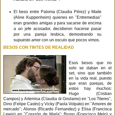
El beso entre Paloma (Claudia Pérez) y Maite
(Aline Kuppenheim) quienes en "Entremedias"
eran grandes amigas y para sacarse de encima
a un jefe acosador, decidieron hacerse pasar
por una pareja lesbica, demostrando su
supuesto amor con un osculo que pocos vimos.
BESOS CON TINTES DE REALIDAD
Esos besos que no
solo se daban en el
set, sino que también
en la vida real, puesto
que eran parejas, de
estos hay muchos:
Hugo (Cristian
Campos) y Artemisa (Claudia di Girolamo) en "Los Titeres",
Dino (Felipe Castro) y Vicky (Paola Volpato) en "Amores de
mercado"; Alonso (Ricardo Fernandez) y Elisa (Francisca
Lewin) en "Corazón de María"; Bruno (Francisco Melo) y