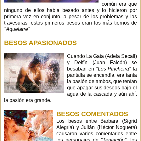
común era que
ninguno de ellos habia besado antes y lo hicieron por
primera vez en conjunto, a pesar de los problemas y las
travesuras, estos primeros besos eran los más tiernos de
"Aquelarre"
BESOS APASIONADOS
Cuando La Gata (Adela Secall)
y Delfín (Juan Falcón) se
besaban en
"Los Pincheira"
la
pantalla se encendía, era tanta
la pasión de ambos, que tenían
que apagar sus deseos bajo el
agua de la cascada y aún ahí,
la pasión era grande.
BESOS COMENTADOS
Los besos entre Barbara (Sigrid
Alegría) y Julián (Héctor Noguera)
causaron varios comentarios entre
los personajes de
"Tentación",
los