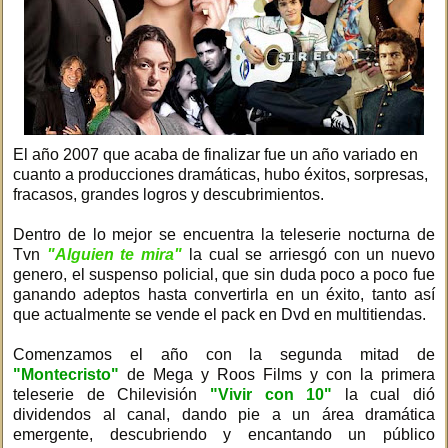
El año 2007 que acaba de finalizar fue un año variado en
cuanto a producciones dramáticas, hubo éxitos, sorpresas,
fracasos, grandes logros y descubrimientos.
Dentro de lo mejor se encuentra la teleserie nocturna de
Tvn
"Alguien te mira"
la cual se arriesgó con un nuevo
genero, el suspenso policial, que sin duda poco a poco fue
ganando adeptos hasta convertirla en un éxito, tanto así
que actualmente se vende el pack en Dvd en multitiendas.
Comenzamos el año con la segunda mitad de
"Montecristo"
de Mega y Roos Films y con la primera
teleserie de Chilevisión
"Vivir con 10"
la cual dió
dividendos al canal, dando pie a un área dramática
emergente, descubriendo y encantando un público