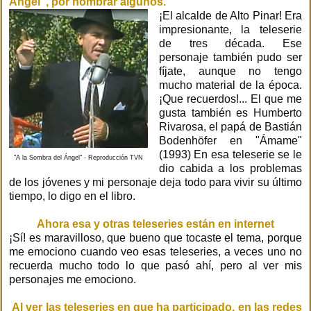
Ángel", por nombrar algunos.
¡El alcalde de Alto Pinar! Era
impresionante, la teleserie
de tres década. Ese
personaje también pudo ser
fíjate, aunque no tengo
mucho material de la época.
¡Que recuerdos!... El que me
gusta también es Humberto
Rivarosa, el papá de Bastián
Bodenhöfer en "Ámame"
(1993) En esa teleserie se le
"A la Sombra del Ángel" - Reproducción TVN
dio cabida a los problemas
de los jóvenes y mi personaje deja todo para vivir su último
tiempo, lo digo en el libro.
Ahora esa y otras teleseries están en internet
¡Sí! es maravilloso, que bueno que tocaste el tema, porque
me emociono cuando veo esas teleseries, a veces uno no
recuerda mucho todo lo que pasó ahí, pero al ver mis
personajes me emociono.
Al ver las teleseries en que ha participado, en las redes