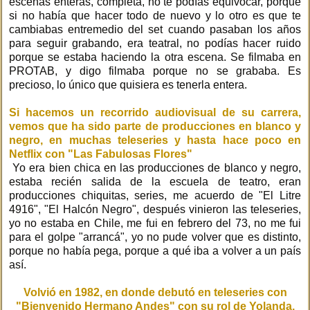
escenas enteras, completa, no te podías equivocar, porque
si no había que hacer todo de nuevo y lo otro es que te
cambiabas entremedio del set cuando pasaban los años
para seguir grabando, era teatral, no podías hacer ruido
porque se estaba haciendo la otra escena. Se filmaba en
PROTAB, y digo filmaba porque no se grababa. Es
precioso, lo único que quisiera es tenerla entera.
Si hacemos un recorrido audiovisual de su carrera,
vemos que ha sido parte de producciones en blanco y
negro, en muchas teleseries y hasta hace poco en
Netflix con "Las Fabulosas Flores"
Yo era bien chica en las producciones de blanco y negro,
estaba recién salida de la escuela de teatro, eran
producciones chiquitas, series, me acuerdo de "El Litre
4916", "El Halcón Negro", después vinieron las teleseries,
yo no estaba en Chile, me fui en febrero del 73, no me fui
para el golpe "arrancá", yo no pude volver que es distinto,
porque no había pega, porque a qué iba a volver a un país
así.
Volvió en 1982, en donde debutó en teleseries con
"Bienvenido Hermano Andes" con su rol de Yolanda.