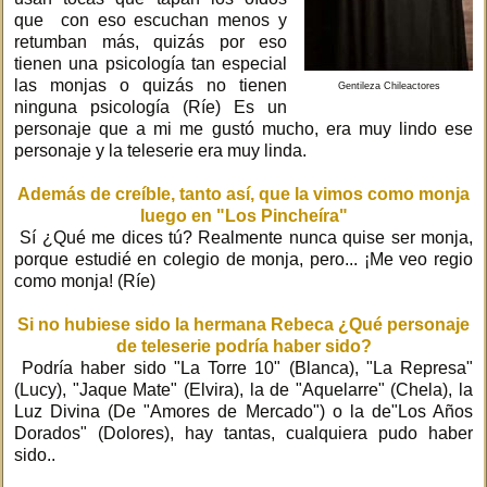
que con eso escuchan menos y
retumban más, quizás por eso
tienen una psicología tan especial
las monjas o quizás no tienen
Gentileza Chileactores
ninguna psicología (Ríe) Es un
personaje que a mi me gustó mucho, era muy lindo ese
personaje y la teleserie era muy linda.
Además de creíble, tanto así, que la vimos como monja
luego en "Los Pincheíra"
Sí ¿Qué me dices tú? Realmente nunca quise ser monja,
porque estudié en colegio de monja, pero... ¡Me veo regio
como monja! (Ríe)
Si no hubiese sido la hermana Rebeca ¿Qué personaje
de teleserie podría haber sido?
Podría haber sido "La Torre 10" (Blanca), "La Represa"
(Lucy), "Jaque Mate" (Elvira), la de "Aquelarre" (Chela), la
Luz Divina (De "Amores de Mercado") o la de"Los Años
Dorados" (Dolores), hay tantas, cualquiera pudo haber
sido..