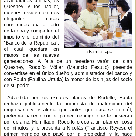
acaudaladas familias, los
Quesney y los Möller,
quienes residen en dos
elegantes casas
construidas una al lado
de la otra y comparten el
imperio y el dominio del
"Banco de la República",
el cual quedará en
La Familia Tapia
manos de las nuevas
generaciones. A falta de un heredero varón del clan
Quesney, Rodolfo Möller (Mauricio Pesutic) pretende
convertirse en el único dueño y administrador del banco y
con Paula (Paulina Urrutia) la menor de las hijas del socio
de su padre.
Advertida por los oscuros planes de Rodolfo, Paula
rechaza públicamente la propuesta de matrimonio del
empresario y le afirma que antes que casarse con él,
preferiría hacerlo con el primer mendigo que le pusieran
por delante. Humillado, Rodolfo prepara un plan en cosa
de minutos, y le presenta a Nicolás (Francisco Reyes), el
primer mendigo que pasó por la propiedad, y la hace