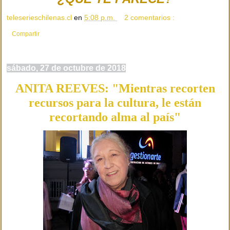
teleserieschilenas.cl
en
5:08 p.m.
2 comentarios :
Compartir
sábado, 27 de octubre de 2018
ANITA REEVES: "Mientras recorten
recursos para la cultura, le están
recortando alma al país"