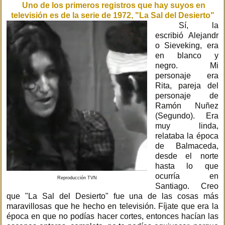
Uno de los primeros registros que hay suyos en
televisión es de la serie de 1972, "La Sal del Desierto"
Sí, la
escribió Alejandr
o Sieveking, era
en blanco y
negro. Mi
personaje era
Rita, pareja del
personaje de
Ramón Nuñez
(Segundo). Era
muy linda,
relataba la época
de Balmaceda,
desde el norte
hasta lo que
ocurría en
Reproducción TVN
Santiago. Creo
que "La Sal del Desierto" fue una de las cosas más
maravillosas que he hecho en televisión. Fíjate que era la
época en que no podías hacer cortes, entonces hacían las