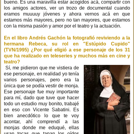
bueno. Es una maravilla estar acogidos acá, compartir con
los amigos actores, ver un trozo de documental cuando
eramos muuuuy jóvenes y ahora vernos acá en que
estamos más mayores, pero no tan mayores, que estamos
con la misma pasión y amor por el teatro y la actuación.
En el libro Andrés Gachón la fotografió reviviendo a la
hermana Rebeca, su rol en "Estúpido Cupido"
(TVN/1995) ¿Por qué eligió a ese personaje de los 31
que ha realizado en teleseries y muchos más en cine y
teatro?
Sí, me pidieron que me vistiera de
ese personaje, en realidad yo tenía
varios personajes, pero era la
única que se podía vestir de monja.
Ese personaje fue muy importante
para mí, dado que tuve que hacer
todo un estudio muy bonito, trabajé
en eso con Vicente Sabatini. Es
bien anecdótico lo que te voy
acontar, ahí comprendí a las
monjas donde me eduqué, ellas
usan tocas que tapan los oídos