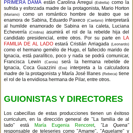
PRIMERA DAMA
están Carolina Arregui
como la
(Estrella)
sufrida y esforzada madre de la protagonista, Mario Horton
como un romántico hombre de teatro que se
(Mariano)
enamora de Sabina, Eduardo Paxeco
interpretará
(Caetano)
al humilde enamorado de Sabina en la caleta, Luciana
Echeverría
asumirá el rol de la rebelde hija del
(Cristina)
candidato presidencial, entre otros. Por su parte en
LA
FAMILIA DE AL LADO
estará Cristián Arriagada
(Leonardo)
como el hermano gemélo de Hugo, el fallecido marido de
Ignacia, está paralítico, poco y nada se podrá comunicar,
Francisca Lewin
será la hermana rebelde de
(Carola)
Ignacia, Coca Guazzini
interpreta a la calculadora
(Eva)
madre de la protagonista y María José Illanes
tiene
(Rebeca)
el rol de la envidiosa hermana de Pilar, entre otros.
GUIONISTAS Y DIRECTORES
Los cabecillas de estas producciones tienen un éxitoso
curriculum, en la dirección general de "La familia de al
lado" está
María Eugenia Rencoret
,
"La Quena"
responsable de teleseries como "Amame", "Aquelarre" y