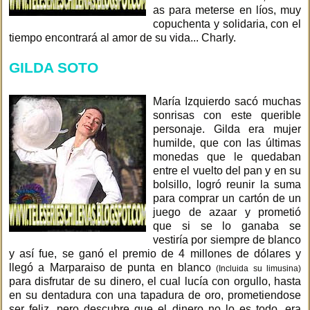
as para meterse en líos, muy
copuchenta y solidaria, con el
tiempo encontrará al amor de su vida... Charly.
GILDA SOTO
María Izquierdo sacó muchas
sonrisas con este querible
personaje. Gilda era mujer
humilde, que con las últimas
monedas que le quedaban
entre el vuelto del pan y en su
bolsillo, logró reunir la suma
para comprar un cartón de un
juego de azaar y prometió
que si se lo ganaba se
vestiría por siempre de blanco
y así fue, se ganó el premio de 4 millones de dólares y
llegó a Marparaiso de punta en blanco
(Incluida su limusina)
para disfrutar de su dinero, el cual lucía con orgullo, hasta
en su dentadura con una tapadura de oro, prometiendose
ser feliz, pero descubre que el dinero no lo es todo, era