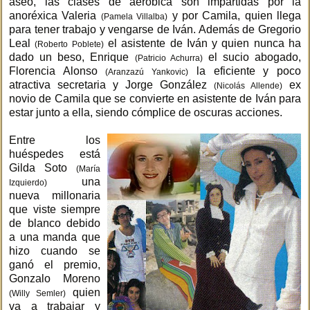
aseo, las clases de aeróbica son impartidas por la
anoréxica Valeria
y por Camila, quien llega
(Pamela Villalba)
para tener trabajo y vengarse de Iván. Además de Gregorio
Leal
el asistente de Iván y quien nunca ha
(Roberto Poblete)
dado un beso, Enrique
el sucio abogado,
(Patricio Achurra)
Florencia Alonso
la eficiente y poco
(Aranzazú Yankovic)
atractiva secretaria y Jorge González
ex
(Nicolás Allende)
novio de Camila que se convierte en asistente de Iván para
estar junto a ella, siendo cómplice de oscuras acciones.
Entre los
huéspedes está
Gilda Soto
(María
una
Izquierdo)
nueva millonaria
que viste siempre
de blanco debido
a una manda que
hizo cuando se
ganó el premio,
Gonzalo Moreno
quien
(Willy Semler)
va a trabajar y