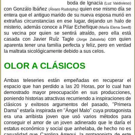
boda de Ignacia
(Luz Valdivieso)
con Gonzálo Ibáñez
quien ese mismo día se
(Álvaro Rudolphy)
entera que el antiguo marido de su nueva esposa murió en
extrañas circunstancias en ese lugar, dejando un halo de
misterio, además conoce a Pilar Echeñique
(María Elena Swett)
su vecina por quien se sentirá atraído, pero ella está
casada con Javier Ruíz Tagle
con quien
(Jorge Zabaleta)
aparenta tener una familia perfecta y feliz, pero en verdad
la maltrata sicológicamente debido a sus celos.
OLOR A CLÁSICOS
Ambas teleseries están empeñadas en recuperar el
espacio que han perdido a las 20 Horas, por lo cual han
demostrado mayor preocupación en sus producciones,
poniendo historias atractivas recurriendo a inspiraciones de
clásicos y exitosos argumentos del pasado, "Primera
Dama" estaría inspirada en "Ángel Malo" cuya protagonista
era una arribista joven que usó varios métodos para
conseguir el amor de un joven adinerado que le daría el
estatus económico y social que anhelaba, de hecho no es
casualidad que Carolina Arregui, la protagonista de este