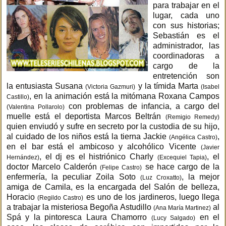
para trabajar en el
lugar, cada uno
con sus historias;
Sebastián es el
administrador, las
coordinadoras a
cargo de la
entretención son
la entusiasta Susana
y la tímida Marta
(Victoria Gazmuri)
(Isabel
, en la animación está la mitómana Roxana Campos
Castillo)
con problemas de infancia, a cargo del
(Valentina Pollarolo)
muelle está el deportista Marcos Beltrán
(Remigio Remedy)
quien enviudó y sufre en secreto por la custodia de su hijo,
al cuidado de los niños está la tierna Jackie
,
(Angélica Castro)
en el bar está el ambicoso y alcohólico Vicente
(Javier
, el dj es el histriónico Charly
, el
Hernández)
(Excequiel Tapia)
doctor Marcelo Calderón
se hace cargo de la
(Felipe Castro)
enfermería, la peculiar Zoila Soto
, la mejor
(Luz Croxatto)
amiga de Camila, es la encargada del Salón de belleza,
Horacio
es uno de los jardineros, luego llega
(Regildo Castro)
a trabajar la misteriosa Begoña Astudillo
al
(Ana María Martinez)
Spá y la pintoresca Laura Chamorro
en el
(Lucy Salgado)