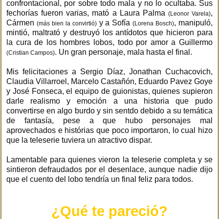
confrontacional, por sobre todo mala y no lo ocultaba. Sus
fechorías fueron varias, mató a Laura Palma
,
(Leonor Varela)
Cármen
y a Sofía
, manipuló,
(más bien la convirtió)
(Lorena Bosch)
mintió, maltrató y destruyó los antídotos que hicieron para
la cura de los hombres lobos, todo por amor a Guillermo
. Un gran personaje, mala hasta el final.
(Cristian Campos)
Mis felicitaciones a Sergio Díaz, Jonathan Cuchacovich,
Claudia Villarroel, Marcelo Castañón, Eduardo Pavez Goye
y José Fonseca, el equipo de guionistas, quienes supieron
darle realismo y emoción a una historia que pudo
convertirse en algo burdo y sin sentdo debido a su temática
de fantasía, pese a que hubo personajes mal
aprovechados e histórias que poco importaron, lo cual hizo
que la teleserie tuviera un atractivo dispar.
Lamentable para quienes vieron la teleserie completa y se
sintieron defraudados por el desenlace, aunque nadie dijo
que el cuento del lobo tendría un final feliz para todos.
¿Qué te pareció?