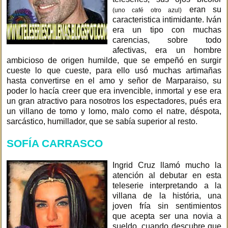
eran su
(uno café otro azul)
caracteristica intimidante. Iván
era un tipo con muchas
carencias, sobre todo
afectivas, era un hombre
ambicioso de origen humilde, que se empeñó en surgir
cueste lo que cueste, para ello usó muchas artimañas
hasta convertirse en el amo y señor de Marparaiso, su
poder lo hacía creer que era invencible, inmortal y ese era
un gran atractivo para nosotros los espectadores, pués era
un villano de tomo y lomo, malo como el natre, déspota,
sarcástico, humillador, que se sabía superior al resto.
SOFÍA CARRASCO
Ingrid Cruz llamó mucho la
atención al debutar en esta
teleserie interpretando a la
villana de la história, una
joven fría sin sentimientos
que acepta ser una novia a
sueldo, cuando descubre que