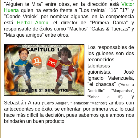
"Alguien te Mira" entre otras, en la dirección está
Victor
Huerta
quien ha estado frente a "Los treinta" "16" "17" y
"Conde Vrolok" por nombrar algunas, en la competencia
está
Herbal Abreu
, el director de "Primera Dama" y
responsable de éxitos como "Machos" "Gatas & Tuercas" y
"Más que amigos" entre otros.
Los responsables de
los guiones son dos
reconocidos
talentosos
guionistas, José
Ignacio Valenzuela,
"el chascas"
("Amor a
Domicilio", "Marparaiso",
y
"Sabor a tí")
Sebastián Arrau
ambos con
("Cerro Alegre", "Tentación","Machos")
antecedentes de éxito, se enfrentan por primera vez, lo cual
hace más difícil la decisión, pués sabemos que ambos nos
brindarán un buen producto.