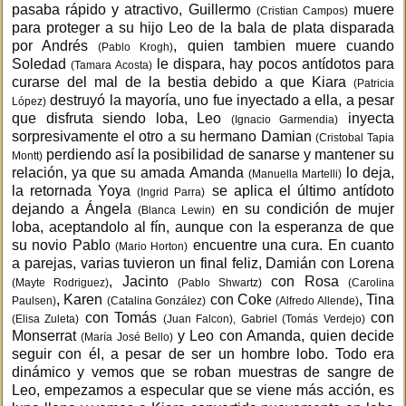
pasaba rápido y atractivo, Guillermo
muere
(Cristian Campos)
para proteger a su hijo Leo de la bala de plata disparada
por Andrés
, quien tambien muere cuando
(Pablo Krogh)
Soledad
le dispara, hay pocos antídotos para
(Tamara Acosta)
curarse del mal de la bestia debido a que Kiara
(Patricia
destruyó la mayoría, uno fue inyectado a ella, a pesar
López)
que disfruta siendo loba, Leo
inyecta
(Ignacio Garmendia)
sorpresivamente el otro a su hermano Damian
(Cristobal Tapia
perdiendo así la posibilidad de sanarse y mantener su
Montt)
relación, ya que su amada Amanda
lo deja,
(Manuella Martelli)
la retornada Yoya
se aplica el último antídoto
(Ingrid Parra)
dejando a Ángela
en su condición de mujer
(Blanca Lewin)
loba, aceptandolo al fín, aunque con la esperanza de que
su novio Pablo
encuentre una cura. En cuanto
(Mario Horton)
a parejas, varias tuvieron un final feliz, Damián con Lorena
, Jacinto
con Rosa
(Mayte Rodriguez)
(Pablo Shwartz)
(Carolina
, Karen
con Coke
, Tina
Paulsen)
(Catalina González)
(Alfredo Allende)
con Tomás
con
(Elisa Zuleta)
(Juan Falcon)
, Gabriel
(Tomás Verdejo)
Monserrat
y Leo con Amanda, quien decide
(María José Bello)
seguir con él, a pesar de ser un hombre lobo. Todo era
dinámico y vemos que se roban muestras de sangre de
Leo, empezamos a especular que se viene más acción, es