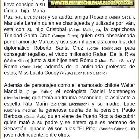
lleva consigo a su
tímida hija María
Paz
y su audáz amiga Rosario
,
(Paula Valdivieso)
(Adela Secall)
Manuela Larraín quien es chantajeada y utilizada por Iván,
está con su hijo Cristóbal
, la caprichosa
(Arturo Mallegas)
Trinidad Santa Cruz
quien está obsesionada
(Amaya Forch)
por el amor de Marcos y usa sus influencias como hija del
diplomático Roberto Santa Cruz
para
(Jorge Rodriguez)
conseguir regalías, el viudo millonario Rafael De la Riva
junto a sus hijos nerd Rómulo
y
(Walter Kliche)
(Juan Pablo Saez)
Remo
además de la anticuada profesora de
(Karim Lela)
estos, Miss Lucila Godoy Araya
(Consuelo Castillo)
Además de personajes como el enamorado chilote Walter
Mancilla
el ecologista Daniel Montenegro
(Jorge Yañez)
que tenía un trauma escondido, la aspirante a
(Hernán Hevia)
estrella Rita Marín
y su madre, Lupe
(Solange Lackington)
la generosa dueña de la pensión, Paulo
(Gabriela medina)
Barbosa
quien viene de Puerto Rico a descubrir
(César Ávila)
quien mató a su padre y se entera que es hermano de
Sebastián, Ignacio Wilson alias "El Pifia"
un
(Andrés Gómez)
joven delincuente, entre otros.