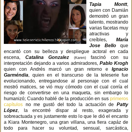
Tapia Montt
,
quien con Damián
demostró un gran
talento, mostrando
varias facetas muy
atractivas y
creíbles,
María
Jose Bello
que
encantó con su belleza y despliegue actoral en cada
escena,
Catalina Gonzalez
fascinó con su
(Karen)
interpretación dejando a varios admiradores,
Pablo Krogh
quien con Andrés marcó un gran retorno e
Ignacio
Garméndia
, quien en el transcurso de la teleserie fue
evolucionando, entregandose al personaje con el cual
mostró matices, se vió muy cómodo con el cual corría el
riesgo de convertirse en una maqueta, sin embargo lo
humanizó; Cuando hablé de la producción en sus
primeros
capítulos
no me gustó del todo la actuación de
Patty
López
, la encontré dispar al resto, exagerada y
sobreactuada y es justamente esto lo que le dió el encanto
a Kiara Montenegro, una gran villana, una fiera capáz de
todo para hacer su voluntad, sensual, sarcástica,