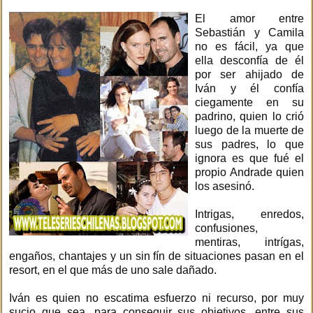
El amor entre
Sebastián y Camila
no es fácil, ya que
ella desconfía de él
por ser ahijado de
Iván y él confía
ciegamente en su
padrino, quien lo crió
luego de la muerte de
sus padres, lo que
ignora es que fué el
propio Andrade quien
los asesinó.
Intrigas, enredos,
confusiones,
mentiras, intrígas,
engaños, chantajes y un sin fín de situaciones pasan en el
resort, en el que más de uno sale dañado.
Iván es quien no escatima esfuerzo ni recurso, por muy
sucio que sea, para conseguir sus objetivos, entre sus