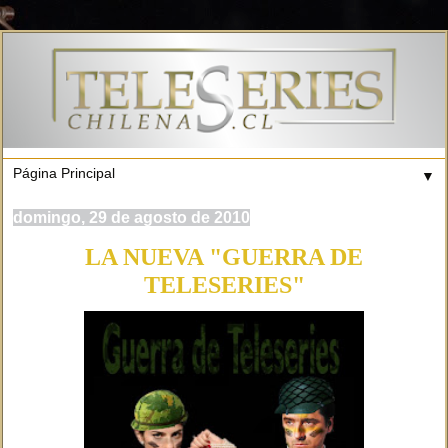
▼
domingo, 29 de agosto de 2010
LA NUEVA "GUERRA DE
TELESERIES"