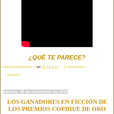
¿QUÉ TE PARECE?
teleserieschilenas.cl
en
11:12 p.m.
1 comentario :
Compartir
sábado, 26 de noviembre de 2016
LOS GANADORES EN FICCIÓN DE
LOS PREMIOS COPIHUE DE ORO