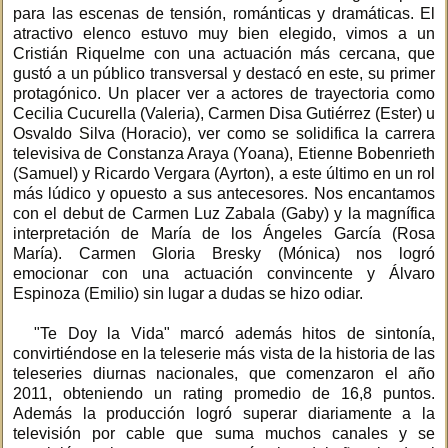
para las escenas de tensión, románticas y dramáticas. El
atractivo elenco estuvo muy bien elegido, vimos a un
Cristián Riquelme con una actuación más cercana, que
gustó a un público transversal y destacó en este, su primer
protagónico. Un placer ver a actores de trayectoria como
Cecilia Cucurella (Valeria), Carmen Disa Gutiérrez (Ester) u
Osvaldo Silva (Horacio), ver como se solidifica la carrera
televisiva de Constanza Araya (Yoana), Etienne Bobenrieth
(Samuel) y Ricardo Vergara (Ayrton), a este último en un rol
más lúdico y opuesto a sus antecesores. Nos encantamos
con el debut de Carmen Luz Zabala (Gaby) y la magnífica
interpretación de María de los Ángeles García (Rosa
María). Carmen Gloria Bresky (Mónica) nos logró
emocionar con una actuación convincente y Álvaro
Espinoza (Emilio) sin lugar a dudas se hizo odiar.
"Te Doy la Vida" marcó además hitos de sintonía,
convirtiéndose en la teleserie más vista de la historia de las
teleseries diurnas nacionales, que comenzaron el año
2011, obteniendo un rating promedio de 16,8 puntos.
Además la producción logró superar diariamente a la
televisión por cable que suma muchos canales y se