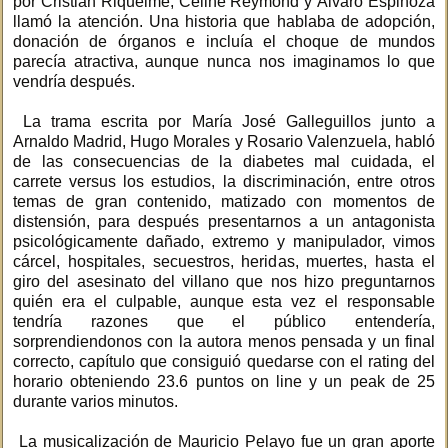
por Cristián Riquelme, Celine Reymond y Álvaro Espinoza
llamó la atención. Una historia que hablaba de adopción,
donación de órganos e incluía el choque de mundos
parecía atractiva, aunque nunca nos imaginamos lo que
vendría después.
La trama escrita por María José Galleguillos junto a
Arnaldo Madrid, Hugo Morales y Rosario Valenzuela, habló
de las consecuencias de la diabetes mal cuidada, el
carrete versus los estudios, la discriminación, entre otros
temas de gran contenido, matizado con momentos de
distensión, para después presentarnos a un antagonista
psicológicamente dañado, extremo y manipulador, vimos
cárcel, hospitales, secuestros, heridas, muertes, hasta el
giro del asesinato del villano que nos hizo preguntarnos
quién era el culpable, aunque esta vez el responsable
tendría razones que el público entendería,
sorprendiendonos con la autora menos pensada y un final
correcto, capítulo que consiguió quedarse con el rating del
horario obteniendo 23.6 puntos on line y un peak de 25
durante varios minutos.
La musicalización de Mauricio Pelayo fue un gran aporte