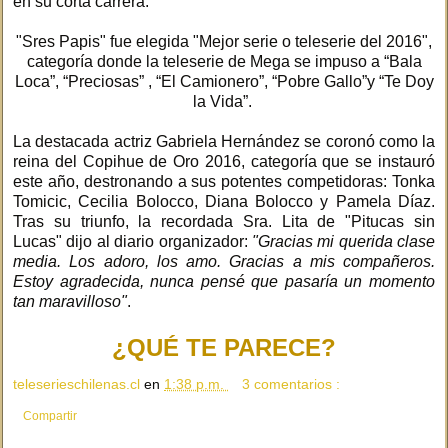
en su corta carrera.
"Sres Papis" fue elegida "Mejor serie o teleserie del 2016",
categoría donde la teleserie de Mega se impuso a “Bala
Loca”, “Preciosas” , “El Camionero”, “Pobre Gallo”y “Te Doy
la Vida”.
La destacada actriz Gabriela Hernández se coronó como la
reina del Copihue de Oro 2016, categoría que se instauró
este año, destronando a sus potentes competidoras: Tonka
Tomicic, Cecilia Bolocco, Diana Bolocco y Pamela Díaz.
Tras su triunfo, la recordada Sra. Lita de "Pitucas sin
Lucas" dijo al diario organizador:
"Gracias mi querida clase
media. Los adoro, los amo. Gracias a mis compañeros.
Estoy agradecida, nunca pensé que pasaría un momento
tan maravilloso"
.
¿QUÉ TE PARECE?
teleserieschilenas.cl
en
1:38 p.m.
3 comentarios :
Compartir