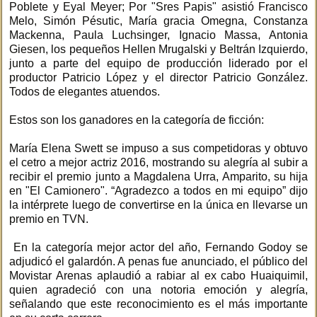
Poblete y Eyal Meyer; Por "Sres Papis" asistió Francisco
Melo, Simón Pésutic, María gracia Omegna, Constanza
Mackenna, Paula Luchsinger, Ignacio Massa, Antonia
Giesen, los pequeños Hellen Mrugalski y Beltrán Izquierdo,
junto a parte del equipo de producción liderado por el
productor Patricio López y el director Patricio González.
Todos de elegantes atuendos.
Estos son los ganadores en la categoría de ficción:
María Elena Swett se impuso a sus competidoras y obtuvo
el cetro a mejor actriz 2016, mostrando su alegría al subir a
recibir el premio junto a Magdalena Urra, Amparito, su hija
en "El Camionero". “Agradezco a todos en mi equipo” dijo
la intérprete luego de convertirse en la única en llevarse un
premio en TVN.
En la categoría mejor actor del año, Fernando Godoy se
adjudicó el galardón. A penas fue anunciado, el público del
Movistar Arenas aplaudió a rabiar al ex cabo Huaiquimil,
quien agradeció con una notoria emoción y alegría,
señalando que este reconocimiento es el más importante