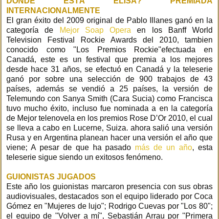
DONDE ESTÁ ELISA? PREMIADA
INTERNACIONALMENTE
El gran éxito del 2009 original de Pablo Illanes ganó en la
categoría de
Mejor Soap Opera
en los Banff World
Television Festival Rockie Awards del 2010, tambien
conocido como "Los Premios Rockie"efectuada en
Canadá, este es un festival que premia a los mejores
desde hace 31 años, se efectuó en Canadá y la teleserie
ganó por sobre una selección de 900 trabajos de 43
países, además se vendió a 25 países, la versión de
Telemundo con Sanya Smith (Cara Sucia) como Francisca
tuvo mucho éxito, incluso fue nominada a en la categoría
de Mejor telenovela en los premios Rose D’Or 2010, el cual
se lleva a cabo en Lucerne, Suiza. ahora salió una versión
Rusa y en Argentina planean hacer una versión el año que
viene; A pesar de que ha pasado
más de un año
, esta
teleserie sigue siendo un exitosos fenómeno.
GUIONISTAS JUGADOS
Este año los guionistas marcaron presencia con sus obras
audiovisuales, destacados son el equipo liderado por Coca
Gómez en "Mujeres de lujo"; Rodrigo Cuevas por "Los 80";
el equipo de "Volver a mí", Sebastián Arrau por "Primera