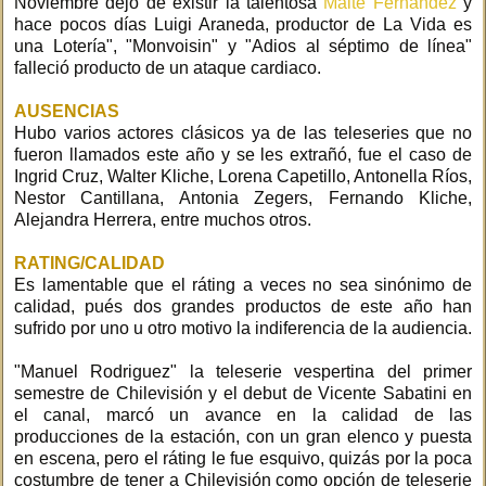
Noviembre dejó de existir la talentosa
Maite Fernández
y
hace pocos días Luigi Araneda, productor de La Vida es
una Lotería", "Monvoisin" y "Adios al séptimo de línea"
falleció producto de un ataque cardiaco.
AUSENCIAS
Hubo varios actores clásicos ya de las teleseries que no
fueron llamados este año y se les extrañó, fue el caso de
Ingrid Cruz, Walter Kliche, Lorena Capetillo, Antonella Ríos,
Nestor Cantillana, Antonia Zegers, Fernando Kliche,
Alejandra Herrera, entre muchos otros.
RATING/CALIDAD
Es lamentable que el ráting a veces no sea sinónimo de
calidad, pués dos grandes productos de este año han
sufrido por uno u otro motivo la indiferencia de la audiencia.
"Manuel Rodriguez" la teleserie vespertina del primer
semestre de Chilevisión y el debut de Vicente Sabatini en
el canal, marcó un avance en la calidad de las
producciones de la estación, con un gran elenco y puesta
en escena, pero el ráting le fue esquivo, quizás por la poca
costumbre de tener a Chilevisión como opción de teleserie