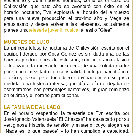
vespertino y abrir nuevos horarios, como es el caso de
Chilevisión que este año se aventuró con éxito en el
horario nocturno, Tvn explorará el horario del almuerzo
para una nueva producción el próximo año y Mega se
entusiasmó y desea volver a las teleseries, actualmente
planea una
teleserie juvenil musical
al estilo "Glee"
MUJERES DE LUJO
La primera teleserie nocturna de Chilevisión escrita por el
equipo liderado por Coca Gómez es sin duda una de las
buenas producciones de este año, con un drama clásico
actualizado, la incesante busqueda de una sufrida madre
por su hijo, mezclado con sensualidad, intriga, narcotráfico,
acción y sexo, pero todo bien convinado y en su justa
medida, una historia intensa, que día a día no dejaba de
asombrarnos, con personajes llamativos, un gran comienzo
en el área y el horario para el canal.
LA FAMILIA DE AL LADO
En el horario vespertino, la teleserie de Tvn escrita por
José Ignacio Valenzuela "El Chascas" ha destacado por su
vertiginosa historia de tensión y misterio, cuyo slogan es
"Nada es lo que parece" y lo han cumplido a cabalidad,