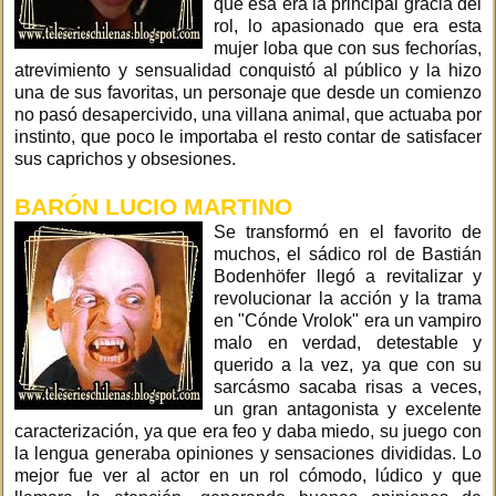
que esa era la principal gracia del
rol, lo apasionado que era esta
mujer loba que con sus fechorías,
atrevimiento y sensualidad conquistó al público y la hizo
una de sus favoritas, un personaje que desde un comienzo
no pasó desapercivido, una villana animal, que actuaba por
instinto, que poco le importaba el resto contar de satisfacer
sus caprichos y obsesiones.
BARÓN LUCIO MARTINO
Se transformó en el favorito de
muchos, el sádico rol de Bastián
Bodenhöfer llegó a revitalizar y
revolucionar la acción y la trama
en "Cónde Vrolok" era un vampiro
malo en verdad, detestable y
querido a la vez, ya que con su
sarcásmo sacaba risas a veces,
un gran antagonista y excelente
caracterización, ya que era feo y daba miedo, su juego con
la lengua generaba opiniones y sensaciones divididas. Lo
mejor fue ver al actor en un rol cómodo, lúdico y que