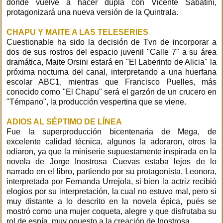
donde vuelve a hacer dupla con Vicente Sabatini,
protagonizará una nueva versión de la Quintrala.
CHAPU Y MAITE A LAS TELESERIES
Cuestionable ha sido la decisión de Tvn de incorporar a
dos de sus rostros del espacio juvenil "Calle 7" a su área
dramática, Maite Orsini estará en "El Laberinto de Alicia" la
próxima nocturna del canal, interpretando a una huerfana
escolar ABC1, mientras que Francisco Puelles, más
conocido como "El Chapu" será el garzón de un crucero en
"Témpano", la producción vespertina que se viene.
ADIOS AL SÉPTIMO DE LÍNEA
Fue la superproducción bicentenaria de Mega, de
excelente calidad técnica, algunos la adoraron, otros la
odiaron, ya que la miniserie supuestamente inspirada en la
novela de Jorge Inostrosa Cuevas estaba lejos de lo
narrado en el libro, partiendo por su protagonista, Leonora,
interpretada por Fernanda Urrejola, si bien la actriz recibió
elogios por su interpretación, la cual no estuvo mal, pero si
muy distante a lo descrito en la novela épica, pués se
mostró como una mujer coqueta, alegre y que disfrutaba su
rol de espía, muy opuesto a la creación de Inostrosa.