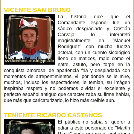
VICENTE SAN BRUNO
La historia dice que el
Comandante español fue un
sádico desgraciado y Cristián
Carvajal lo interpretó
magistralmente en "Manuel
Rodriguez" con mucha fuerza
actoral, con un cuento sicológico
lleno de matices, malo como el
natre, astuto, pero torpe en la
conquista amorosa, de apariencia fría y despiadada con
momentos de arrepentimientos, vil por donde se le mire,
muchos, incluso los espectadores, le temían, su imágen
inspiraba respeto y no podemos olvidar el excelente y
perfecto español antiguo que caracterizaba su firme hablar,
que más que caricaturizarlo, lo hizo más creible aún.
TENIENTE RICARDO CASTAÑOS
El público no sabía si querer u
odiar a este personaje de "Martín
Rívas" pués era malo, ambicioso