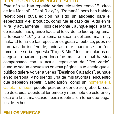
REPETICIONES CON POCO RESPETO
Este año se han repetido varias teleseries como "El circo
de las Montini", "Papi Ricky" y "Romané" pero han habido
repeticiones cuya edición ha sido un atropello para el
espectador y el producto, como fue el caso de "Alguien te
Mira" y actualmente "Hijos del Monte", aunque lejos la falta
de respeto más grande hacia el televidente fue reprogramar
la teleserie "16" y a la semana sacarla del aire, mal, muy
mal... El tema de las repeticiones gusta al público, pues no
han pasado indiferente, tanto así que cuando se corrió el
rumor que sería repuesta "Rojo & Miel" los comentarios de
alegría no pararon, pero todo fue mentira, lo cual ha sido
compensado con la actual reposición de "Oro verde",
aunque según encuestas en esta página, la teleserie que el
público quiere volver a ver es "Destinos Cruzados", aunque
en lo personal y no siendo una de mis favoritas, encuentro
que debieron repetir "Santoladrón" como un
homenaje a
Caleta Tumbes
, pueblo pesquero donde se grabó, la cual
fue destruida debido al terremoto y maremoto de este año y
esta era la última ocasión para repetirla sin tener que pagar
los derechos.
FIN LOS VENEGAS