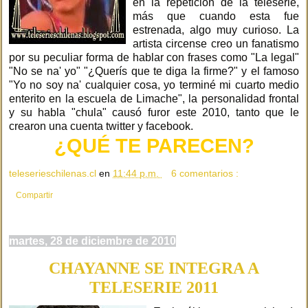
en la repetición de la teleserie,
más que cuando esta fue
estrenada, algo muy curioso. La
artista circense creo un fanatismo
por su peculiar forma de hablar con frases como "La legal"
"No se na' yo" "¿Querís que te diga la firme?" y el famoso
"Yo no soy na' cualquier cosa, yo terminé mi cuarto medio
enterito en la escuela de Limache", la personalidad frontal
y su habla "chula" causó furor este 2010, tanto que le
crearon una cuenta twitter y facebook.
¿QUÉ TE PARECEN?
teleserieschilenas.cl
en
11:44 p.m.
6 comentarios :
Compartir
martes, 28 de diciembre de 2010
CHAYANNE SE INTEGRA A
TELESERIE 2011