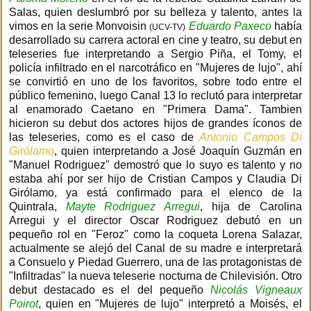
Salas, quien deslumbró por su belleza y talento, antes la
vimos en la serie Monvoisin
Eduardo Paxeco
había
(UCV-TV)
desarrollado su carrera actoral en cine y teatro, su debut en
teleseries fue interpretando a Sergio Piña, el Tomy, el
policía infiltrado en el narcotráfico en "Mujeres de lujo", ahí
se convirtió en uno de los favoritos, sobre todo entre el
público femenino, luego Canal 13 lo reclutó para interpretar
al enamorado Caetano en "Primera Dama". Tambien
hicieron su debut dos actores hijos de grandes íconos de
las teleseries, como es el caso de
Antonio Campos Di
Girólamo
, quien interpretando a José Joaquín Guzmán en
"Manuel Rodriguez" demostró que lo suyo es talento y no
estaba ahí por ser hijo de Cristian Campos y Claudia Di
Girólamo, ya está confirmado para el elenco de la
Quintrala,
Mayte Rodriguez Arregui
, hija de Carolina
Arregui y el director Oscar Rodriguez debutó en un
pequeño rol en "Feroz" como la coqueta Lorena Salazar,
actualmente se alejó del Canal de su madre e interpretará
a Consuelo y Piedad Guerrero, una de las protagonistas de
"Infiltradas" la nueva teleserie nocturna de Chilevisión. Otro
debut destacado es el del pequeño
Nicolás Vigneaux
Poirot
, quien en "Mujeres de lujo" interpretó a Moisés, el