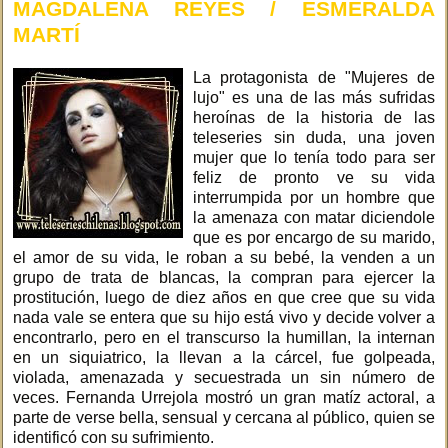
MAGDALENA REYES / ESMERALDA
MARTÍ
La protagonista de "Mujeres de
lujo" es una de las más sufridas
heroínas de la historia de las
teleseries sin duda, una joven
mujer que lo tenía todo para ser
feliz de pronto ve su vida
interrumpida por un hombre que
la amenaza con matar diciendole
que es por encargo de su marido,
el amor de su vida, le roban a su bebé, la venden a un
grupo de trata de blancas, la compran para ejercer la
prostitución, luego de diez años en que cree que su vida
nada vale se entera que su hijo está vivo y decide volver a
encontrarlo, pero en el transcurso la humillan, la internan
en un siquiatrico, la llevan a la cárcel, fue golpeada,
violada, amenazada y secuestrada un sin número de
veces. Fernanda Urrejola mostró un gran matíz actoral, a
parte de verse bella, sensual y cercana al público, quien se
identificó con su sufrimiento.