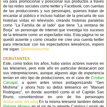
vía para promocionar y posicionar sus productos a través
de las redes sociales como twitter y Facebook, con cuentas
de las producciones y sus personajes, quienes tratan de
encantar al público e incluso hablan de la precuela de sus
historias vistas en televisión, creando historias paralelas
como "La Familia de al lado" que tiene "La ventana de
Borja" un personaje de internet que investiga los sucesos
de la teleserie como un espectador más. Esta página no se
quedó ausente y como creador me cree una cuenta twitter
para interactuar con los espectadores teleséricos, espero
me sigan:
@teleserieschile
DEBUTANTES
Este, como todos los años, hubo varios actores nuevos en
las teleseries, pero este año en particular destacaron por
sus interpretaciones, aunque algunos algo de experiencia
tenían en otro tipo de producciones, es el caso de
Cristian
Carvajal
, a quien antes vimos protagonizando "Gen
Mishima" y ahora hizo su debut teleserico en "Manuel
Rodriguez", en donde asombró como el vil Capitán San
Bruno, convirtiendose en uno de los personajes
destacados del año
; En la misma teleserie tambien debutó
Paloma Moreno
en el rol de la rebelde Catalina Larraín de