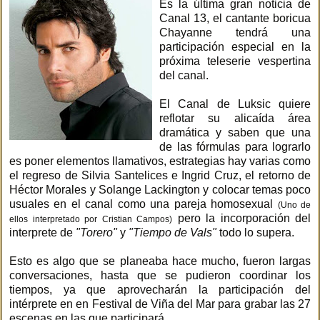
Es la última gran noticia de
Canal 13, el cantante boricua
Chayanne tendrá una
participación especial en la
próxima teleserie vespertina
del canal.
El Canal de Luksic quiere
reflotar su alicaída área
dramática y saben que una
de las fórmulas para lograrlo
es poner elementos llamativos, estrategias hay varias como
el regreso de Silvia Santelices e Ingrid Cruz, el retorno de
Héctor Morales y Solange Lackington y colocar temas poco
usuales en el canal como una pareja homosexual
(Uno de
pero la incorporación del
ellos interpretado por Cristian Campos)
interprete de
"Torero"
y
"Tiempo de Vals"
todo lo supera.
Esto es algo que se planeaba hace mucho, fueron largas
conversaciones, hasta que se pudieron coordinar los
tiempos, ya que aprovecharán la participación del
intérprete en en Festival de Viña del Mar para grabar las 27
escenas en las que participará.