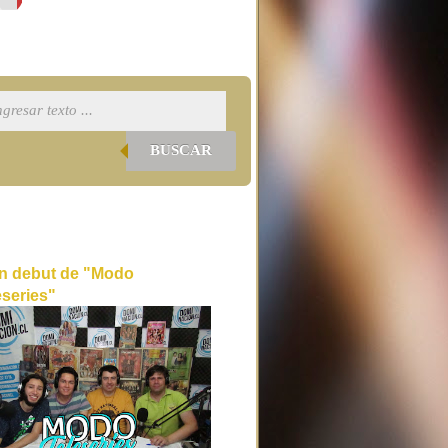
BUSCAR
n debut de "Modo
eseries"