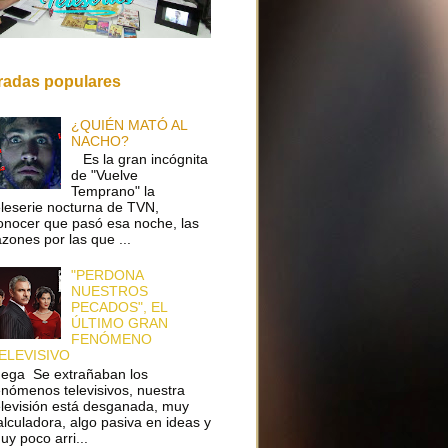
radas populares
¿QUIÉN MATÓ AL
NACHO?
Es la gran incógnita
de "Vuelve
Temprano" la
eleserie nocturna de TVN,
onocer que pasó esa noche, las
azones por las que ...
"PERDONA
NUESTROS
PECADOS", EL
ÚLTIMO GRAN
FENÓMENO
ELEVISIVO
ega Se extrañaban los
enómenos televisivos, nuestra
elevisión está desganada, muy
alculadora, algo pasiva en ideas y
uy poco arri...