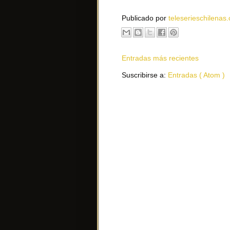
Publicado por
teleserieschilenas.
Entradas más recientes
Suscribirse a:
Entradas ( Atom )