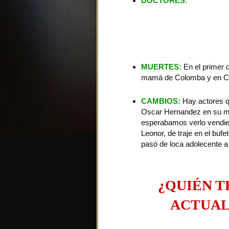
DOCTORES:
Los doctore
Morales (Gonzalo) y Ricar
13 están Juan Falcón (Ant
pediatra respectivamente
enfermera.
MUERTES:
En el primer c
mamá de Colomba y en Co
CAMBIOS:
Hay actores qu
Oscar Hernandez en su may
esperabamos verlo vendien
Leonor, de traje en el buf
pasó de loca adolecente a
¿QUIÉN T
ACTUAL