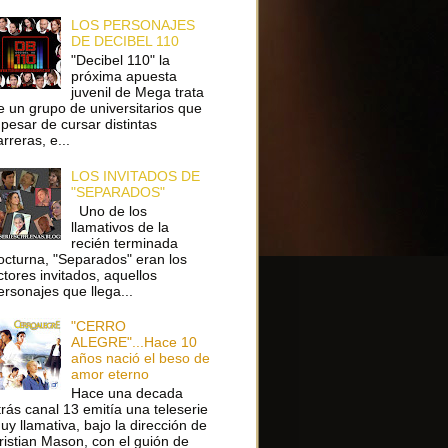
LOS PERSONAJES
DE DECIBEL 110
"Decibel 110" la
próxima apuesta
juvenil de Mega trata
e un grupo de universitarios que
 pesar de cursar distintas
arreras, e...
LOS INVITADOS DE
"SEPARADOS"
Uno de los
llamativos de la
recién terminada
octurna, "Separados" eran los
ctores invitados, aquellos
ersonajes que llega...
"CERRO
ALEGRE"...Hace 10
años nació el beso de
amor eterno
Hace una decada
trás canal 13 emitía una teleserie
uy llamativa, bajo la dirección de
ristian Mason, con el guión de