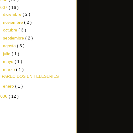
2007
( 16 )
►
diciembre
( 2 )
►
noviembre
( 2 )
►
octubre
( 3 )
►
septiembre
( 2 )
►
agosto
( 3 )
►
julio
( 1 )
►
mayo
( 1 )
▼
marzo
( 1 )
PARECIDOS EN TELESERIES
►
enero
( 1 )
2006
( 12 )