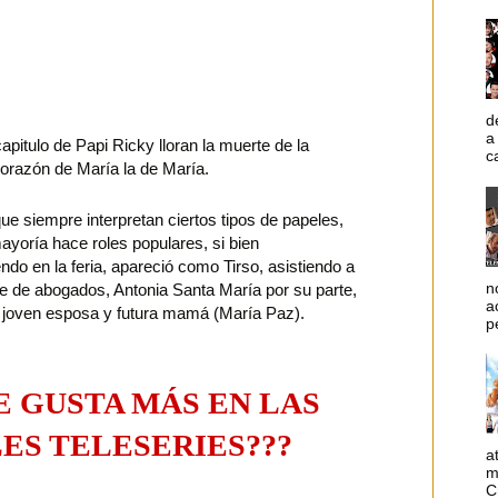
s se toman las pantallas, por tvn están Álvaro
do Fernandez (Alonso), cardiólogos, por Canal
onio) y Pablo Cerda (Greco) Ginecólogo y
, además de Kathy Kowallezco (Ursula)
d
a
apitulo de Papi Ricky lloran la muerte de la
c
razón de María la de María.
e siempre interpretan ciertos tipos de papeles,
oría hace roles populares, si bien
do en la feria, apareció como Tirso, asistiendo a
n
ete de abogados, Antonia Santa María por su parte,
a
 joven esposa y futura mamá (María Paz).
p
E GUSTA MÁS EN LAS
ES TELESERIES???
a
m
C