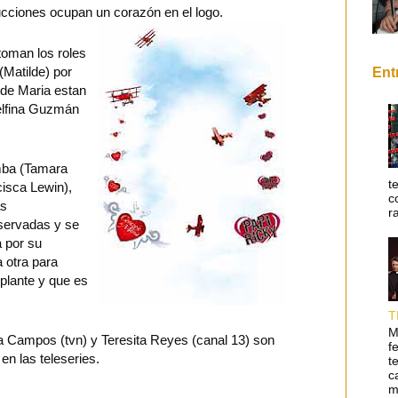
ciones ocupan un corazón en el logo.
oman los roles
(Matilde) por
Ent
de Maria estan
elfina Guzmán
ba (Tamara
t
isca Lewin),
c
as
r
servadas y se
a por su
a otra para
splante y que es
T
M
Campos (tvn) y Teresita Reyes (canal 13) son
f
en las teleseries.
t
c
m