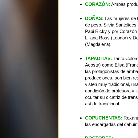
CORAZÓN:
Ambas produc
DOÑAS:
Las mujeres se t
de peso, Silvia Santelices 
Papi Ricky y por Corazón 
Liliana Ross (Leonor) y D
(Magdalena).
TAPADITAS:
Tanto Colom
Acosta) como Elisa (Franc
las protagonistas de amb
producciones, son bien re
visten muy tradicional, un
condición de profesora y l
ocultar su cicatriz de tran
así de tradicional.
COPUCHENTAS:
Roxana 
las encargadas del cahuin 