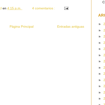
C
cl
en
4:15 p.m.
4 comentarios :
AR
►
Página Principal
Entradas antiguas
►
►
►
►
►
►
►
►
►
►
►
►
►