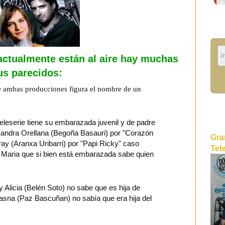
 actualmente están al aire hay muchas
us parecidos:
de ambas producciones figura el nombre de un
leserie tiene su embarazada juvenil y de padre
Sandra Orellana (Begoña Basauri) por "Corazón
Gra
y (Aranxa Uribarri) por "Papi Ricky" caso
Tel
a Maria que si bien está embarazada sabe quien
 Alicia (Belén Soto) no sabe que es hija de
asna (Paz Bascuñan) no sabía que era hija del