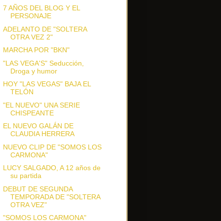
7 AÑOS DEL BLOG Y EL
PERSONAJE
ADELANTO DE "SOLTERA
OTRA VEZ 2"
MARCHA POR "BKN"
"LAS VEGA'S" Seducción,
Droga y humor
HOY "LAS VEGAS" BAJA EL
TELÓN
"EL NUEVO" UNA SERIE
CHISPEANTE
EL NUEVO GALÁN DE
CLAUDIA HERRERA
NUEVO CLIP DE "SOMOS LOS
CARMONA"
LUCY SALGADO, A 12 años de
su partida
DEBUT DE SEGUNDA
TEMPORADA DE "SOLTERA
OTRA VEZ"
"SOMOS LOS CARMONA"