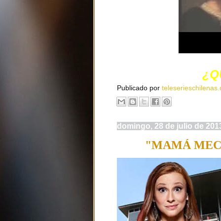
¿Q
Publicado por
teleserieschilenas.
domingo, 28 de julio de 201
"MAMÁ MECH