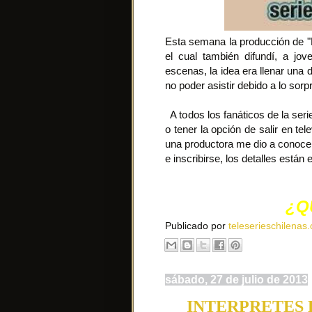
Esta semana la producción de "L
el cual también difundí, a jo
escenas, la idea era llenar una 
no poder asistir debido a lo sorp
A todos los fanáticos de la serie
o tener la opción de salir en te
una productora me dio a conocer
e inscribirse, los detalles está
¿Q
Publicado por
teleserieschilenas.
sábado, 27 de julio de 2013
INTERPRETES 