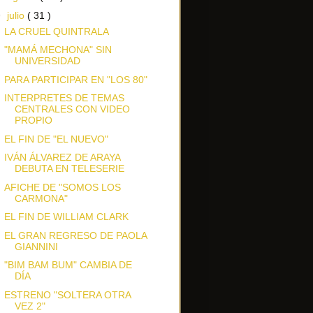
▼
julio
( 31 )
LA CRUEL QUINTRALA
"MAMÁ MECHONA" SIN
UNIVERSIDAD
PARA PARTICIPAR EN "LOS 80"
INTERPRETES DE TEMAS
CENTRALES CON VIDEO
PROPIO
EL FIN DE "EL NUEVO"
IVÁN ÁLVAREZ DE ARAYA
DEBUTA EN TELESERIE
AFICHE DE "SOMOS LOS
CARMONA"
EL FIN DE WILLIAM CLARK
EL GRAN REGRESO DE PAOLA
GIANNINI
"BIM BAM BUM" CAMBIA DE
DÍA
ESTRENO "SOLTERA OTRA
VEZ 2"