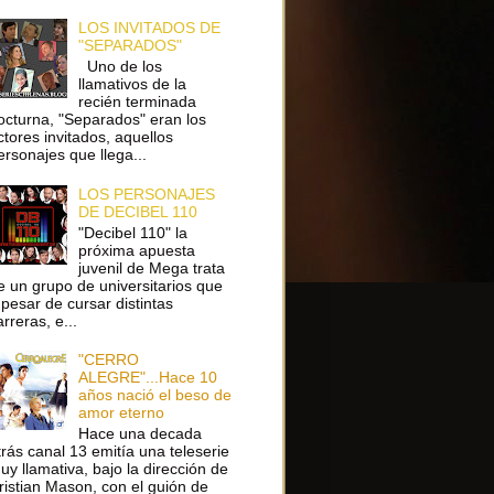
LOS INVITADOS DE
"SEPARADOS"
Uno de los
llamativos de la
recién terminada
octurna, "Separados" eran los
ctores invitados, aquellos
ersonajes que llega...
LOS PERSONAJES
DE DECIBEL 110
"Decibel 110" la
próxima apuesta
juvenil de Mega trata
e un grupo de universitarios que
 pesar de cursar distintas
arreras, e...
"CERRO
ALEGRE"...Hace 10
años nació el beso de
amor eterno
Hace una decada
trás canal 13 emitía una teleserie
uy llamativa, bajo la dirección de
ristian Mason, con el guión de