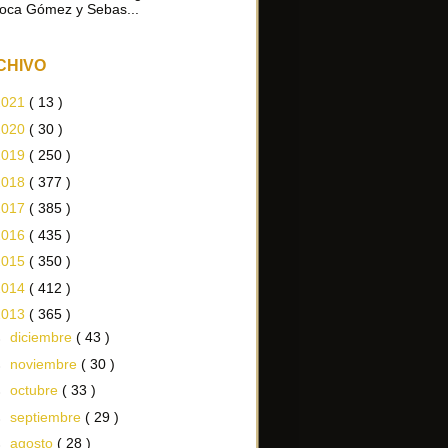
oca Gómez y Sebas...
CHIVO
2021
( 13 )
2020
( 30 )
2019
( 250 )
2018
( 377 )
2017
( 385 )
2016
( 435 )
2015
( 350 )
2014
( 412 )
2013
( 365 )
►
diciembre
( 43 )
►
noviembre
( 30 )
►
octubre
( 33 )
►
septiembre
( 29 )
►
agosto
( 28 )