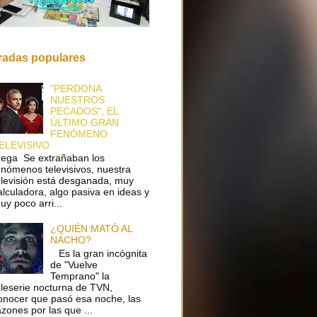
radas populares
"PERDONA
NUESTROS
PECADOS", EL
ÚLTIMO GRAN
FENÓMENO
ELEVISIVO
ega Se extrañaban los
enómenos televisivos, nuestra
elevisión está desganada, muy
alculadora, algo pasiva en ideas y
uy poco arri...
¿QUIÉN MATÓ AL
NACHO?
Es la gran incógnita
de "Vuelve
Temprano" la
eleserie nocturna de TVN,
onocer que pasó esa noche, las
azones por las que ...