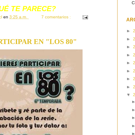
C
UÉ TE PARECE?
cl
en
3:25 a.m.
7 comentarios :
AR
►
►
RTICIPAR EN "LOS 80"
►
►
►
►
►
►
▼