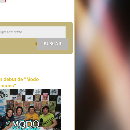
BUSCAR
n debut de "Modo
eseries"