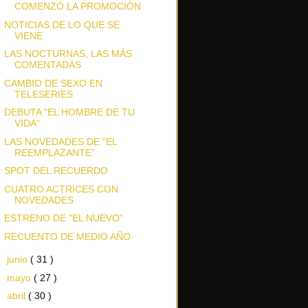
COMENZÓ LA PROMOCIÓN
NOTICIAS DE LO QUE SE
VIENE
LAS NOCTURNAS, LAS MÁS
COMENTADAS
CAMBIO DE SEXO EN
TELESERIES
DEBUTA "EL HOMBRE DE TU
VIDA"
LAS NOVEDADES DE "EL
REEMPLAZANTE"
SPOT DEL RECUERDO
CUATRO ACTRICES CON
NOVEDADES
ESTRENO DE "EL NUEVO"
RECUENTO DE MEDIO AÑO
►
junio
( 31 )
►
mayo
( 27 )
►
abril
( 30 )