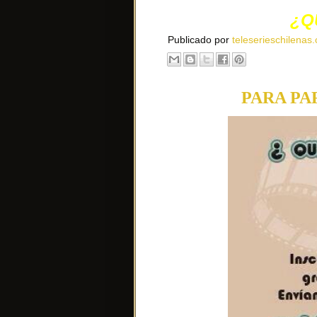
¿Q
Publicado por
teleserieschilenas.
PARA PA