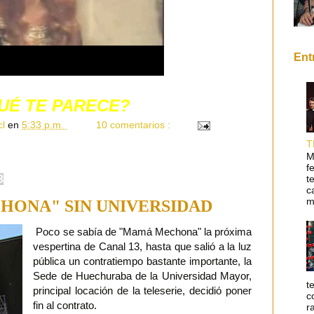
Ent
UÉ TE PARECE?
cl
en
5:33 p.m.
10 comentarios :
T
M
f
3
t
c
m
ONA" SIN UNIVERSIDAD
Poco se sabía de "Mamá Mechona" la próxima
vespertina de Canal 13, hasta que salió a la luz
pública un contratiempo bastante importante, la
Sede de Huechuraba de la Universidad Mayor,
t
principal locación de la teleserie, decidió poner
c
fin al contrato.
r