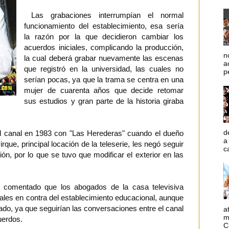
Las grabaciones interrumpían el normal
funcionamiento del establecimiento, esa sería
la razón por la que decidieron cambiar los
acuerdos iniciales, complicando la producción,
n
la cual deberá grabar nuevamente las escenas
a
que registró en la universidad, las cuales no
p
serían pocas, ya que la trama se centra en una
mujer de cuarenta años que decide retomar
sus estudios y gran parte de la historia giraba
d
l canal en 1983 con "Las Herederas" cuando el dueño
a
rque, principal locación de la teleserie, les negó seguir
c
ón, por lo que se tuvo que modificar el exterior en las
comentado que los abogados de la casa televisiva
gales en contra del establecimiento educacional, aunque
itado, ya que seguirían las conversaciones entre el canal
a
m
uerdos.
C