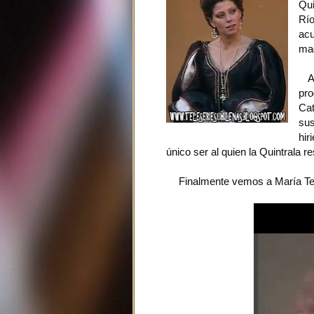
Qui
Río
acu
mag
Aq
pr
Cat
sus
hir
único ser al quien la Quintrala r
Finalmente vemos a María Ter