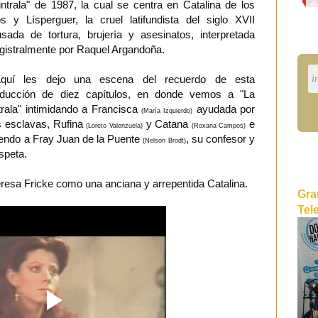
ntrala" de 1987, la cual se centra en Catalina de los
s y Lísperguer, la cruel latifundista del siglo XVII
sada de tortura, brujería y asesinatos, interpretada
istralmente por Raquel Argandoña.
uí les dejo una escena del recuerdo de esta
oducción de diez capítulos, en donde vemos a "La
rala" intimidando a Francisca
ayudada por
(María Izquierdo)
 esclavas, Rufina
y Catana
e
(Loreto Valenzuela)
(Roxana Campos)
iendo a Fray Juan de la Puente
, su confesor y
(Nelson Brodt)
espeta.
esa Fricke como una anciana y arrepentida Catalina.
Gra
Tel