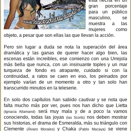
está hecha en un
gran porcentaje
para un público
masculino, se
muestra a las
mujeres como
objeto, a pesar que son ellas las que llevan la acción.
Pero sin lugar a duda se nota la superación del área
dramática y las ganas de querer hacer algo bien, las
escenas están increibles, ese comienzo con una Urrejola
más bella que nunca, con un insinuante toples y un mar
turqueza de fondo es atrapante, cuidado si con la
continuidad, a ratos se caen en eso, los peinados por
ejemplo varían de un momento a otro y tan solo han
transcurrido minutos en la teleserie.
En solo dos capítulos han sabido cautivar y se nota que
falta mucho más por ver, pues nos han dicho que Lietta
será muy mala y de a poco la vamos
(Ignacia Allamand)
conociendo, todas las joyas
nos deben mostrar
(las Scorts)
sus historias, el drama de Esmeralda, más su triángulo con
Clemente
y Chaka
se viene
(Álvaro Morales)
(Pablo Macaya)