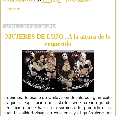
teleserieschilenas.cl
en
10:50 p.m.
3 comentarios :
Compartir
martes, 5 de enero de 2010
MUJERES DE LUJO...A la altura de lo
requerido
La primera teleserie de Chilevisión debutó con gran éxito,
es que la espectación por esta teleserie ha sido grande,
pero más grande ha sido la sorpresa del producto en sí,
pues la calídad visual es excelente y el guión tiene una