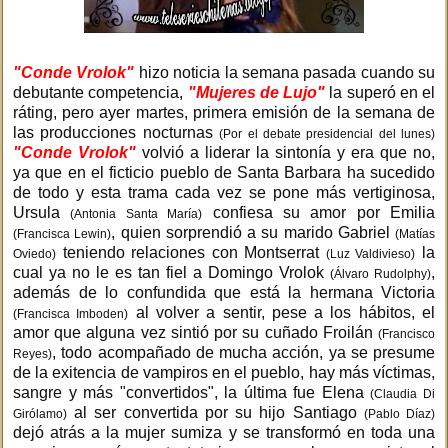
"Conde Vrolok"
hizo noticia la semana pasada cuando su
debutante competencia,
"Mujeres de Lujo"
la superó en el
ráting, pero ayer martes, primera emisión de la semana de
las producciones nocturnas
(Por el debate presidencial del lunes)
"Conde Vrolok"
volvió a liderar la sintonía y era que no,
ya que en el ficticio pueblo de Santa Barbara ha sucedido
de todo y esta trama cada vez se pone más vertiginosa,
Ursula
confiesa su amor por Emilia
(Antonia Santa María)
, quien sorprendió a su marido Gabriel
(Francisca Lewin)
(Matías
teniendo relaciones con Montserrat
la
Oviedo)
(Luz Valdivieso)
cual ya no le es tan fiel a Domingo Vrolok
,
(Álvaro Rudolphy)
además de lo confundida que está la hermana Victoria
al volver a sentir, pese a los hábitos, el
(Francisca Imboden)
amor que alguna vez sintió por su cuñado Froilán
(Francisco
, todo acompañado de mucha acción, ya se presume
Reyes)
de la exitencia de vampiros en el pueblo, hay más víctimas,
sangre y más "convertidos", la última fue Elena
(Claudia Di
al ser convertida por su hijo Santiago
Girólamo)
(Pablo Díaz)
dejó atrás a la mujer sumiza y se transformó en toda una