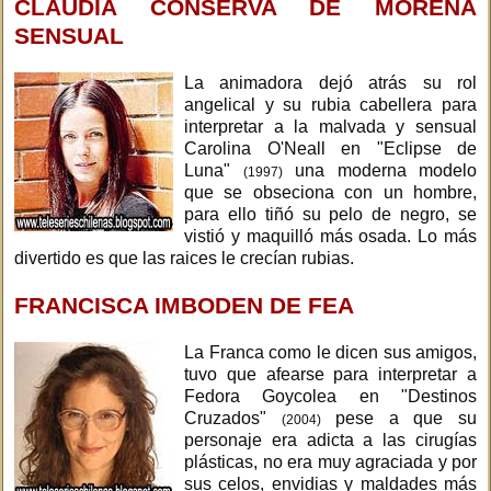
CLAUDIA CONSERVA DE MORENA
SENSUAL
La animadora dejó atrás su rol
angelical y su rubia cabellera para
interpretar a la malvada y sensual
Carolina O'Neall en "Eclipse de
Luna"
una moderna modelo
(1997)
que se obseciona con un hombre,
para ello tiñó su pelo de negro, se
vistió y maquilló más osada. Lo más
divertido es que las raices le crecían rubias.
FRANCISCA IMBODEN DE FEA
La Franca como le dicen sus amigos,
tuvo que afearse para interpretar a
Fedora Goycolea en "Destinos
Cruzados"
pese a que su
(2004)
personaje era adicta a las cirugías
plásticas, no era muy agraciada y por
sus celos, envidias y maldades más