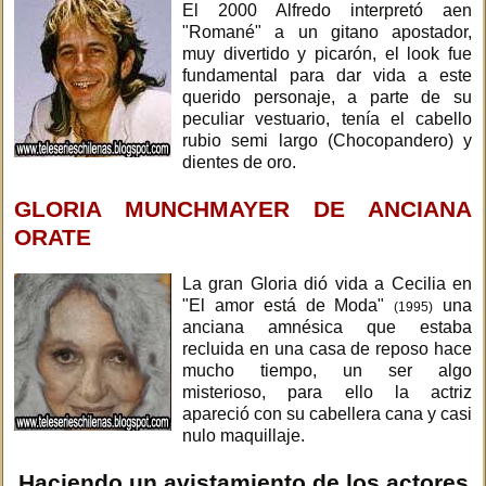
El 2000 Alfredo interpretó aen
"Romané" a un gitano apostador,
muy divertido y picarón, el look fue
fundamental para dar vida a este
querido personaje, a parte de su
peculiar vestuario, tenía el cabello
rubio semi largo (Chocopandero) y
dientes de oro.
GLORIA MUNCHMAYER DE ANCIANA
ORATE
La gran Gloria dió vida a Cecilia en
"El amor está de Moda"
una
(1995)
anciana amnésica que estaba
recluida en una casa de reposo hace
mucho tiempo, un ser algo
misterioso, para ello la actriz
apareció con su cabellera cana y casi
nulo maquillaje.
Haciendo un avistamiento de los actores