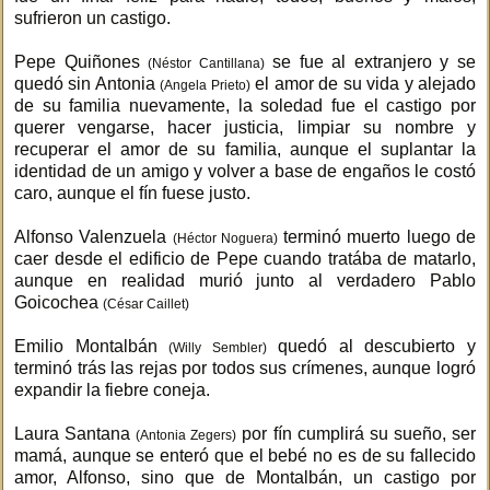
sufrieron un castigo.
Pepe Quiñones
se fue al extranjero y se
(Néstor Cantillana)
quedó sin Antonia
el amor de su vida y alejado
(Angela Prieto)
de su familia nuevamente, la soledad fue el castigo por
querer vengarse, hacer justicia, limpiar su nombre y
recuperar el amor de su familia, aunque el suplantar la
identidad de un amigo y volver a base de engaños le costó
caro, aunque el fín fuese justo.
Alfonso Valenzuela
terminó muerto luego de
(Héctor Noguera)
caer desde el edificio de Pepe cuando tratába de matarlo,
aunque en realidad murió junto al verdadero Pablo
Goicochea
(César Caillet)
Emilio Montalbán
quedó al descubierto y
(Willy Sembler)
terminó trás las rejas por todos sus crímenes, aunque logró
expandir la fiebre coneja.
Laura Santana
por fín cumplirá su sueño, ser
(Antonia Zegers)
mamá, aunque se enteró que el bebé no es de su fallecido
amor, Alfonso, sino que de Montalbán, un castigo por