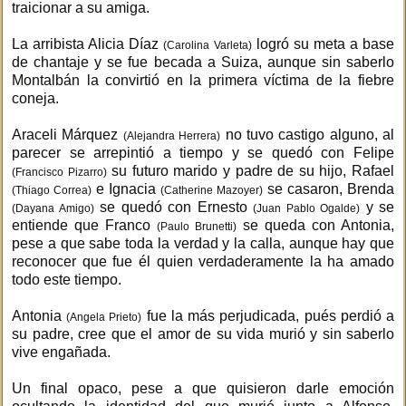
traicionar a su amiga.
La arribista Alicia Díaz
logró su meta a base
(Carolina Varleta)
de chantaje y se fue becada a Suiza, aunque sin saberlo
Montalbán la convirtió en la primera víctima de la fiebre
coneja.
Araceli Márquez
no tuvo castigo alguno, al
(Alejandra Herrera)
parecer se arrepintió a tiempo y se quedó con Felipe
su futuro marido y padre de su hijo, Rafael
(Francisco Pizarro)
e Ignacia
se casaron, Brenda
(Thiago Correa)
(Catherine Mazoyer)
se quedó con Ernesto
y se
(Dayana Amigo)
(Juan Pablo Ogalde)
entiende que Franco
se queda con Antonia,
(Paulo Brunetti)
pese a que sabe toda la verdad y la calla, aunque hay que
reconocer que fue él quien verdaderamente la ha amado
todo este tiempo.
Antonia
fue la más perjudicada, pués perdió a
(Angela Prieto)
su padre, cree que el amor de su vida murió y sin saberlo
vive engañada.
Un final opaco, pese a que quisieron darle emoción