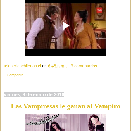
teleserieschilenas.cl
en
6:48 p.m.
3 comentarios :
Compartir
viernes, 8 de enero de 2010
Las Vampiresas le ganan al Vampiro