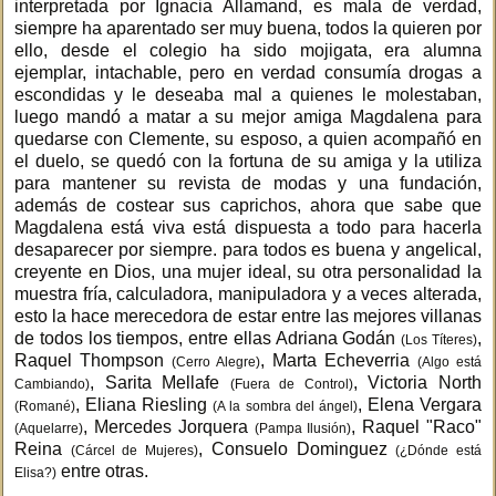
interpretada por Ignacia Allamand, es mala de verdad,
siempre ha aparentado ser muy buena, todos la quieren por
ello, desde el colegio ha sido mojigata, era alumna
ejemplar, intachable, pero en verdad consumía drogas a
escondidas y le deseaba mal a quienes le molestaban,
luego mandó a matar a su mejor amiga Magdalena para
quedarse con Clemente, su esposo, a quien acompañó en
el duelo, se quedó con la fortuna de su amiga y la utiliza
para mantener su revista de modas y una fundación,
además de costear sus caprichos, ahora que sabe que
Magdalena está viva está dispuesta a todo para hacerla
desaparecer por siempre. para todos es buena y angelical,
creyente en Dios, una mujer ideal, su otra personalidad la
muestra fría, calculadora, manipuladora y a veces alterada,
esto la hace merecedora de estar entre las mejores villanas
de todos los tiempos, entre ellas Adriana Godán
,
(Los Títeres)
Raquel Thompson
, Marta Echeverria
(Cerro Alegre)
(Algo está
, Sarita Mellafe
, Victoria North
Cambiando)
(Fuera de Control)
, Eliana Riesling
, Elena Vergara
(Romané)
(A la sombra del ángel)
, Mercedes Jorquera
, Raquel "Raco"
(Aquelarre)
(Pampa Ilusión)
Reina
, Consuelo Dominguez
(Cárcel de Mujeres)
(¿Dónde está
entre otras.
Elisa?)