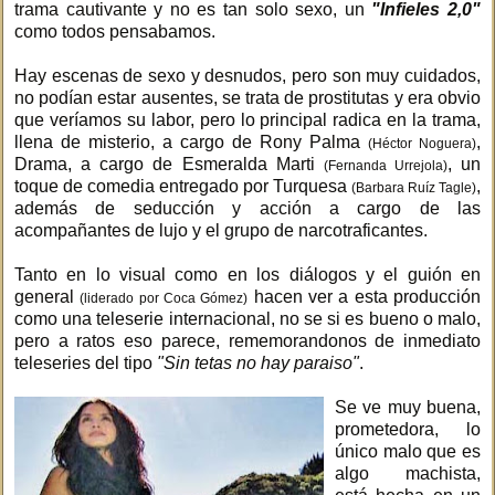
trama cautivante y no es tan solo sexo, un
"Infieles 2,0"
como todos pensabamos.
Hay escenas de sexo y desnudos, pero son muy cuidados,
no podían estar ausentes, se trata de prostitutas y era obvio
que veríamos su labor, pero lo principal radica en la trama,
llena de misterio, a cargo de Rony Palma
,
(Héctor Noguera)
Drama, a cargo de Esmeralda Marti
, un
(Fernanda Urrejola)
toque de comedia entregado por Turquesa
,
(Barbara Ruíz Tagle)
además de seducción y acción a cargo de las
acompañantes de lujo y el grupo de narcotraficantes.
Tanto en lo visual como en los diálogos y el guión en
general
hacen ver a esta producción
(liderado por Coca Gómez)
como una teleserie internacional, no se si es bueno o malo,
pero a ratos eso parece, rememorandonos de inmediato
teleseries del tipo
"Sin tetas no hay paraiso"
.
Se ve muy buena,
prometedora, lo
único malo que es
algo machista,