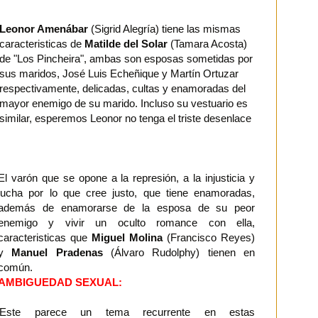
Leonor Amenábar
(Sigrid Alegría) tiene las mismas
caracteristicas de
Matilde del Solar
(Tamara Acosta)
de "Los Pincheira", ambas son esposas sometidas por
sus maridos, José Luis Echeñique y Martín Ortuzar
respectivamente, delicadas, cultas y enamoradas del
mayor enemigo de su marido. Incluso su vestuario es
similar, esperemos Leonor no tenga el triste desenlace
El varón que se opone a la represión, a la injusticia y
lucha por lo que cree justo, que tiene enamoradas,
además de enamorarse de la esposa de su peor
enemigo y vivir un oculto romance con ella,
caracteristicas que
Miguel Molina
(Francisco Reyes)
y
Manuel Pradenas
(Álvaro Rudolphy) tienen en
común.
AMBIGUEDAD SEXUAL:
Este parece un tema recurrente en estas