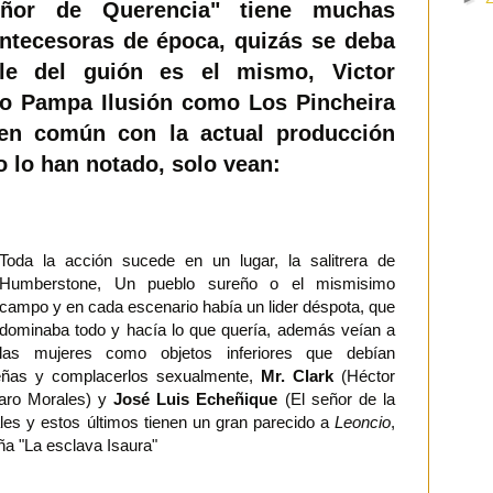
eñor de Querencia" tiene muchas
antecesoras de época, quizás se deba
le del guión es el mismo, Victor
to Pampa Ilusión como Los Pincheira
en común con la actual producción
o lo han notado, solo vean:
Toda la acción sucede en un lugar, la salitrera de
Humberstone, Un pueblo sureño o el mismisimo
campo y en cada escenario había un lider déspota, que
dominaba todo y hacía lo que quería, además veían a
las mujeres como objetos inferiores que debían
reñas y complacerlos sexualmente,
Mr. Clark
(Héctor
aro Morales) y
José Luis Echeñique
(El señor de la
les y estos últimos tienen un gran parecido a
Leoncio
,
eña "La esclava Isaura"