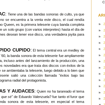
C
TAC
:
Tiene una de las bandas sonoras de culto, ya que
AR
no se encuentra a la venta este disco, el cual rendía
►
rupo Queen, es la primera teleserie cuya banda completa
 un solo grupo (con varios interpretes) hasta el día de
►
nes desean tener ese disco, una verdadera joyita para
►
►
►
PIDO CUPIDO
:
El tema central era un medley de
►
 '60, la banda sonora de esta teleserie fue ampliamente
, incluso antes del lanzamiento de la producción, una
►
es novedades era que traía dos discos con éxitos de la
►
 se ambientaba la teleserie, luego debido a lo bien que
►
leserie salió una colección llamada "éxitos bajo las
►
rograma radial del protagonista.
►
AS Y AUDACES
:
Quien no ha tarareado el tema
►
 que sé"
de Eduardo Valenzuela? fue tanto el furor que
►
nda sonora de esta teleserie, en especial el tema
▼