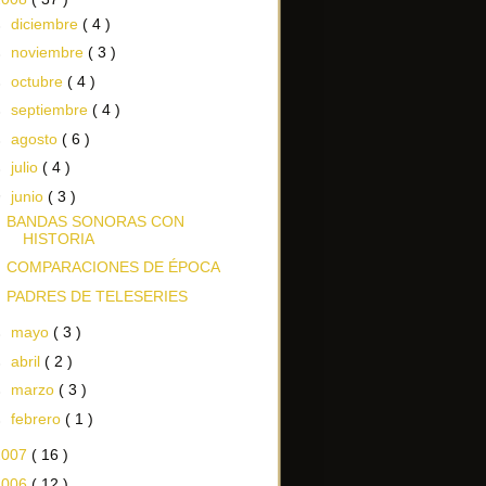
►
diciembre
( 4 )
►
noviembre
( 3 )
►
octubre
( 4 )
►
septiembre
( 4 )
►
agosto
( 6 )
►
julio
( 4 )
▼
junio
( 3 )
BANDAS SONORAS CON
HISTORIA
COMPARACIONES DE ÉPOCA
PADRES DE TELESERIES
►
mayo
( 3 )
►
abril
( 2 )
►
marzo
( 3 )
►
febrero
( 1 )
2007
( 16 )
2006
( 12 )