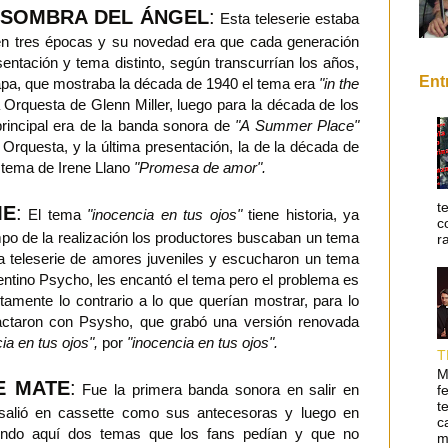
 SOMBRA DEL ÁNGEL
:
Esta teleserie estaba
n tres épocas y su novedad era que cada generación
entación y tema distinto, según transcurrían los años,
Ent
tápa, que mostraba la década de 1940 el tema era
"in the
 Orquesta de Glenn Miller, luego para la década de los
rincipal era de la banda sonora de
"A Summer Place"
 Orquesta, y la última presentación, la de la década de
o tema de Irene Llano
"Promesa de amor".
t
ME
:
El tema
"inocencia en tus ojos"
tiene historia, ya
c
mpo de la realización los productores buscaban un tema
r
la teleserie de amores juveniles y escucharon un tema
entino Psycho, les encantó el tema pero el problema es
tamente lo contrario a lo que querían mostrar, para lo
actaron con Psysho, que grabó una versión renovada
cia en tus ojos",
por
"inocencia en tus ojos".
T
M
E MATE
:
Fue la primera banda sonora en salir en
f
t
salió en cassette como sus antecesoras y luego en
c
yendo aquí dos temas que los fans pedían y que no
m