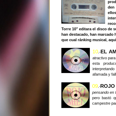
prod
den 
ello
int
reco
Torre 10" editara el disco de 
han destacado, han marcado h
que cual ránking musical, aquí
10
EL A
.-
atractivo para
esta produc
interpretand
afamada y fall
09
ROJO
.-
pensando en t
pero bastó qu
campestre par