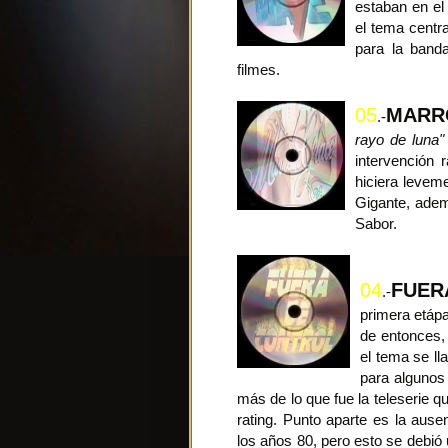
estaban en el
el tema centra
para la banda
filmes.
05
MARR
.-
rayo de luna"
intervención 
hiciera levem
Gigante, adem
Sabor.
04
FUER
.-
primera etápa
de entonces,
el tema se l
para algunos
más de lo que fue la teleserie 
rating. Punto aparte es la ause
los años 80, pero esto se debió 