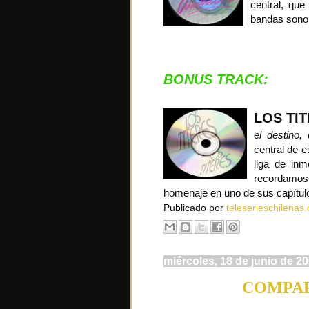
central, que
bandas sono
BONUS TRACK:
LOS TI
el destino,
central de e
liga de inm
recordamos
homenaje en uno de sus capítul
Publicado por
teleserieschilenas.
miércoles, 18 de junio de 2
COMPAR