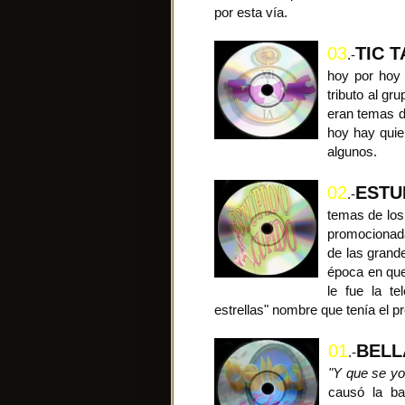
por esta vía.
03
TIC 
.-
hoy por hoy 
tributo al g
eran temas de
hoy hay quie
algunos.
02
ESTU
.-
temas de los
promocionada
de las grand
época en que
le fue la te
estrellas" nombre que tenía el p
01
BELL
.-
"Y que se yo
causó la ba