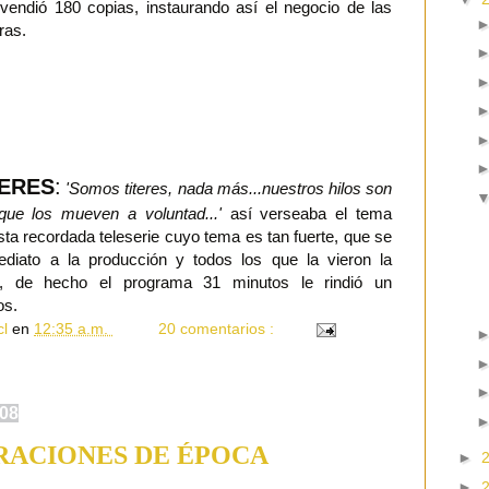
 vendió 180 copias, instaurando así el negocio de las
ras.
TERES
:
'Somos titeres, nada más...nuestros hilos son
 que los mueven a voluntad...'
así verseaba el tema
sta recordada teleserie cuyo tema es tan fuerte, que se
ediato a la producción y todos los que la vieron la
, de hecho el programa 31 minutos le rindió un
os.
cl
en
12:35 a.m.
20 comentarios :
008
ACIONES DE ÉPOCA
►
►