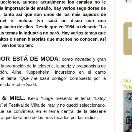
ucciones, aunque actualmente los canales no le
la importancia de antaño, hay varios seguidores de
s, tanto así que son unos de los más bajados de
ernet e incluso tvn sacó un disco con una
pilación de ellos. Desde que en 1984 la teleserie "La
sus temas la industria no paró. Hay varios temas que
itos o tienen historias que muchos no conocen, así
 van los top ten:
MOR ESTÁ DE MODA
:
como novedad y gran
 la promoción de la teleserie, la actriz y protagonista de
ción, Aline Kuppenheim, incursionó en el canto
o el tema
"Que me pasa contigo"
compuesto por la
Gra
ecida Scottie Scott.
Tel
 & MIEL
:
Keko Yunge presentó el tema
"Estoy
i"
al Festival de Viña del mar y no quedó seleccionado,
e se convirtiera en el tema central de la teleserie
a que fuera uno de los más tocados por las radios.