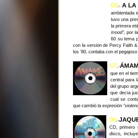
08
A LA
.-
ambientada e
tuvo una pres
la primera e
mood",
por la
60 su tema p
con la versión de Percy Faith &
los '80, contaba con el pegajos
07
ÁMA
.-
que en el tie
central para 
del grupo arg
que decía jus
cual se cont
que cambió la expresión
"violen
06
JAQU
.-
CD, primero 
disco, inclu