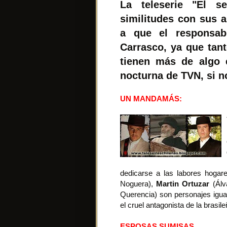
La teleserie "El s
similitudes con sus 
a que el responsab
Carrasco, ya que tan
tienen más de algo 
nocturna de TVN, si n
UN MANDAMÁS:
dedicarse a las labores hoga
Noguera),
Martin Ortuzar
(Álv
Querencia) son personajes igua
el cruel antagonista de la brasil
ESPOSAS SUMISAS