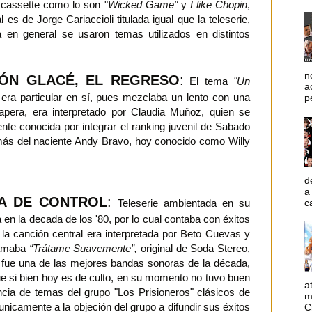
 cassette como lo son "
Wicked Game"
y
I like Chopin
,
l es de Jorge Cariaccioli titulada igual que la teleserie,
 en general se usaron temas utilizados en distintos
n
ÓN GLACÉ, EL REGRESO
:
El tema
"Un
a
era particular en sí, pues mezclaba un lento con una
p
rapera, era interpretado por Claudia Muñoz, quien se
ente conocida por integrar el ranking juvenil de Sabado
ás del naciente Andy Bravo, hoy conocido como Willy
d
a
A DE CONTROL
:
c
Teleserie ambientada en su
 en la decada de los '80, por lo cual contaba con éxitos
 la canción central era interpretada por Beto Cuevas y
lamaba
“Trátame Suavemente”,
original de Soda Stereo,
 fue una de las mejores bandas sonoras de la década,
que si bien hoy es de culto, en su momento no tuvo buen
a
ncia de temas del grupo "Los Prisioneros" clásicos de
m
unicamente a la objeción del grupo a difundir sus éxitos
C