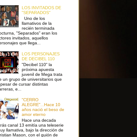
LOS INVITADOS DE
"SEPARADOS"
Uno de los
llamativos de la
recién terminada
octurna, "Separados" eran los
ctores invitados, aquellos
ersonajes que llega...
LOS PERSONAJES
DE DECIBEL 110
"Decibel 110" la
próxima apuesta
juvenil de Mega trata
e un grupo de universitarios que
 pesar de cursar distintas
arreras, e...
"CERRO
ALEGRE"...Hace 10
años nació el beso de
amor eterno
Hace una decada
trás canal 13 emitía una teleserie
uy llamativa, bajo la dirección de
ristian Mason, con el guión de