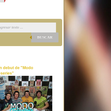
BUSCAR
n debut de "Modo
eseries"