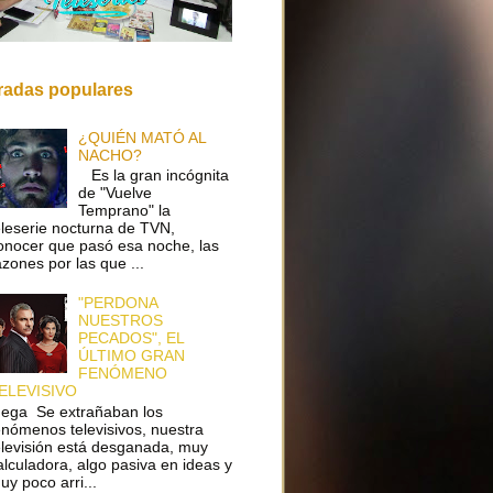
radas populares
¿QUIÉN MATÓ AL
NACHO?
Es la gran incógnita
de "Vuelve
Temprano" la
eleserie nocturna de TVN,
onocer que pasó esa noche, las
azones por las que ...
"PERDONA
NUESTROS
PECADOS", EL
ÚLTIMO GRAN
FENÓMENO
ELEVISIVO
ega Se extrañaban los
enómenos televisivos, nuestra
elevisión está desganada, muy
alculadora, algo pasiva en ideas y
uy poco arri...