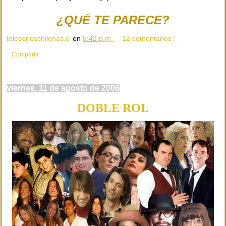
¿QUÉ TE PARECE?
teleserieschilenas.cl
en
5:42 p.m.
12 comentarios :
Compartir
viernes, 11 de agosto de 2006
DOBLE ROL