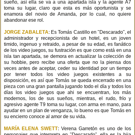
sueño, así ella se va a una apartada isla y la agente A7
toma su lugar, claro que esta es más oportunista y se
enamora del novio de Amanda, por lo cual, no quiere
abandonar ese rol.
JORGE ZABALETA
: Es Tomás Castillo en "Descarado", el
administrador y recepcionista de un hotel, es un joven
timido, ingenuo y retraido, a pesar de su edad, es fanático
de los video juegos, su fustración es que como está en una
isla tan apartada, se demora en actualizar la colección de
su hobbie, pero recibe una oferta que no la piensa dos
veces antes de aceptar, ceder su identidad por un tiempo
por tener todos los video juegos existentes a su
disposición, es así que Tomás se queda encerrado en una
pieza con una gran pantalla jugando todo el día y todos los
días los video juegos que ahi se encuentran, los más
modernos, los de sus sueños, mientras, el rudo, frío y
agresivo agente T9 toma su lugar, con arma en mano, para
ayudar en un plan de venganza, lo bueno es que Tomás en
su encierro conoce al amor de su vida.
MARÍA ELENA SWETT
: Verena Garretón es uno de los
personajes que interpreta en "Descarado", ella es la hija