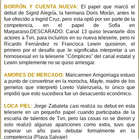
BORRÓN Y CUENTA NUEVA:
El papel que marcó el
debut de Sigrid Alegría, la hermana Doris Morán, antes le
fue ofrecido a Ingrid Cruz, pero esta optó por ser parte de la
competencia, en el papel de Sofía en
Marparaiso.DESCARADO: Canal 13 quiso levantarle dos
actores a Tvn, para incluirlos en su nueva teleserie, pero ni
Ricardo Fernández ni Francisca Lewin quisieron, el
primero por el desafío que le significaba interpretar a un
homosexual en la teleserie "Cómplices" del canal estatal y
Lewin simplemente no se quiso arriesgar.
AMORES DE MERCADO:
Maricarmen Arrigorriaga estuvo
a punto de convertirse en la morocha, Mayte, madre de los
gemelos que interpretó Loreto Valenzuela, lo único que
impidió que esto sucediera fue un desacuerdo económico.
LOCA PIEL:
Jorge Zabaleta casi realiza su debut en esta
teleserie en un pequeño papel cuando participaba de la
escuela de talentos de Tvn, pero las cosas no se dieron y
solo realizó algunas apariciones como extra, tuvo que
esperar un año para debutar formalmente en la
competencia (Playa Salvaje)