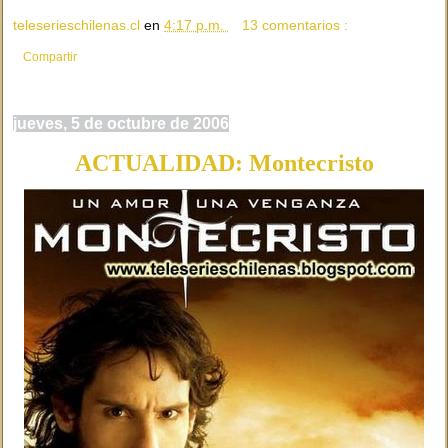
teleserieschilenas.cl
en
4:17 p.m.
13 comentarios :
Compartir
jueves, 5 de octubre de 2006
ACTUALIDAD: Montecristo