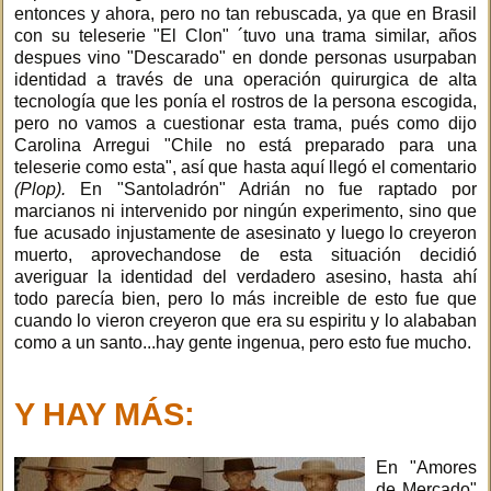
entonces y ahora, pero no tan rebuscada, ya que en Brasil
con su teleserie "El Clon" ´tuvo una trama similar, años
despues vino "Descarado" en donde personas usurpaban
identidad a través de una operación quirurgica de alta
tecnología que les ponía el rostros de la persona escogida,
pero no vamos a cuestionar esta trama, pués como dijo
Carolina Arregui "Chile no está preparado para una
teleserie como esta", así que hasta aquí llegó el comentario
(Plop).
En "Santoladrón" Adrián no fue raptado por
marcianos ni intervenido por ningún experimento, sino que
fue acusado injustamente de asesinato y luego lo creyeron
muerto, aprovechandose de esta situación decidió
averiguar la identidad del verdadero asesino, hasta ahí
todo parecía bien, pero lo más increible de esto fue que
cuando lo vieron creyeron que era su espiritu y lo alababan
como a un santo...hay gente ingenua, pero esto fue mucho.
Y HAY MÁS:
En "Amores
de Mercado"