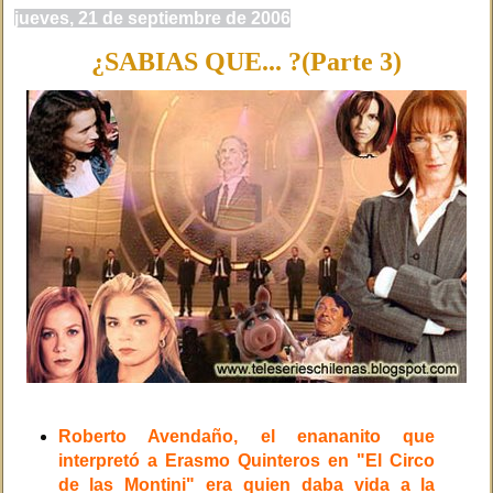
jueves, 21 de septiembre de 2006
¿SABIAS QUE... ?(Parte 3)
Roberto Avendaño, el enananito que
interpretó a Erasmo Quinteros en "El Circo
de las Montini" era quien daba vida a la