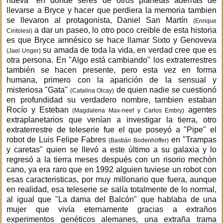
nueva" en donde seres de otros planetas ademas de
llevarse a Bryce y hacer que perdiera la memoria tambien
se llevaron al protagonista, Daniel San Martín
(Enrique
a dar un paseo, lo otro poco creible de esta historia
Cintolesi)
es que Bryce amnésico se hace llamar Sixto y Genoveva
su amada de toda la vida, en verdad cree que es
(Jael Unger)
otra persona. En "Algo está cambiando" los extraterrestres
también se hacen presente, pero esta vez en forma
humana, primero con la aparición de la sensual y
misteriosa "Gata"
de quien nadie se cuestionó
(Catalina Olcay)
en profundidad su verdadero nombre, tambien estaban
Rocío y Esteban
agentes
(Magdalena Max-neef y Carlos Embry)
extraplanetarios que venían a investigar la tierra, otro
extraterrestre de teleserie fue el que poseyó a "Pipe" el
robot de Luis Felipe Fabres
en "Trampas
(Bastián Bodenhöffer)
y caretas" quien se llevó a este último a su galaxia y lo
regresó a la tierra meses después con un risorio mechón
cano, ya era raro que en 1992 alguien tuviese un robot con
esas caracteristicas, por muy millonario que fuera, aunque
en realidad, esa teleserie se salía totalmente de lo normal,
al igual que "La dama del Balcón" que hablaba de una
mujer que vivía eternamente gracias a extraños
experimentos genéticos alemanes, una extraña trama