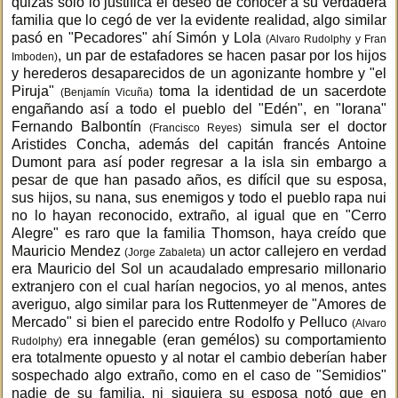
quizas solo lo justifica el deseo de conocer a su verdadera
familia que lo cegó de ver la evidente realidad, algo similar
pasó en "Pecadores" ahí Simón y Lola
(Alvaro Rudolphy y Fran
, un par de estafadores se hacen pasar por los hijos
Imboden)
y herederos desaparecidos de un agonizante hombre y "el
Piruja"
toma la identidad de un sacerdote
(Benjamín Vicuña)
engañando así a todo el pueblo del "Edén", en "Iorana"
Fernando Balbontín
simula ser el doctor
(Francisco Reyes)
Aristides Concha, además del capitán francés Antoine
Dumont para así poder regresar a la isla sin embargo a
pesar de que han pasado años, es difícil que su esposa,
sus hijos, su nana, sus enemigos y todo el pueblo rapa nui
no lo hayan reconocido, extraño, al igual que en "Cerro
Alegre" es raro que la familia Thomson, haya creído que
Mauricio Mendez
un actor callejero en verdad
(Jorge Zabaleta)
era Mauricio del Sol un acaudalado empresario millonario
extranjero con el cual harían negocios, yo al menos, antes
averiguo, algo similar para los Ruttenmeyer de "Amores de
Mercado" si bien el parecido entre Rodolfo y Pelluco
(Alvaro
era innegable (eran gemélos) su comportamiento
Rudolphy)
era totalmente opuesto y al notar el cambio deberían haber
sospechado algo extraño, como en el caso de "Semidios"
nadie de su familia, ni siquiera su esposa notó que en