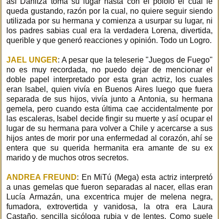
así Danitza toma su lugar hasta con el pololo el cual le
queda gustando, razón por la cual, no quiere seguir siendo
utilizada por su hermana y comienza a usurpar su lugar, ni
los padres sabias cual era la verdadera Lorena, divertida,
querible y que generó reacciones y opinión. Todo un Logro.
JAEL UNGER
: A pesar que la teleserie "Juegos de Fuego"
no es muy recordada, no puedo dejar de mencionar el
doble papel interpretado por esta gran actriz, los cuales
eran Isabel, quien vivía en Buenos Aires luego que fuera
separada de sus hijos, vivía junto a Antonia, su hermana
gemela, pero cuando esta última cae accidentalmente por
las escaleras, Isabel decide fingir su muerte y así ocupar el
lugar de su hermana para volver a Chile y acercarse a sus
hijos antes de morir por una enfermedad al corazón, ahí se
entera que su querida hermanita era amante de su ex
marido y de muchos otros secretos.
ANDREA FREUND
: En MiTú (Mega) esta actriz interpretó
a unas gemelas que fueron separadas al nacer, ellas eran
Lucía Armazán, una excentrica mujer de melena negra,
fumadora, extrovertida y vanidosa, la otra era Laura
Castaño, sencilla sicóloga rubia y de lentes. Como suele