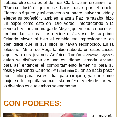
trabajo, otro caso es el de Inés Clark
en
(Claudia Di Girolamo)
"Pampa Ilusión" quien se hace pasar por el doctor
Florencio Aguirre y así conocer a su padre, salvar su vida y
ejercer su profesión, también la actriz Paz Irarrázabal hizo
un papel como este en "Oro verde" interpretando a la
señora Leonor Undurraga de Meyer, quien para conocer en
profundidad a sus hijos decide disfrazarse de su primo
Orlando Meyer, si bien el cambio era impresionante, es
bien dificil que ni sus hijos la hayan reconocido. En la
teleserie "MiTú" de Mega también abordaron estos casos,
aquí eran dos jovenes, Américo Román
(Sebastián Layseca)
quien se disfrazaba de una estudiante llamada Viviana
para así entender el comportamiento femenino para su
tésis y Fernanda Carreño
quien se hacía pasar
(Mª Isabel Indo)
por Emilio para así estudiar para cirujano, ya que como
mujer se lo impedía su machista profesor y jefe de carrera,
lo divertido es que ambos se enamoran.
CON PODERES:
La mayoría