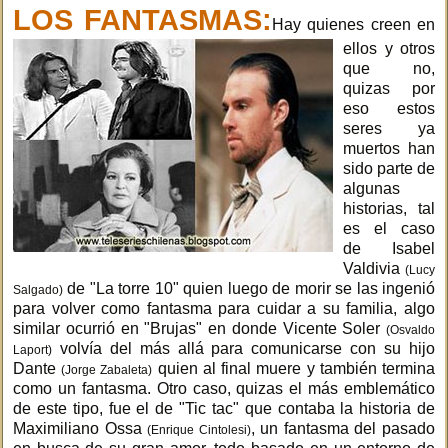
LOS FANTASMAS:
Hay quienes creen en
ellos y otros
que no,
quizas por
eso estos
seres ya
muertos han
sido parte de
algunas
historias, tal
es el caso
de Isabel
Valdivia
(Lucy
de "La torre 10" quien luego de morir se las ingenió
Salgado)
para volver como fantasma para cuidar a su familia, algo
similar ocurrió en "Brujas" en donde Vicente Soler
(Osvaldo
volvía del más allá para comunicarse con su hijo
Laport)
Dante
quien al final muere y también termina
(Jorge Zabaleta)
como un fantasma. Otro caso, quizas el más emblemático
de este tipo, fue el de "Tic tac" que contaba la historia de
Maximiliano Ossa
, un fantasma del pasado
(Enrique Cintolesi)