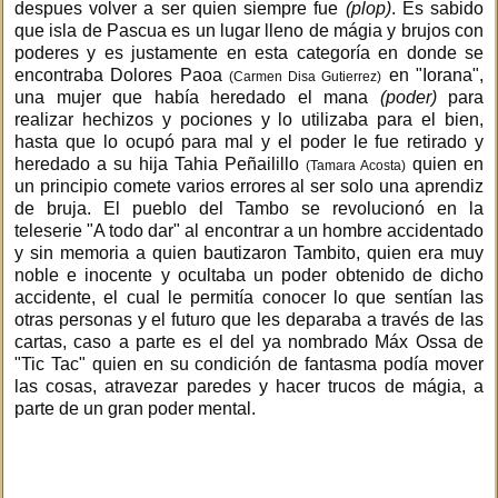
despues volver a ser quien siempre fue
(plop)
. Es sabido
que isla de Pascua es un lugar lleno de mágia y brujos con
poderes y es justamente en esta categoría en donde se
encontraba Dolores Paoa
en "Iorana",
(Carmen Disa Gutierrez)
una mujer que había heredado el mana
(poder)
para
realizar hechizos y pociones y lo utilizaba para el bien,
hasta que lo ocupó para mal y el poder le fue retirado y
heredado a su hija Tahia Peñailillo
quien en
(Tamara Acosta)
un principio comete varios errores al ser solo una aprendiz
de bruja. El pueblo del Tambo se revolucionó en la
teleserie "A todo dar" al encontrar a un hombre accidentado
y sin memoria a quien bautizaron Tambito, quien era muy
noble e inocente y ocultaba un poder obtenido de dicho
accidente, el cual le permitía conocer lo que sentían las
otras personas y el futuro que les deparaba a través de las
cartas, caso a parte es el del ya nombrado Máx Ossa de
"Tic Tac" quien en su condición de fantasma podía mover
las cosas, atravezar paredes y hacer trucos de mágia, a
parte de un gran poder mental.