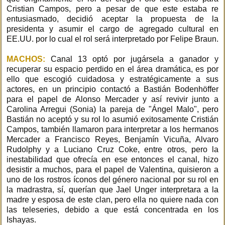
Cristian Campos, pero a pesar de que este estaba re
entusiasmado, decidió aceptar la propuesta de la
presidenta y asumir el cargo de agregado cultural en
EE.UU. por lo cual el rol será interpretado por Felipe Braun.
MACHOS:
Canal 13 optó por jugársela a ganador y
recuperar su espacio perdido en el área dramática, es por
ello que escogió cuidadosa y estratégicamente a sus
actores, en un principio contactó a Bastián Bodenhöffer
para el papel de Alonso Mercader y así revivir junto a
Carolina Arregui (Sonia) la pareja de "Ángel Malo", pero
Bastián no aceptó y su rol lo asumió exitosamente Cristián
Campos, también llamaron para interpretar a los hermanos
Mercader a Francisco Reyes, Benjamín Vicuña, Alvaro
Rudolphy y a Luciano Cruz Coke, entre otros, pero la
inestabilidad que ofrecía en ese entonces el canal, hizo
desistir a muchos, para el papel de Valentina, quisieron a
uno de los rostros íconos del género nacional por su rol en
la madrastra, sí, querían que Jael Unger interpretara a la
madre y esposa de este clan, pero ella no quiere nada con
las teleseries, debido a que está concentrada en los
Ishayas.