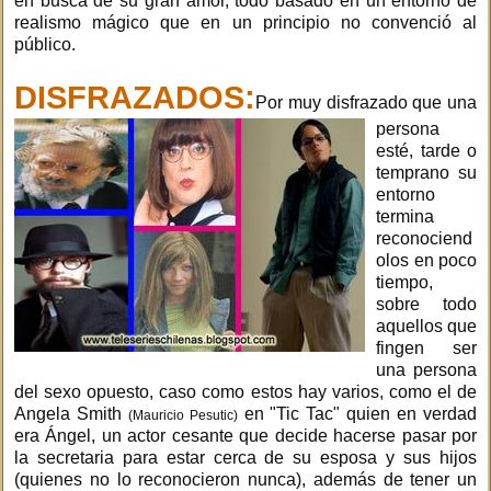
en busca de su gran amor, todo basado en un entorno de
realismo mágico que en un principio no convenció al
público.
DISFRAZADOS:
Por muy disfrazado que una
persona
esté, tarde o
temprano su
entorno
termina
reconociend
olos en poco
tiempo,
sobre todo
aquellos que
fingen ser
una persona
del sexo opuesto, caso como estos hay varios, como el de
Angela Smith
en "Tic Tac" quien en verdad
(Mauricio Pesutic)
era Ángel, un actor cesante que decide hacerse pasar por
la secretaria para estar cerca de su esposa y sus hijos
(quienes no lo reconocieron nunca), además de tener un