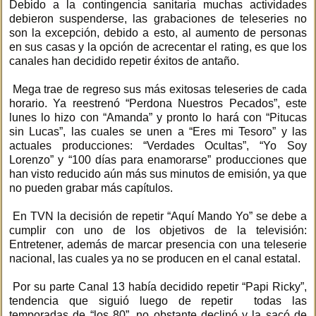
Debido a la contingencia sanitaria muchas actividades
debieron suspenderse, las grabaciones de teleseries no
son la excepción, debido a esto, al aumento de personas
en sus casas y la opción de acrecentar el rating, es que los
canales han decidido repetir éxitos de antaño.
Mega trae de regreso sus más exitosas teleseries de cada
horario. Ya reestrenó “Perdona Nuestros Pecados”, este
lunes lo hizo con “Amanda” y pronto lo hará con “Pitucas
sin Lucas”, las cuales se unen a “Eres mi Tesoro” y las
actuales producciones: “Verdades Ocultas”, “Yo Soy
Lorenzo” y “100 días para enamorarse” producciones que
han visto reducido aún más sus minutos de emisión, ya que
no pueden grabar más capítulos.
En TVN la decisión de repetir “Aquí Mando Yo” se debe a
cumplir con uno de los objetivos de la televisión:
Entretener, además de marcar presencia con una teleserie
nacional, las cuales ya no se producen en el canal estatal.
Por su parte Canal 13 había decidido repetir “Papi Ricky”,
tendencia que siguió luego de repetir todas las
temporadas de “los 80”, no obstante declinó y la sacó de