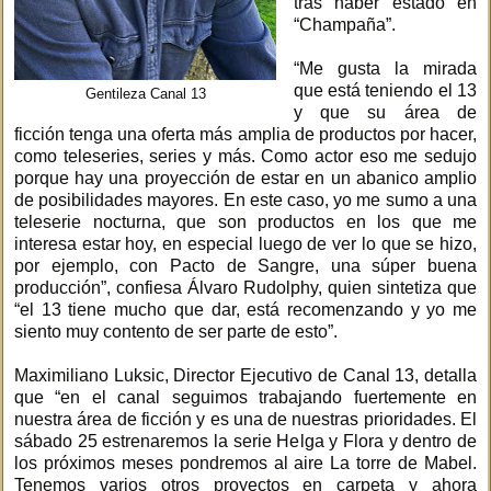
tras haber estado en
“Champaña”.
“Me gusta la mirada
que está teniendo el 13
Gentileza Canal 13
y que su área de
ficción tenga una oferta más amplia de productos por hacer,
como teleseries, series y más. Como actor eso me sedujo
porque hay una proyección de estar en un abanico amplio
de posibilidades mayores. En este caso, yo me sumo a una
teleserie nocturna, que son productos en los que me
interesa estar hoy, en especial luego de ver lo que se hizo,
por ejemplo, con Pacto de Sangre, una súper buena
producción”, confiesa Álvaro Rudolphy, quien sintetiza que
“el 13 tiene mucho que dar, está recomenzando y yo me
siento muy contento de ser parte de esto”.
Maximiliano Luksic, Director Ejecutivo de Canal 13, detalla
que “en el canal seguimos trabajando fuertemente en
nuestra área de ficción y es una de nuestras prioridades. El
sábado 25 estrenaremos la serie Helga y Flora y dentro de
los próximos meses pondremos al aire La torre de Mabel.
Tenemos varios otros proyectos en carpeta y ahora