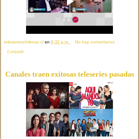
teleserieschilenas.cl
en
6:32 p.m.
No hay comentarios. :
Compartir
Canales traen exitosas teleseries pasadas