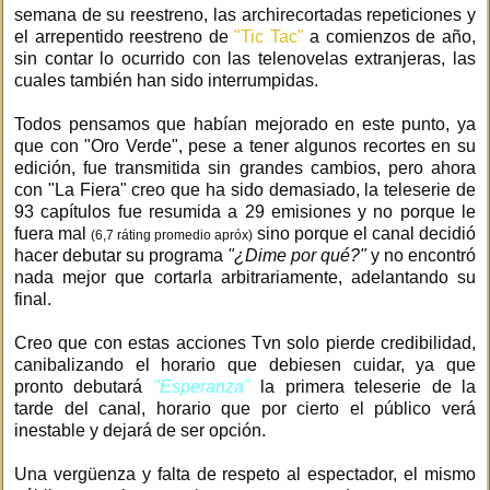
semana de su reestreno, las archirecortadas repeticiones y
el arrepentido reestreno de
"Tic Tac"
a comienzos de año,
sin contar lo ocurrido con las telenovelas extranjeras, las
cuales también han sido interrumpidas.
Todos pensamos que habían mejorado en este punto, ya
que con "Oro Verde", pese a tener algunos recortes en su
edición, fue transmitida sin grandes cambios, pero ahora
con "La Fiera" creo que ha sido demasiado, la teleserie de
93 capítulos fue resumida a 29 emisiones y no porque le
fuera mal
sino porque el canal decidió
(6,7 ráting promedio apróx)
hacer debutar su programa
"¿Dime por qué?"
y no encontró
nada mejor que cortarla arbitrariamente, adelantando su
final.
Creo que con estas acciones Tvn solo pierde credibilidad,
canibalizando el horario que debiesen cuidar, ya que
pronto debutará
"Esperanza"
la primera teleserie de la
tarde del canal, horario que por cierto el público verá
inestable y dejará de ser opción.
Una vergüenza y falta de respeto al espectador, el mismo