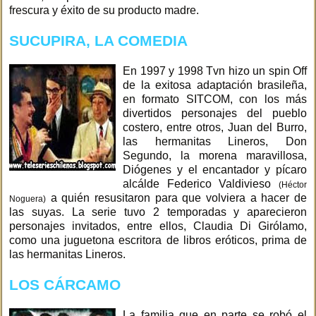
frescura y éxito de su producto madre.
SUCUPIRA, LA COMEDIA
En 1997 y 1998 Tvn hizo un spin Off
de la exitosa adaptación brasileña,
en formato SITCOM, con los más
divertidos personajes del pueblo
costero, entre otros, Juan del Burro,
las hermanitas Lineros, Don
Segundo, la morena maravillosa,
Diógenes y el encantador y pícaro
alcálde Federico Valdivieso
(Héctor
a quién resusitaron para que volviera a hacer de
Noguera)
las suyas. La serie tuvo 2 temporadas y aparecieron
personajes invitados, entre ellos, Claudia Di Girólamo,
como una juguetona escritora de libros eróticos, prima de
las hermanitas Lineros.
LOS CÁRCAMO
La familia que en parte se robó el