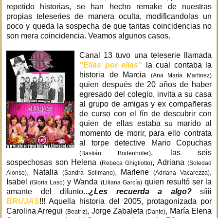
repetido historias, se han hecho remake de nuestras
propias teleseries de manera oculta, modificandolas un
poco y queda la sospecha de que tantas coincidencias no
son mera coincidencia. Veamos algunos casos.
Canal 13 tuvo una teleserie llamada
"Ellas por ellas"
la cual contaba la
historia de Marcia
(Ana María Martinez)
quien después de 20 años de haber
egresado del colegio, invita a su casa
al grupo de amigas y ex compañeras
de curso con el fín de descubrir con
quien de ellas estaba su marido al
momento de morir, para ello contrata
al torpe detective Mario Copuchas
, las seis
(Bastián Bodenhöfer)
sospechosas son Helena
, Adriana
(Rebeca Ghigliotto)
(Soledad
, Natalia
, Marlene
,
Alonso)
(Sandra Solimano)
(Adriana Vacarezza)
Isabel
y Wanda
quien resultó ser la
(Gloria Laso)
(Liliana García)
amante del difunto...
¿Les recuerda a algo?
síiii
BRUJAS
!!! Aquella historia del 2005, protagonizada por
Carolina Arregui
, Jorge Zabaleta
, María Elena
(Beatríz)
(Dante)