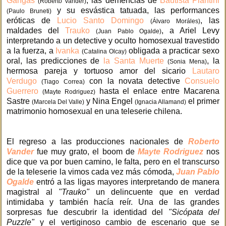
Gangas
, las demencias de
Bautista Piantini
(Roberto Vander)
y su esvástica tatuada, las performances
(Paulo Bruneti)
eróticas de
Lucio Santo Domingo
, las
(Álvaro Moráles)
maldades del
Trauko
, a Ariel Levy
(Juan Pablo Ogalde)
interpretando a un detective y oculto homosexual travestido
a la fuerza, a
Ivanka
obligada a practicar sexo
(Catalina Olcay)
oral, las predicciones de
la Santa Muerte
, la
(Sonia Mena)
hermosa pareja y tortuoso amor del sicario
Lautaro
Verdugo
con la novata detective
Consuelo
(Tiago Correa)
Guerrero
hasta el enlace entre Macarena
(Mayte Rodriguez)
Sastre
y Nina Engel
el primer
(Marcela Del Valle)
(Ignacia Allamand)
matrimonio homosexual en una teleserie chilena.
El regreso a las producciones nacionales de
Roberto
Vander
fue muy grato, el boom de
Mayte Rodriguez
nos
dice que va por buen camino, le falta, pero en el transcurso
de la teleserie la vimos cada vez más cómoda,
Juan Pablo
Ogalde
entró a las ligas mayores interpretando de manera
magistral al
"Trauko"
un delincuente que en verdad
intimidaba y también hacía reír. Una de las grandes
sorpresas fue descubrir la identidad del
"Sicópata del
Puzzle"
y el vertiginoso cambio de escenario que se