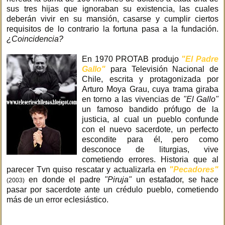
sus tres hijas que ignoraban su existencia, las cuales
deberán vivir en su mansión, casarse y cumplir ciertos
requisitos de lo contrario la fortuna pasa a la fundación.
¿Coincidencia?
En 1970 PROTAB produjo
"El Padre
Gallo"
para Televisión Nacional de
Chile, escrita y protagonizada por
Arturo Moya Grau, cuya trama giraba
en torno a las vivencias de
"El Gallo"
un famoso bandido prófugo de la
justicia, al cual un pueblo confunde
con el nuevo sacerdote, un perfecto
escondite para él, pero como
desconoce de liturgias, vive
cometiendo errores. Historia que al
parecer Tvn quiso rescatar y actualizarla en
"Pecadores"
en donde el padre
"Piruja"
un estafador, se hace
(2003)
pasar por sacerdote ante un crédulo pueblo, cometiendo
más de un error eclesiástico.