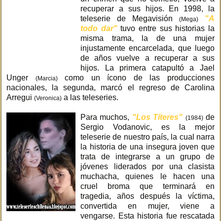
recuperar a sus hijos. En 1998, la
teleserie de Megavisión
"A
(Mega)
todo dar"
tuvo entre sus historias la
misma trama, la de una mujer
injustamente encarcelada, que luego
de años vuelve a recuperar a sus
hijos. La primera catapultó a Jael
Unger
como un ícono de las producciones
(Marcia)
nacionales, la segunda, marcó el regreso de Carolina
Arregui
a las teleseries.
(Veronica)
Para muchos,
"Los Títeres"
de
(1984)
Sergio Vodanovic, es la mejor
teleserie de nuestro país, la cual narra
la historia de una insegura joven que
trata de integrarse a un grupo de
jóvenes liderados por una clasista
muchacha, quienes le hacen una
cruel broma que terminará en
tragedia, años después la víctima,
convertida en mujer, viene a
vengarse. Esta historia fue rescatada