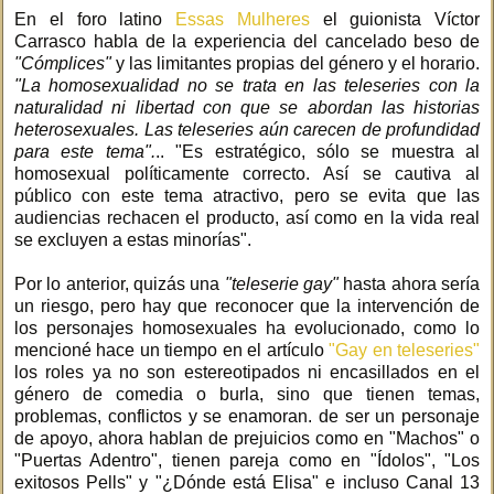
En el foro latino
Essas Mulheres
el guionista Víctor
Carrasco habla de la experiencia del cancelado beso de
"Cómplices"
y las limitantes propias del género y el horario.
"La homosexualidad no se trata en las teleseries con la
naturalidad ni libertad con que se abordan las historias
heterosexuales. Las teleseries aún carecen de profundidad
para este tema".
.. "Es estratégico, sólo se muestra al
homosexual políticamente correcto. Así se cautiva al
público con este tema atractivo, pero se evita que las
audiencias rechacen el producto, así como en la vida real
se excluyen a estas minorías".
Por lo anterior, quizás una
"teleserie gay"
hasta ahora sería
un riesgo, pero hay que reconocer que la intervención de
los personajes homosexuales ha evolucionado, como lo
mencioné hace un tiempo en el artículo
"Gay en teleseries"
los roles ya no son estereotipados ni encasillados en el
género de comedia o burla, sino que tienen temas,
problemas, conflictos y se enamoran. de ser un personaje
de apoyo, ahora hablan de prejuicios como en "Machos" o
"Puertas Adentro", tienen pareja como en "Ídolos", "Los
exitosos Pells" y "¿Dónde está Elisa" e incluso Canal 13