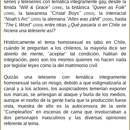
series y teleseries con temática integramente gay, desde la
tímida
"Will & Grace"
, la británica
"Queer as Folk"
(1998)
, la taiwanesa
"Cristal Boys"
, la interracial
(1999)
(2003)
"Noah's Arc"
la alemana
"Alles was zählt"
, hasta
(2005)
(2006)
"The L Word"
entre otras
¿Qué pasaría si en Chile se
(2009)
hiciera una teleserie así?
Históricamente el tema homosexual es tabú en Chile,
cuándo le preguntan a los chilenos, la mayoría dice ser
abierto de mente, "aceptar" tal condición, hablan de
integración, pero son los mismos quienes no hacen nada
por legislar leyes como la del matrimonio civíl.
Quizás una teleserie con temática integramente
homosexual sería un riesgo, debido a que estigmatizaría al
canal y a los actores, los auspiciadores temerían exponer
sus marcas, se arriesgan al ataque y burla de los medios,
aunque el morbo de la gente haría que la producción fuese
vista, muestra de ello es la autocensura de la serie
"Cumpleaños" en escenas de cama que involucraban a
dos personajes masculinos y las diversas opiniones
referente al tema.