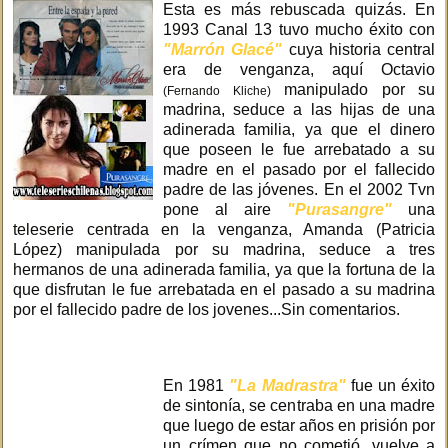
Esta es más rebuscada quizás. En
1993 Canal 13 tuvo mucho éxito con
"Marrón Glacé"
cuya historia central
era de venganza, aquí Octavio
manipulado por su
(Fernando Kliche)
madrina, seduce a las hijas de una
adinerada familia, ya que el dinero
que poseen le fue arrebatado a su
madre en el pasado por el fallecido
padre de las jóvenes. En el 2002 Tvn
pone al aire
"Purasangre"
una
teleserie centrada en la venganza, Amanda (Patricia
López) manipulada por su madrina, seduce a tres
hermanos de una adinerada familia, ya que la fortuna de la
que disfrutan le fue arrebatada en el pasado a su madrina
por el fallecido padre de los jovenes...Sin comentarios.
En 1981
"La Madrastra"
fue un éxito
de sintonía, se centraba en una madre
que luego de estar años en prisión por
un crímen que no cometió, vuelve a