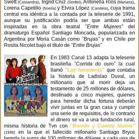
Swett
, Ingrid Cruz
, Antonella Ríos
,
(Cassandra)
(Grettel)
(Mariana)
Lorena Capetillo
y Elvira López
, cuya trama
(Noelia)
(Candela)
central era idéntica a la contada por la teleserie de 1991,
aunque su justificación podría ser que ambas están
inspiradas en la obra teatral
"Entre Mujeres"
del
dramaturgo Español Santiago Moncada, popularizada en
Argentina por Moria Casán como
"Brujas"
y en Chile por
Rosita Nicolet bajo el título de
"Entre Brujas"
En 1983 Canal 13 adapta la teleserie
brasileña
"Corrida do ouro"
la cual
llamó
"Las herederas"
que contaba
la historia de Ladislao Duval, un
millonario que al morir deja un
testamento de 25 millones de dólares,
destinado a cinco mujeres, quienes
para heredar dicha fortuna deberán
vivir juntas en la gran casa y cumplir
una serie de requisitos, de lo contrario
el dinero se va a una fundación rural,
misma historia de Tvn con
"Borrón y Cuenta Nueva"
en la que el fallecido millonario Santiago Bryce
(1998)
hereda la suma de 100 millones de dólares a cada una de