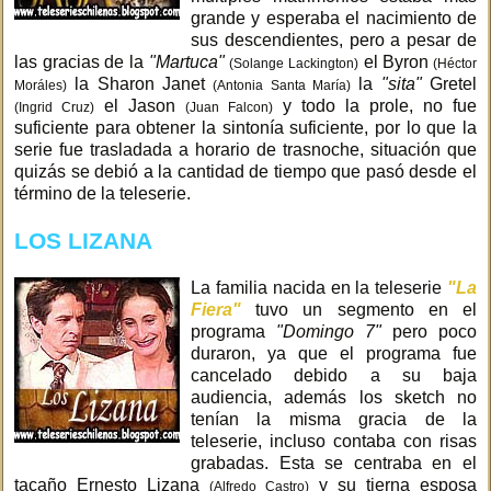
grande y esperaba el nacimiento de
sus descendientes, pero a pesar de
las gracias de la
"Martuca"
el Byron
(Solange Lackington)
(Héctor
la Sharon Janet
la
"sita"
Gretel
Moráles)
(Antonia Santa María)
el Jason
y todo la prole, no fue
(Ingrid Cruz)
(Juan Falcon)
suficiente para obtener la sintonía suficiente, por lo que la
serie fue trasladada a horario de trasnoche, situación que
quizás se debió a la cantidad de tiempo que pasó desde el
término de la teleserie.
LOS LIZANA
La familia nacida en la teleserie
"La
Fiera"
tuvo un segmento en el
programa
"Domingo 7"
pero poco
duraron, ya que el programa fue
cancelado debido a su baja
audiencia, además los sketch no
tenían la misma gracia de la
teleserie, incluso contaba con risas
grabadas. Esta se centraba en el
tacaño Ernesto Lizana
y su tierna esposa
(Alfredo Castro)