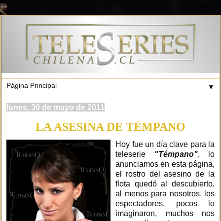
▼
lunes, 30 de mayo de 2011
LA ASESINA DE TÉMPANO
Hoy fue un día clave para la
teleserie
"Témpano"
, lo
anunciamos en esta página,
el rostro del asesino de la
flota quedó al descubierto,
al menos para nosotros, los
espectadores, pocos lo
imaginaron, muchos nos