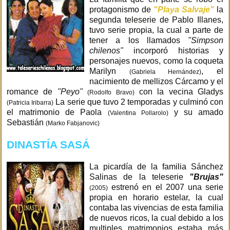
protagonismo de
"Playa Salvaje"
la
segunda teleserie de Pablo Illanes,
tuvo serie propia, la cual a parte de
tener a los llamados
"Simpson
chilenos"
incorporó historias y
personajes nuevos, como la coqueta
Marilyn
, el
(Gabriela Hernández)
nacimiento de mellizos Cárcamo y el
romance de
"Peyo"
con la vecina Gladys
(Rodolfo Bravo)
La serie que tuvo 2 temporadas y culminó con
(Patricia Iribarra)
el matrimonio de Paola
y su amado
(Valentina Pollarolo)
Sebastián
(Marko Fabjanovic)
DINASTÍA SASÁ
La picardía de la familia Sánchez
Salinas de la teleserie
"Brujas"
estrenó en el 2007 una serie
(2005)
propia en horario estelar, la cual
contaba las vivencias de esta familia
de nuevos ricos, la cual debido a los
multiples matrimonios estaba más