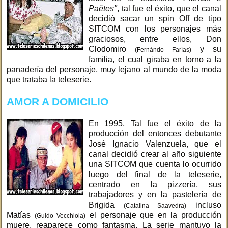
Paêtes"
, tal fue el éxito, que el canal
decidió sacar un spin Off de tipo
SITCOM con los personajes más
graciosos, entre ellos, Don
Clodomiro
y su
(Fernándo Farías)
familia, el cual giraba en torno a la
panadería del personaje, muy lejano al mundo de la moda
que trataba la teleserie.
AMOR A DOMICILIO
En 1995, Tal fue el éxito de la
producción del entonces debutante
José Ignacio Valenzuela, que el
canal decidió crear al año siguiente
una SITCOM que cuenta lo ocurrido
luego del final de la teleserie,
centrado en la pizzería, sus
trabajadores y en la pastelería de
Brigida
incluso
(Catalina Saavedra)
Matías
el personaje que en la producción
(Guido Vecchiola)
muere, reaparece como fantasma. La serie mantuvo la