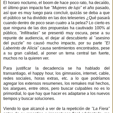
El horaro nocturno, el boom de hace poco rato, ha decaído,
el último gran impacto fue
"Mujeres de lujo"
el año pasado,
así que es muy luego para concluír, quizás se deba a que
el público se ha dividido en las dos teleseries ¿Qué pasará
cuando dentro de poco sean cuatro a la pelea? Lo cierto es
que ninguna de las dos propuestas ha cautivado 100% al
público,
"Infiltradas"
se presentó muy oscura, pese a su
repunte de audiencia, el dejar al descubierto al "asesino
del puzzle" no causó mucho impacto, por su parte
"El
Laberinto de Alicia"
causa sentimientos encontrados, pese
a su gran calidad, al poner un tema central tan fuerte,
muchos no la quieren ver.
Para justificar la decadencia se ha hablado del
transantiago, el happy hour, los gimnasios, internet, cable,
redes sociales, horas extras, etc. a lo que podríamos
agregar los extensos resumenes, los remakes mal hechos,
los alargues, entre otros, pero buscar culpables no es lo
primordial, lo que hay que hacer es adaptarse a los nuevos
tiempos y buscar soluciones.
Viendo lo que alcancé a ver de la repetición de
"La Fiera"