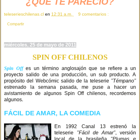
¿QUÉ TE PARECIÓ?
teleserieschilenas.cl
en
12:31 a.m.
9 comentarios :
Compartir
miércoles, 25 de mayo de 2011
SPIN OFF CHILENOS
Spin Off
es un término anglosajón que se refiere a un
proyecto salido de una producción, un sub producto. A
propósito del Webcómic salido de la teleserie
"Témpano"
estrenado la semana pasada, me puse a hacer un
avistamiento de algunos Spin Off chilenos, recordemos
algunos.
FÁCIL DE AMAR, LA COMEDIA
En 1992 Canal 13 estrenó la
teleserie
"Fácil de Amar"
, versión
local de la brasileña
"Plumas e