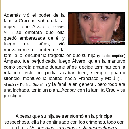
Además vió el poder de la
familia Grau por sobre ella, al
impedir que Álvaro
(Francisco
se enterara que ella
Melo)
quedó embarazada de él y
luego de años, vió
nuevamente el poder de la
familia, al encubrir la tragedia en que su hija
(y la del capitán)
Ámparo, fue perjudicada, luego Álvaro, quien la mantuvo
como secreta amante durante años, decide terminar con la
relación, esto no podía acabar bien, siempre guardó
silencio, mantuvo la lealtad hacia Francisco y Malú
(Luis
y la familia en general, pero todo era
Alarcón y Delfina Guzmán)
una fachada, tenía un plan...Acabar con la familia Grau y su
prestigio.
A pesar que su hija se transformó en la principal
sospechosa, ella ha continuado con los crímenes, todo con
un fín...
¿De qué más será capaz esta despechada y