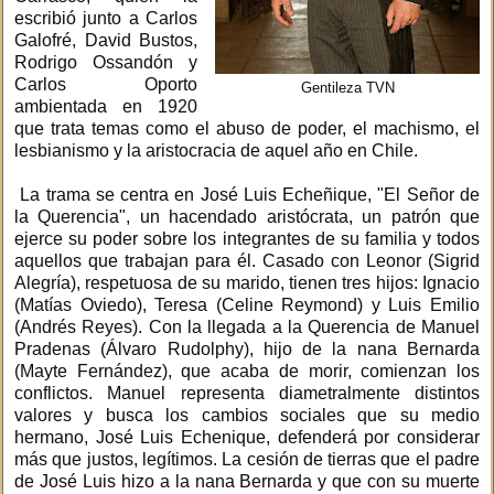
escribió junto a Carlos
Galofré, David Bustos,
Rodrigo Ossandón y
Carlos Oporto
Gentileza TVN
ambientada en 1920
que trata temas como el abuso de poder, el machismo, el
lesbianismo y la aristocracia de aquel año en Chile.
La trama se centra en José Luis Echeñique, "El Señor de
la Querencia", un hacendado aristócrata, un patrón que
ejerce su poder sobre los integrantes de su familia y todos
aquellos que trabajan para él. Casado con Leonor (Sigrid
Alegría), respetuosa de su marido, tienen tres hijos: Ignacio
(Matías Oviedo), Teresa (Celine Reymond) y Luis Emilio
(Andrés Reyes). Con la llegada a la Querencia de Manuel
Pradenas (Álvaro Rudolphy), hijo de la nana Bernarda
(Mayte Fernández), que acaba de morir, comienzan los
conflictos. Manuel representa diametralmente distintos
valores y busca los cambios sociales que su medio
hermano, José Luis Echenique, defenderá por considerar
más que justos, legítimos. La cesión de tierras que el padre
de José Luis hizo a la nana Bernarda y que con su muerte