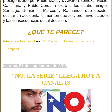
protagonizado por Pablo Macaya, Álvaro Espinoza, Néstor
Cantillana y Pablo Cerda, mostró a los cuatro amigos,
Santiago, Benjamín, Marcos y Raimundo, que deciden
ocultar un accidental crimen en que se vieron involucrados
y las consecuencias de tal decisión.
¿QUÉ TE PARECE?
teleserieschilenas.cl
en
12:12 a.m.
No hay comentarios. :
Compartir
viernes, 28 de septiembre de 2018
"NO, LA SERIE" LLEGA HOY A
CANAL 13