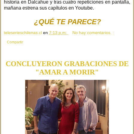
historia en Dalcahue y tras cuatro repeticiones en pantalla,
mañana estrena sus capítulos en Youtube.
¿QUÉ TE PARECE?
teleserieschilenas.cl
en
7:13 p.m.
No hay comentarios. :
Compartir
CONCLUYERON GRABACIONES DE
"AMAR A MORIR"