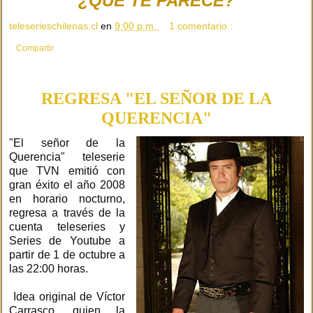
¿QUÉ TE PARECE?
teleserieschilenas.cl
en
9:00 p.m.
1 comentario :
Compartir
REGRESA "EL SEÑOR DE LA
QUERENCIA"
"El señor de la
Querencia" teleserie
que TVN emitió con
gran éxito el año 2008
en horario nocturno,
regresa a través de la
cuenta teleseries y
Series de Youtube a
partir de 1 de octubre a
las 22:00 horas.
Idea original de Víctor
Carrasco, quien la