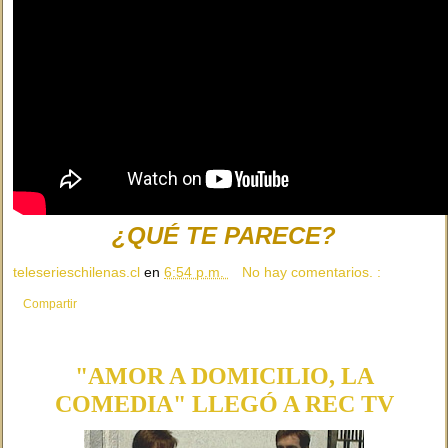
¿QUÉ TE PARECE?
teleserieschilenas.cl
en
6:54 p.m.
No hay comentarios. :
Compartir
"AMOR A DOMICILIO, LA
COMEDIA" LLEGÓ A REC TV