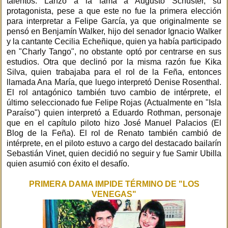
talentos. Lanzó a la fama a Augusto Schuster, su
protagonista, pese a que este no fue la primera elección
para interpretar a Felipe García, ya que originalmente se
pensó en Benjamín Walker, hijo del senador Ignacio Walker
y la cantante Cecilia Echeñique, quien ya había participado
en "Charly Tango", no obstante optó por centrarse en sus
estudios. Otra que declinó por la misma razón fue Kika
Silva, quien trabajaba para el rol de la Feña, entonces
llamada Ana María, que luego interpretó Denise Rosenthal.
El rol antagónico también tuvo cambio de intérprete, el
último seleccionado fue Felipe Rojas (Actualmente en "Isla
Paraíso") quien interpretó a Eduardo Rothman, personaje
que en el capítulo piloto hizo José Manuel Palacios (El
Blog de la Feña). El rol de Renato también cambió de
intérprete, en el piloto estuvo a cargo del destacado bailarín
Sebastián Vinet, quien decidió no seguir y fue Samir Ubilla
quien asumió con éxito el desafío.
PRIMERA DAMA IMPIDE TÉRMINO DE "LOS
VENEGAS"