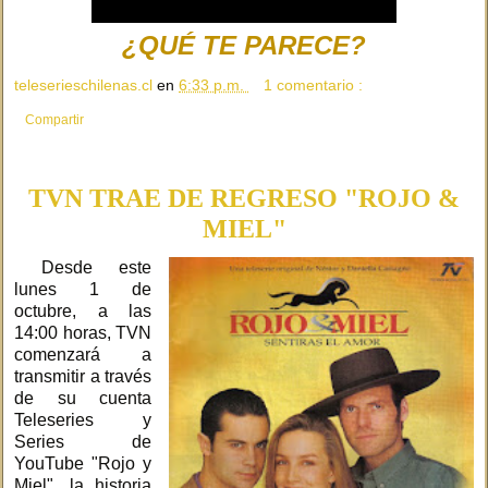
¿QUÉ TE PARECE?
teleserieschilenas.cl
en
6:33 p.m.
1 comentario :
Compartir
TVN TRAE DE REGRESO "ROJO &
MIEL"
Desde este
lunes 1 de
octubre, a las
14:00 horas, TVN
comenzará a
transmitir a través
de su cuenta
Teleseries y
Series de
YouTube "Rojo y
Miel", la historia