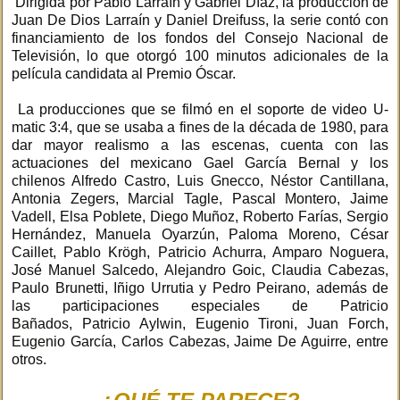
Dirigida por Pablo Larraín y Gabriel Díaz, la producción de
Juan De Dios Larraín y Daniel Dreifuss, la serie contó con
financiamiento de los fondos del Consejo Nacional de
Televisión, lo que otorgó 100 minutos adicionales de la
película candidata al Premio Óscar.
La producciones que se filmó en el soporte de video U-
matic 3:4, que se usaba a fines de la década de 1980, para
dar mayor realismo a las escenas, cuenta con las
actuaciones del mexicano Gael García Bernal y los
chilenos Alfredo Castro, Luis Gnecco, Néstor Cantillana,
Antonia Zegers, Marcial Tagle, Pascal Montero, Jaime
Vadell, Elsa Poblete, Diego Muñoz, Roberto Farías, Sergio
Hernández, Manuela Oyarzún, Paloma Moreno, César
Caillet, Pablo Krögh, Patricio Achurra, Amparo Noguera,
José Manuel Salcedo, Alejandro Goic, Claudia Cabezas,
Paulo Brunetti, Iñigo Urrutia y Pedro Peirano, además de
las participaciones especiales de Patricio
Bañados, Patricio Aylwin, Eugenio Tironi, Juan Forch,
Eugenio García, Carlos Cabezas, Jaime De Aguirre, entre
otros.