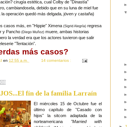
icación? cirugía estética, cual Colby de "Dinastía"
ro, cambiandosela, debido que en su luna de miel fue
a la operación quedó más delgada, jóven y castaña)
s casos más, en "Hippie" Ximena
regresa
(Sigrid Alegría)
sur y Pancho
muere, ambas historias
(Diego Muñoz)
o la verdad era que los actores tuvieron que salir
leserie "Tentación".
erdas más casos?
cl
en
12:55 a.m.
14 comentarios :
008
...El fín de la familia Larraín
El miércoles 15 de Octubre fue el
último capítulo de "Casado con
hijos" la sitcom adaptada de la
norteamericana
"Married with
►