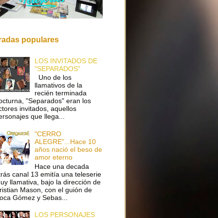
radas populares
LOS INVITADOS DE
"SEPARADOS"
Uno de los
llamativos de la
recién terminada
octurna, "Separados" eran los
ctores invitados, aquellos
ersonajes que llega...
"CERRO
ALEGRE"...Hace 10
años nació el beso de
amor eterno
Hace una decada
trás canal 13 emitía una teleserie
uy llamativa, bajo la dirección de
ristian Mason, con el guión de
oca Gómez y Sebas...
LOS PERSONAJES