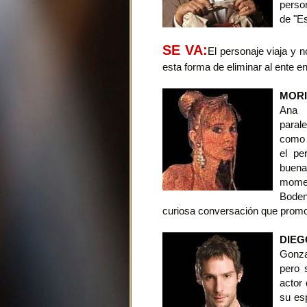
person
de "Es
SE VA:
El personaje viaja y n
esta forma de eliminar al ente e
MORI
Ana 
paral
como l
el pe
buena
momen
Boden
curiosa conversación que promoc
DIEG
Gonza
pero 
actor
su es