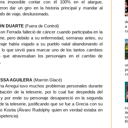
ra imposible contar con él 100% en el alargue,
ieron dar un giro en la historia principal y mandar al
afo de viaje, desilusionado.
d
ÓN DUARTE
(Fuera de Control)
a
c
on Ferrada falleció de cáncer cuando participaba en la
erie, pero debido a su enfermedad, semanas antes, su
naje había viajado a su pueblo natal abandonando el
, lo que sirvió para marcar uno de los tantos cambios
o que atravesaban los personajes en el cambio de
.
u
p
c
SSA AGUILERA
(Marrón Glacé)
ina Arregui tuvo muchos problemas personales durante
abación de la teleserie, por lo cual fue despedida del
 y por ende su personaje desapareció en la segunda
de la teleserie, justificando que se fue a Grecia con su
c
o Kostia (Álvaro Rudolphy quien en verdad estaba en
á
mpetencia)
c
R