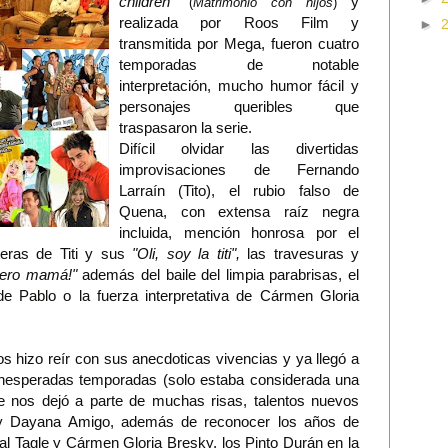
children"
y
(
Matrimonio con hijos
)
realizada por Roos Film y
►
transmitida por Mega, fueron cuatro
temporadas de notable
interpretación, mucho humor fácil y
personajes queribles que
traspasaron la serie.
Difícil olvidar las divertidas
improvisaciones de Fernando
Larraín (Tito), el rubio falso de
Quena, con extensa raíz negra
incluida, mención honrosa por el
nteras de Titi y sus
"Oli, soy la titi",
las travesuras y
Pero mamá!"
además del baile del limpia parabrisas, el
e Pablo o la fuerza interpretativa de Cármen Gloria
s hizo reír con sus anecdoticas vivencias y ya llegó a
s inesperadas temporadas (solo estaba considerada una
e nos dejó a parte de muchas risas, talentos nuevos
 Dayana Amigo, además de reconocer los años de
ial Tagle y Cármen Gloria Bresky, los Pinto Durán en la