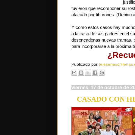
justif
tuvieron que recomponer su rost
atacada por tiburones. (Debido 
Y como estos casos hay mucho
a la casa de sus padres en el 
desencadenas nuevas tramas, per
para incorporarse a la próxima te
¿Recu
Publicado por
teleserieschilenas.
viernes, 17 de octubre de 2
CASADO CON HIJOS