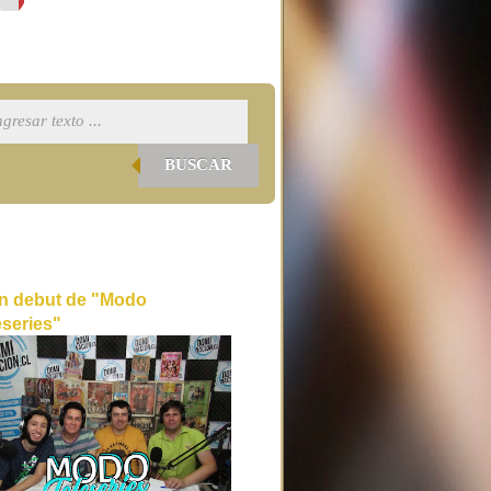
BUSCAR
n debut de "Modo
eseries"