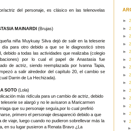
AR
/actriz del personaje, es clásico en las telenovelas
►
►
TASIA MAINARDI
(Brujas)
►
queña niña Muykuay Silva dejó de salir en la teleserie
►
 día para otro debido a que se le diagnosticó stres
►
l, debido a todas las actividades que realizaba (colegio
baciones) por lo cual el papel de Anastasia fue
►
ado de actriz, siendo reemplazada por Ivanna Tapia,
►
mpezó a salir alrededor del capítulo 20, el cambio se
►
(cual Darrin de La Hechizada).
►
A SOTO
(Lola)
►
licación más ridícula para un cambio de actriz, debido
►
 teleserie se alargó y no le avisaron a Maricarmen
►
rriaga que su personaje seguía,por lo cual prefirió
►
narse, primero el personaje desapareció debido a que
 de viaje, luego cuando no pudieron sobrellevar más la
▼
ia, en su lugar pusieron a Renata Bravo ¿La