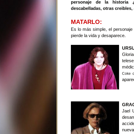
personaje de la historia 
descabelladas, otras creibles
MATARLO:
Es lo más simple, el personaje 
pierde la vida y desaparece.
URS
Glori
teles
médic
Coke c
apare
GRAC
Jael 
desar
accid
nueva