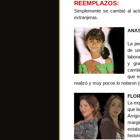
REEMPLAZOS:
Simplemente se cambió al actor
extranjeras.
ANAS
La pe
de un
labora
y gra
cambi
que e
realizó y muy pocos lo notaron 
FLOR
La exp
que la
Arrigo
margi
estaba
histor