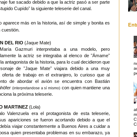
aje fue sacado debido a que la actriz pasó a ser parte
tupido Cupído" la siguiente teleserie del canal.
o aparece más en la historia, así de simple y bonita es
Ent
n cuestión.
N DEL RIO
(Jaque Mate)
María Gazmuri interpretaba a una modelo, pero
elamente la actriz se integraba al elenco de "Ámame"
a antagonista de la historia, para lo cual decidieron que
n
rsonaje de "Jaque Mate" viajara debido a una muy
a
p
 oferta de trabajo en el extranjero, lo curioso que al
to de abordar el avión se encuentra con Bastián
höfer
con quien mantiene una
(interpretandose a sí mismo)
iona la próxima teleserie.
O MARTINEZ
(Lola)
a
lo Valenzuela era el protagonista de esta teleserie,
m
C
sus apariciones se fueron acortando debido a que el
C
 debía viajar constantemente a Buenos Aires a cuidar a
posa quien presentaba problemas en su embarazo, ya