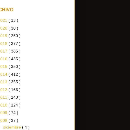
CHIVO
2021
( 13 )
2020
( 30 )
2019
( 250 )
2018
( 377 )
2017
( 385 )
2016
( 435 )
2015
( 350 )
2014
( 412 )
2013
( 365 )
2012
( 166 )
2011
( 140 )
2010
( 124 )
2009
( 74 )
2008
( 37 )
►
diciembre
( 4 )