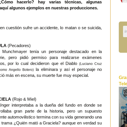
¿Cómo hacerlo? hay varias técnicas, algunas
, aquí algunos ejemplos en nuestras producciones.
en cuestión sufre un accidente, lo matan o se suicida,
ULA
(Pecadores)
a Munchmayer tenía un personaje destacado en la
erie, pero pidió permiso para realizarse exámenes
os, por lo cual decidieron que el Diablo
(Luciano Cruz
la eliminara y así el personaje no
omo Angello Botero)
ció más en escena, su muerte fue muy especial.
Gra
Tel
IELA
(Rojo & Miel)
Unger interpretaba a la dueña del fundo en donde se
rollaba gran parte de la historia, pero un supuesto
ente automovilistico termina con su vida generando una
 trama ¿Quién mató a Graciela? aunque en verdad su