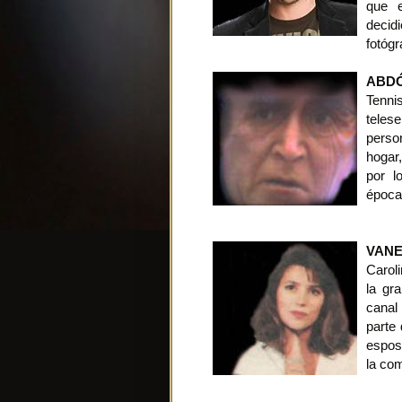
que e
decid
fotógr
ABD
Tennis
teles
perso
hogar
por l
época
VANE
Carol
la gr
canal
parte 
espos
la co