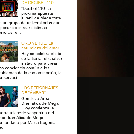
DE DECIBEL 110
"Decibel 110" la
próxima apuesta
juvenil de Mega trata
e un grupo de universitarios que
 pesar de cursar distintas
arreras, e...
ORO VERDE, La
naturaleza del amor
Hoy se celebra el día
de la tierra, el cual se
instauró para crear
na conciencia común a los
roblemas de la contaminación, la
onservaci...
LOS PERSONAJES
DE "ÁMBAR"
Gentileza Área
Dramática de Mega
Hoy comienza la
uarta teleserie vespertina del
rea dramática de Mega
omandada por María Eugenia
e...