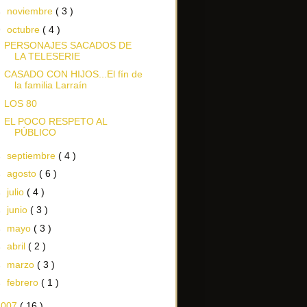
►
noviembre
( 3 )
▼
octubre
( 4 )
PERSONAJES SACADOS DE
LA TELESERIE
CASADO CON HIJOS...El fín de
la familia Larraín
LOS 80
EL POCO RESPETO AL
PÚBLICO
►
septiembre
( 4 )
►
agosto
( 6 )
►
julio
( 4 )
►
junio
( 3 )
►
mayo
( 3 )
►
abril
( 2 )
►
marzo
( 3 )
►
febrero
( 1 )
2007
( 16 )