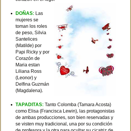
DOÑAS:
Las
mujeres se
toman los roles
de peso, Silvia
Santelices
(Matilde) por
Papi Ricky y por
Corazón de
Maria estan
Liliana Ross
(Leonor) y
Delfina Guzmán
(Magdalena).
TAPADITAS:
Tanto Colomba (Tamara Acosta)
como Elisa (Francisca Lewin), las protagonistas
de ambas producciones, son bien reservadas y
se visten muy tradicional, una por su condición
de profesora y la otra para ocultar su cicatriz de