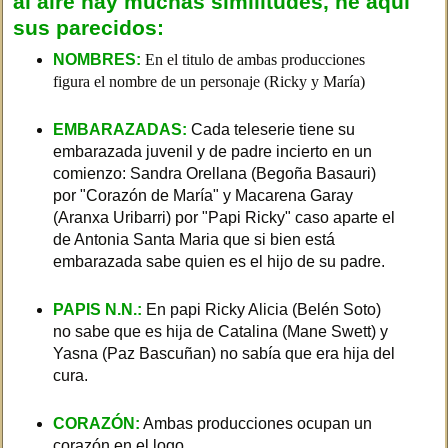
al aire hay muchas similitudes, he aquí
sus parecidos:
NOMBRES:
En el titulo de ambas producciones
figura el nombre de un personaje (Ricky y María)
EMBARAZADAS:
Cada teleserie tiene su
embarazada juvenil y de padre incierto en un
comienzo: Sandra Orellana (Begoña Basauri)
por "Corazón de María" y Macarena Garay
(Aranxa Uribarri) por "Papi Ricky" caso aparte el
de Antonia Santa Maria que si bien está
embarazada sabe quien es el hijo de su padre.
PAPIS N.N.:
En papi Ricky Alicia (Belén Soto)
no sabe que es hija de Catalina (Mane Swett) y
Yasna (Paz Bascuñan) no sabía que era hija del
cura.
CORAZÓN:
Ambas producciones ocupan un
corazón en el logo.