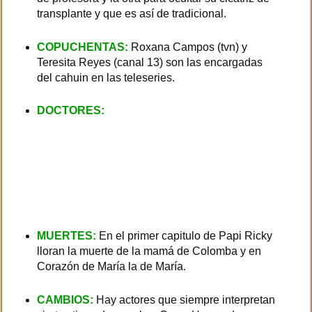
transplante y que es así de tradicional.
COPUCHENTAS:
Roxana Campos (tvn) y
Teresita Reyes (canal 13) son las encargadas
del cahuin en las teleseries.
DOCTORES:
Los doctores se toman las
pantallas, por tvn están Álvaro Morales
(Gonzalo) y Ricardo Fernandez (Alonso),
cardiólogos, por Canal 13 están Juan Falcón
(Antonio) y Pablo Cerda (Greco) Ginecólogo y
pediatra respectivamente, además de Kathy
Kowallezco (Ursula) enfermera.
MUERTES:
En el primer capitulo de Papi Ricky
lloran la muerte de la mamá de Colomba y en
Corazón de María la de María.
CAMBIOS:
Hay actores que siempre interpretan