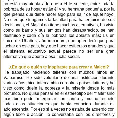
no está muy atenta a lo que a él le sucede, entre toda la
pobreza de su hogar están él y su hermana pequeña, por la
que piensa que debe hacer algo para salir de aquel hoyo.
No creo que tengamos la facultad para hacer juicio de sus
decisiones, el Maicol no tiene muchas alternativas, ha visto
como su barrio y sus amigos han desaparecido, se han
destruido y cada día la pobreza los aplasta más; Es un
chico de 16 años, aún inmaduro, que aprenderá que para
luchar en este país, hay que hacer esfuerzos grandes y que
el sistema educativo actual parece no ser una gran
alternativa que aporte a esa lucha social.
¿En qué o quién te inspiraste para crear a Maicol?
He trabajado haciendo talleres con muchos niños en
Valparaíso. He sido voluntario de una institución durante
varios años, hice intercambio con otros países latinos y he
visto como duele la pobreza y la miseria desde lo más
profundo. No quise pensar en el estereotipo del “flaite” sino
más bien poder interpretar con cariño y mucho respeto
todas esas situaciones que había conocido durante mi
adolescencia. Por eso si a veces no estaba de acuerdo con
algún texto o acción, lo conversaba con los directores y