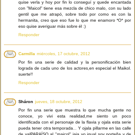
quise verla y hoy por fin lo conseguí y quede encantada
con "Maicol" tiene esa mezcla de chico malo, con su lado
gentil que me atrapó, sobre todo por como es con la
hermanita, creo que eso fue lo que me enamoro *O* por
eso quise averiguar más sobre él :)
Responder
Carmilla
miércoles, 17 octubre, 2012
Por fin una serie de calidad y la personificación bien
lograda de cada uno de los actores,en especial el Maikol.
suerte!!
Responder
Sháron
jueves, 18 octubre, 2012
Por fin una serie que muestra lo que mucha gente no
conoce, yo vivi esta realidad,me siento un poco
identificada con el personaje de la flavia y ojala esta serie
pueda tener otra temporada... Y ojala pillarme en las calle
de valPARAÍSO al ''maicol'' jaja yo igual soy porteña y de