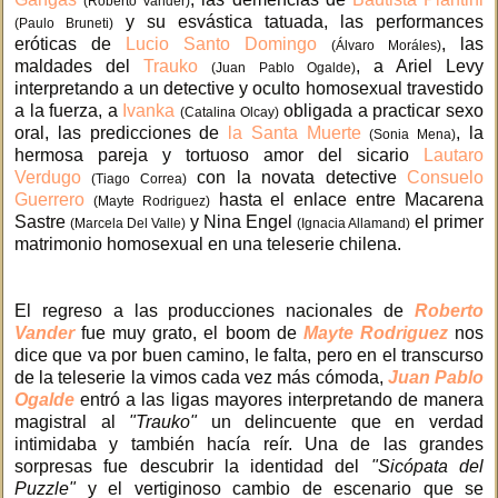
(Roberto Vander)
y su esvástica tatuada, las performances
(Paulo Bruneti)
eróticas de
Lucio Santo Domingo
, las
(Álvaro Moráles)
maldades del
Trauko
, a Ariel Levy
(Juan Pablo Ogalde)
interpretando a un detective y oculto homosexual travestido
a la fuerza, a
Ivanka
obligada a practicar sexo
(Catalina Olcay)
oral, las predicciones de
la Santa Muerte
, la
(Sonia Mena)
hermosa pareja y tortuoso amor del sicario
Lautaro
Verdugo
con la novata detective
Consuelo
(Tiago Correa)
Guerrero
hasta el enlace entre Macarena
(Mayte Rodriguez)
Sastre
y Nina Engel
el primer
(Marcela Del Valle)
(Ignacia Allamand)
matrimonio homosexual en una teleserie chilena.
El regreso a las producciones nacionales de
Roberto
Vander
fue muy grato, el boom de
Mayte Rodriguez
nos
dice que va por buen camino, le falta, pero en el transcurso
de la teleserie la vimos cada vez más cómoda,
Juan Pablo
Ogalde
entró a las ligas mayores interpretando de manera
magistral al
"Trauko"
un delincuente que en verdad
intimidaba y también hacía reír. Una de las grandes
sorpresas fue descubrir la identidad del
"Sicópata del
Puzzle"
y el vertiginoso cambio de escenario que se