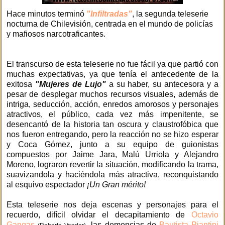
Hace minutos terminó
"Infiltradas"
, la segunda teleserie
nocturna de Chilevisión, centrada en el mundo de policías
y mafiosos narcotraficantes.
El transcurso de esta teleserie no fue fácil ya que partió con
muchas expectativas, ya que tenía el antecedente de la
exitosa
"Mujeres de Lujo"
a su haber, su antecesora y a
pesar de desplegar muchos recursos visuales, además de
intriga, seducción, acción, enredos amorosos y personajes
atractivos, el público, cada vez más impenitente, se
desencantó de la historia tan oscura y claustrofóbica que
nos fueron entregando, pero la reacción no se hizo esperar
y Coca Gómez, junto a su equipo de guionistas
compuestos por Jaime Jara, Malú Urriola y Alejandro
Moreno, lograron revertir la situación, modificando la trama,
suavizandola y haciéndola más atractiva, reconquistando
al esquivo espectador
¡Un Gran mérito!
Esta teleserie nos deja escenas y personajes para el
recuerdo, difícil olvidar el decapitamiento de
Octavio
Gangas
, las demencias de
Bautista Piantini