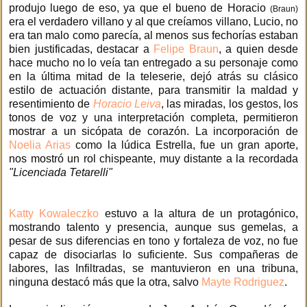
produjo luego de eso, ya que el bueno de Horacio
(Braun)
era el verdadero villano y al que creíamos villano, Lucio, no
era tan malo como parecía, al menos sus fechorías estaban
bien justificadas, destacar a
Felipe Braun
, a quien desde
hace mucho no lo veía tan entregado a su personaje como
en la última mitad de la teleserie, dejó atrás su clásico
estilo de actuación distante, para transmitir la maldad y
resentimiento de
Horacio Leiva
, las miradas, los gestos, los
tonos de voz y una interpretación completa, permitieron
mostrar a un sicópata de corazón. La incorporación de
Noelia Arias
como la lúdica Estrella, fue un gran aporte,
nos mostró un rol chispeante, muy distante a la recordada
"Licenciada Tetarelli"
Katty Kowaleczko
estuvo a la altura de un protagónico,
mostrando talento y presencia, aunque sus gemelas, a
pesar de sus diferencias en tono y fortaleza de voz, no fue
capaz de disociarlas lo suficiente. Sus compañeras de
labores, las Infiltradas, se mantuvieron en una tribuna,
ninguna destacó más que la otra, salvo
Mayte Rodriguez
.