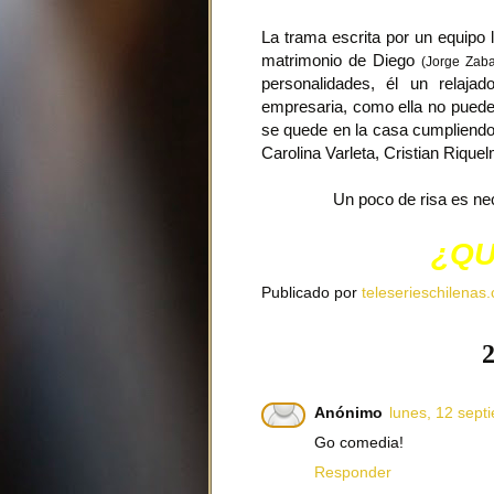
La trama escrita por un equipo 
matrimonio de Diego
(Jorge Zaba
personalidades, él un relajad
empresaria, como ella no puede 
se quede en la casa cumpliendo
Carolina Varleta, Cristian Riqu
Un poco de risa es ne
¿QU
Publicado por
teleserieschilenas.
2
Anónimo
lunes, 12 sept
Go comedia!
Responder