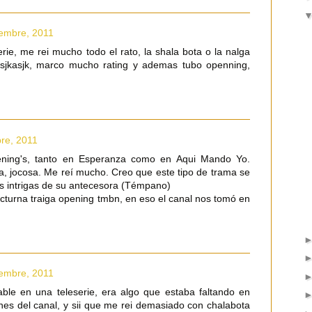
iembre, 2011
rie, me rei mucho todo el rato, la shala bota o la nalga
asjkasjk, marco mucho rating y ademas tubo openning,
bre, 2011
pening's, tanto en Esperanza como en Aqui Mando Yo.
ca, jocosa. Me reí mucho. Creo que este tipo de trama se
s intrigas de su antecesora (Témpano)
cturna traiga opening tmbn, en eso el canal nos tomó en
iembre, 2011
table en una teleserie, era algo que estaba faltando en
nes del canal, y sii que me rei demasiado con chalabota