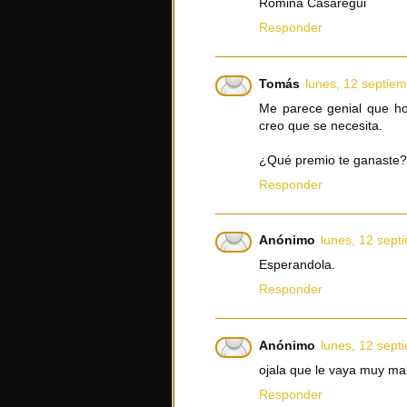
Romina Casaregui
Responder
Tomás
lunes, 12 septie
Me parece genial que ho
creo que se necesita.
¿Qué premio te ganaste? 
Responder
Anónimo
lunes, 12 sept
Esperandola.
Responder
Anónimo
lunes, 12 sept
ojala que le vaya muy ma
Responder