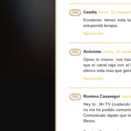
Camila
lunes, 12 septie
Excelente, tienes toda l
estupenda terapia.
Responder
Anónimo
lunes, 12 sept
Opino lo mismo, nos hace
que el canal siga con el 
elenco esta mas que genia
Responder
Romina Casaregui
lune
Hey tú...Mr.TV (cuidando 
no me he podido comunicar
Comunicate rápido que lo
Besos.