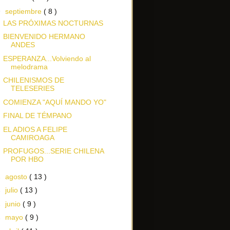
▼
septiembre
( 8 )
LAS PRÓXIMAS NOCTURNAS
BIENVENIDO HERMANO
ANDES
ESPERANZA...Volviendo al
melodrama
CHILENISMOS DE
TELESERIES
COMIENZA "AQUÍ MANDO YO"
FINAL DE TÉMPANO
EL ADIOS A FELIPE
CAMIROAGA
PROFUGOS...SERIE CHILENA
POR HBO
►
agosto
( 13 )
►
julio
( 13 )
►
junio
( 9 )
►
mayo
( 9 )