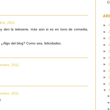
C
AR
mbre, 2011
►
y den la teleserie, más aún si es en tono de comedia,
►
►
¿Algo del blog? Como sea, felicidades.
►
►
►
►
iembre, 2011
►
►
►
▼
iembre, 2011
l