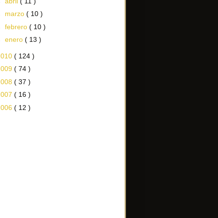
►
abril
( 11 )
►
marzo
( 10 )
►
febrero
( 10 )
►
enero
( 13 )
2010
( 124 )
2009
( 74 )
2008
( 37 )
2007
( 16 )
2006
( 12 )