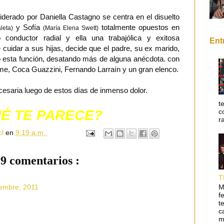
liderado por Daniella Castagno se centra en el disuelto
y Sofía
totalmente opuestos en
leta)
(María Elena Swett)
o conductor radial y ella una trabajólica y exitosa
Ent
cuidar a sus hijas, decide que el padre, su ex marido,
 esta función, desatando más de alguna anécdota. con
elme, Coca Guazzini, Fernando Larraín y un gran elenco.
cesaria luego de estos días de inmenso dolor.
t
É TE PARECE?
c
r
cl
en
9:19 a.m.
9 comentarios :
T
M
iembre, 2011
f
t
c
m