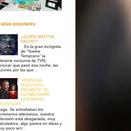
radas populares
¿QUIÉN MATÓ AL
NACHO?
Es la gran incógnita
de "Vuelve
Temprano" la
eleserie nocturna de TVN,
onocer que pasó esa noche, las
azones por las que ...
"PERDONA
NUESTROS
PECADOS", EL
ÚLTIMO GRAN
FENÓMENO
ELEVISIVO
ega Se extrañaban los
enómenos televisivos, nuestra
elevisión está desganada, muy
alculadora, algo pasiva en ideas y
uy poco arri...