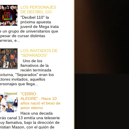
LOS PERSONAJES
DE DECIBEL 110
"Decibel 110" la
próxima apuesta
juvenil de Mega trata
e un grupo de universitarios que
 pesar de cursar distintas
arreras, e...
LOS INVITADOS DE
"SEPARADOS"
Uno de los
llamativos de la
recién terminada
octurna, "Separados" eran los
ctores invitados, aquellos
ersonajes que llega...
"CERRO
ALEGRE"...Hace 10
años nació el beso de
amor eterno
Hace una decada
trás canal 13 emitía una teleserie
uy llamativa, bajo la dirección de
ristian Mason, con el guión de