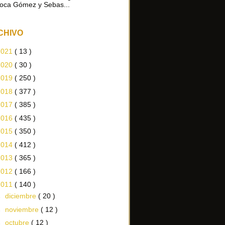
oca Gómez y Sebas...
CHIVO
2021
( 13 )
2020
( 30 )
2019
( 250 )
2018
( 377 )
2017
( 385 )
2016
( 435 )
2015
( 350 )
2014
( 412 )
2013
( 365 )
2012
( 166 )
2011
( 140 )
►
diciembre
( 20 )
►
noviembre
( 12 )
►
octubre
( 12 )