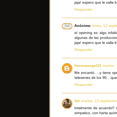
jaja! espero que le valla b
Responder
Anónimo
lunes, 12 sept
el opening es algo infal
algunas de las produccio
jaja! espero que le valla b
Responder
herreraangel33
martes, 
Me encantó.....y tiene o
teleseries de los 90....que
Responder
Val
martes, 13 septiembr
totalmente de acuerdo!! m
simpatico, con harta quím