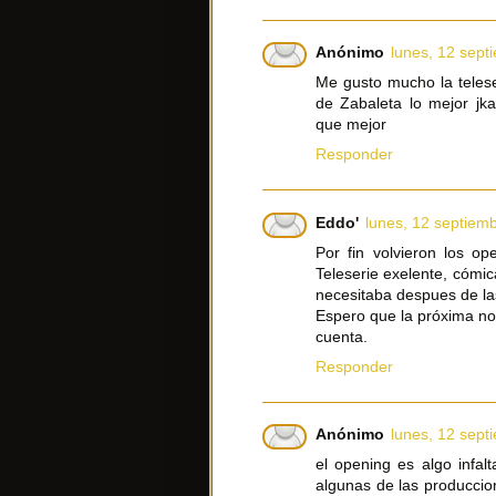
Anónimo
lunes, 12 sept
Me gusto mucho la telese
de Zabaleta lo mejor jk
que mejor
Responder
Eddo'
lunes, 12 septiem
Por fin volvieron los o
Teleserie exelente, cómi
necesitaba despues de la
Espero que la próxima no
cuenta.
Responder
Anónimo
lunes, 12 sept
el opening es algo infal
algunas de las produccio