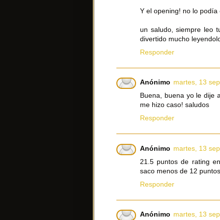
Y el opening! no lo podía 
un saludo, siempre leo t
divertido mucho leyendol
Responder
Anónimo
martes, 13 sep
Buena, buena yo le dije 
me hizo caso! saludos
Responder
Anónimo
martes, 13 sep
21.5 puntos de rating e
saco menos de 12 puntos
Responder
Anónimo
martes, 13 sep