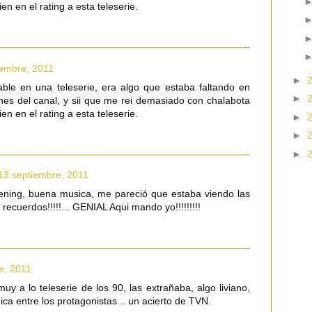
ien en el rating a esta teleserie.
iembre, 2011
►
table en una teleserie, era algo que estaba faltando en
►
nes del canal, y sii que me rei demasiado con chalabota
ien en el rating a esta teleserie.
►
►
►
13 septiembre, 2011
pening, buena musica, me pareció que estaba viendo las
 recuerdos!!!!!... GENIAL Aqui mando yo!!!!!!!!!
e, 2011
uy a lo teleserie de los 90, las extrañaba, algo liviano,
ica entre los protagonistas... un acierto de TVN.