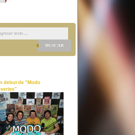
BUSCAR
n debut de "Modo
eseries"