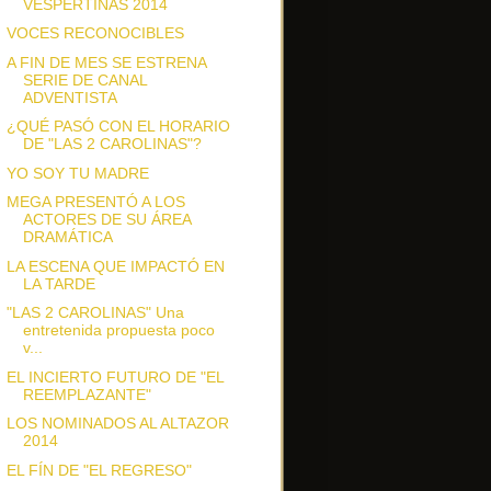
VESPERTINAS 2014
VOCES RECONOCIBLES
A FIN DE MES SE ESTRENA
SERIE DE CANAL
ADVENTISTA
¿QUÉ PASÓ CON EL HORARIO
DE "LAS 2 CAROLINAS"?
YO SOY TU MADRE
MEGA PRESENTÓ A LOS
ACTORES DE SU ÁREA
DRAMÁTICA
LA ESCENA QUE IMPACTÓ EN
LA TARDE
"LAS 2 CAROLINAS" Una
entretenida propuesta poco
v...
EL INCIERTO FUTURO DE "EL
REEMPLAZANTE"
LOS NOMINADOS AL ALTAZOR
2014
EL FÍN DE "EL REGRESO"