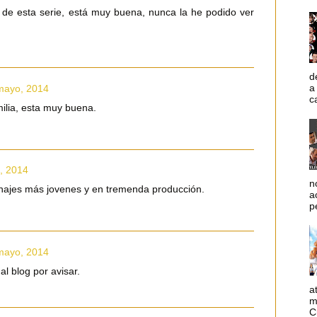
 de esta serie, está muy buena, nunca la he podido ver
d
a
 mayo, 2014
c
ilia, esta muy buena.
, 2014
n
onajes más jovenes y en tremenda producción.
a
p
 mayo, 2014
al blog por avisar.
a
m
C