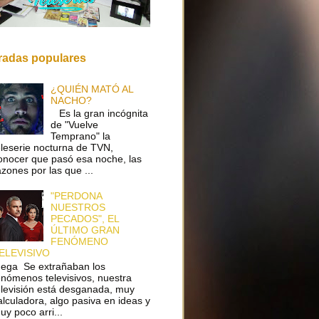
radas populares
¿QUIÉN MATÓ AL
NACHO?
Es la gran incógnita
de "Vuelve
Temprano" la
eleserie nocturna de TVN,
onocer que pasó esa noche, las
azones por las que ...
"PERDONA
NUESTROS
PECADOS", EL
ÚLTIMO GRAN
FENÓMENO
ELEVISIVO
ega Se extrañaban los
enómenos televisivos, nuestra
elevisión está desganada, muy
alculadora, algo pasiva en ideas y
uy poco arri...