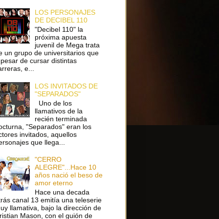
LOS PERSONAJES
DE DECIBEL 110
"Decibel 110" la
próxima apuesta
juvenil de Mega trata
e un grupo de universitarios que
 pesar de cursar distintas
arreras, e...
LOS INVITADOS DE
"SEPARADOS"
Uno de los
llamativos de la
recién terminada
octurna, "Separados" eran los
ctores invitados, aquellos
ersonajes que llega...
"CERRO
ALEGRE"...Hace 10
años nació el beso de
amor eterno
Hace una decada
trás canal 13 emitía una teleserie
uy llamativa, bajo la dirección de
ristian Mason, con el guión de