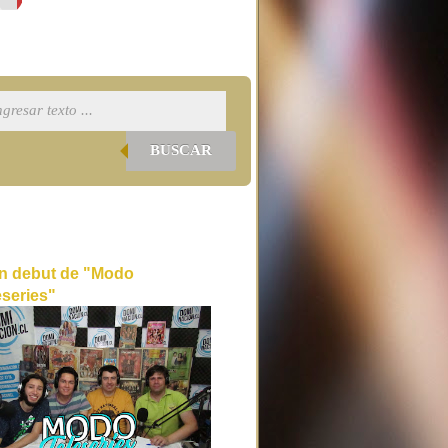
BUSCAR
n debut de "Modo
eseries"