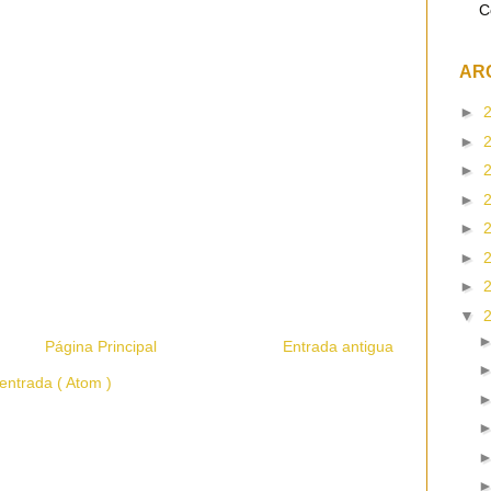
C
AR
►
►
►
►
►
►
►
▼
Página Principal
Entrada antigua
entrada ( Atom )