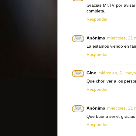
Gracias Mr.TV por avisar
completa.
Responder
Anónimo
miércoles, 21
La estamos viendo en fam
Responder
Gino
miércoles, 21 mayo
Que chori ver a los pers
Responder
Anónimo
miércoles, 21
Que buena serie, gracias 
Responder