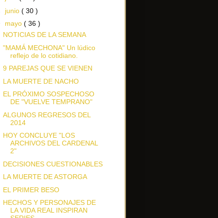
►
junio
( 30 )
▼
mayo
( 36 )
NOTICIAS DE LA SEMANA
"MAMÁ MECHONA" Un lúdico
reflejo de lo cotidiano.
9 PAREJAS QUE SE VIENEN
LA MUERTE DE NACHO
EL PRÓXIMO SOSPECHOSO
DE "VUELVE TEMPRANO"
ALGUNOS REGRESOS DEL
2014
HOY CONCLUYE "LOS
ARCHIVOS DEL CARDENAL
2"
DECISIONES CUESTIONABLES
LA MUERTE DE ASTORGA
EL PRIMER BESO
HECHOS Y PERSONAJES DE
LA VIDA REAL INSPIRAN