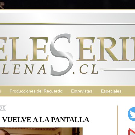
s
Producciones del Recuerdo
Entrevistas
Especiales
014
 VUELVE A LA PANTALLA