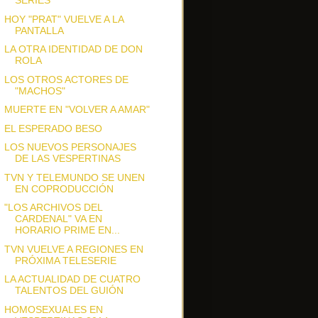
SERIES
HOY "PRAT" VUELVE A LA
PANTALLA
LA OTRA IDENTIDAD DE DON
ROLA
LOS OTROS ACTORES DE
"MACHOS"
MUERTE EN "VOLVER A AMAR"
EL ESPERADO BESO
LOS NUEVOS PERSONAJES
DE LAS VESPERTINAS
TVN Y TELEMUNDO SE UNEN
EN COPRODUCCIÓN
"LOS ARCHIVOS DEL
CARDENAL" VA EN
HORARIO PRIME EN...
TVN VUELVE A REGIONES EN
PRÓXIMA TELESERIE
LA ACTUALIDAD DE CUATRO
TALENTOS DEL GUIÓN
HOMOSEXUALES EN