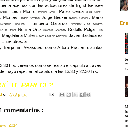
cuenta además con las actuaciones de Ingrid Isensee
, León Murillo
, Pablo Cerda
,
vajal)
(Miguel Grau)
(Luis Uribe)
ro Montes
Jorge Becker
, Mario
(Ignacio Serrano)
(Carlos Condell)
Ent
, Humberto Gallardo
(Demetrio Eusquiza)
(Almirante Juan Williams
Norma Ortiz
, Rodolfo Pulgar
osa de Uribe)
(Rosario Chacón)
(Tío
, Magdalena Müller
, Javier Baldasares
(Jóven Carmela Carvajal)
 Entre otros. a
 Benjamín Velasquez como Arturo Prat en distintas
t
c
2:30 hrs. veremos como se realizó el capítulo a través
r
de mayo repetirán el capítulo a las 13:30 y 22:30 hrs.
UÉ TE PARECE?
cl
en
7:33 p.m.
T
M
4 comentarios :
f
t
c
m
mayo, 2014