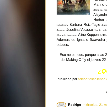
Marino 
(Carmela Car
Alejand
Horton
, Bárbara Ruiz-Tagle
Rebolledo)
(Esp
, Josefina Velasco
Jacinto)
(Tía de Prat)
, Aline Kuppenheim,
(Grumete Carrasco)
Además de Ignacio Saavedra y
edades.
Eso no es todo, porque a las 2
del Making Off y el jueves 22 
¿Q
Publicado por
teleserieschilenas.
Rodrigo
miércoles, 21 