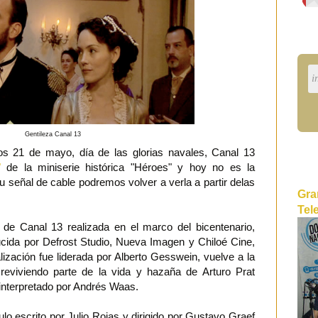
Gentileza Canal 13
los 21 de mayo, día de las glorias navales, Canal 13
"
de la miniserie histórica "Héroes" y hoy no es la
u señal de cable podremos volver a verla a partir delas
Gra
Tel
 de Canal 13 realizada en el marco del bicentenario,
cida por Defrost Studio, Nueva Imagen y Chiloé Cine,
lización fue liderada por Alberto Gesswein, vuelve a la
 reviviendo parte de la vida y hazaña de Arturo Prat
nterpretado por Andrés Waas.
ulo escrito por Julio Rojas y dirigido por Gustavo Graef