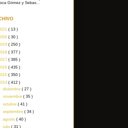
oca Gómez y Sebas...
CHIVO
2021
( 13 )
2020
( 30 )
2019
( 250 )
2018
( 377 )
2017
( 385 )
2016
( 435 )
2015
( 350 )
2014
( 412 )
►
diciembre
( 27 )
►
noviembre
( 35 )
►
octubre
( 41 )
►
septiembre
( 34 )
►
agosto
( 40 )
►
julio
( 31 )