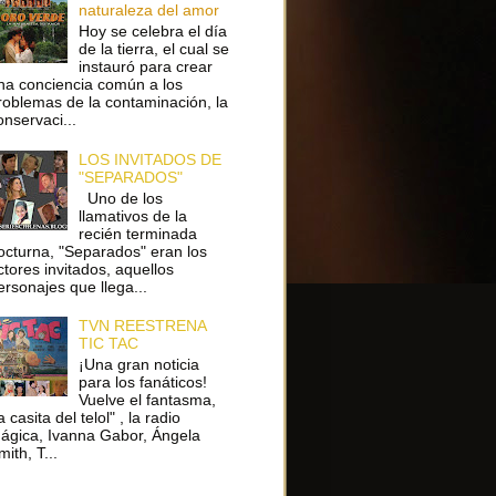
naturaleza del amor
Hoy se celebra el día
de la tierra, el cual se
instauró para crear
na conciencia común a los
roblemas de la contaminación, la
onservaci...
LOS INVITADOS DE
"SEPARADOS"
Uno de los
llamativos de la
recién terminada
octurna, "Separados" eran los
ctores invitados, aquellos
ersonajes que llega...
TVN REESTRENA
TIC TAC
¡Una gran noticia
para los fanáticos!
Vuelve el fantasma,
a casita del telol" , la radio
ágica, Ivanna Gabor, Ángela
ith, T...