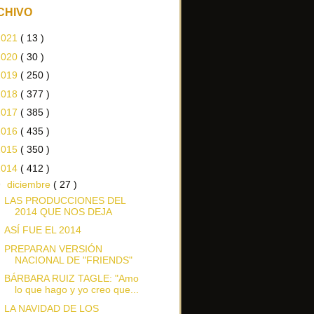
CHIVO
2021
( 13 )
2020
( 30 )
2019
( 250 )
2018
( 377 )
2017
( 385 )
2016
( 435 )
2015
( 350 )
2014
( 412 )
▼
diciembre
( 27 )
LAS PRODUCCIONES DEL
2014 QUE NOS DEJA
ASÍ FUE EL 2014
PREPARAN VERSIÓN
NACIONAL DE "FRIENDS"
BÁRBARA RUIZ TAGLE: "Amo
lo que hago y yo creo que...
LA NAVIDAD DE LOS