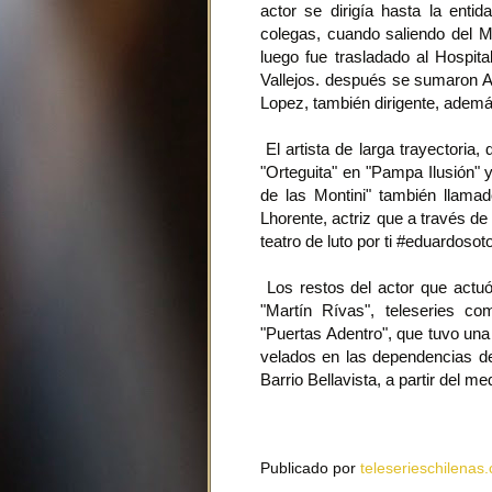
actor se dirigía hasta la ent
colegas, cuando saliendo del M
luego fue trasladado al Hospita
Vallejos. después se sumaron 
Lopez, también dirigente, adem
El artista de larga trayectoria,
"Orteguita" en "Pampa Ilusión" 
de las Montini" también llama
Lhorente, actriz que a través de
teatro de luto por ti #eduardosot
Los restos del actor que actuó
"Martín Rívas", teleseries c
"Puertas Adentro", que tuvo una 
velados en las dependencias d
Barrio Bellavista, a partir del m
Publicado por
teleserieschilenas.