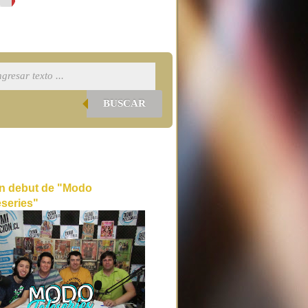
BUSCAR
n debut de "Modo
eseries"