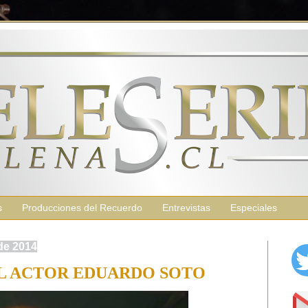
s
Producciones del Recuerdo
Entrevistas
Especiales
de 2014
L ACTOR EDUARDO SOTO