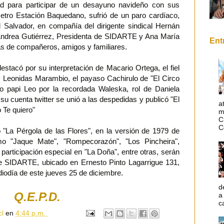
idad para participar de un desayuno navideño con sus
etro Estación Baquedano, sufrió de un paro cardíaco,
l Salvador, en compañía del dirigente sindical Hernán
Andrea Gutiérrez, Presidenta de SIDARTE y Ana María
Ent
ás de compañeros, amigos y familiares.
 destacó por su interpretación de Macario Ortega, el fiel
y Leonidas Marambio, el payaso Cachirulo de "El Circo
do papi Leo por la recordada Waleska, rol de Daniela
 su cuenta twitter se unió a las despedidas y publicó "El
a
o Te quiero"
m
C
C
 "La Pérgola de las Flores", en la versión de 1979 de
omo "Jaque Mate", "Rompecorazón", "Los Pincheira",
participación especial en "La Doña", entre otras, serán
e SIDARTE, ubicado en Ernesto Pinto Lagarrigue 131,
ediodía de este jueves 25 de diciembre.
d
Q.E.P.D.
a
c
cl
en
4:44 p.m.