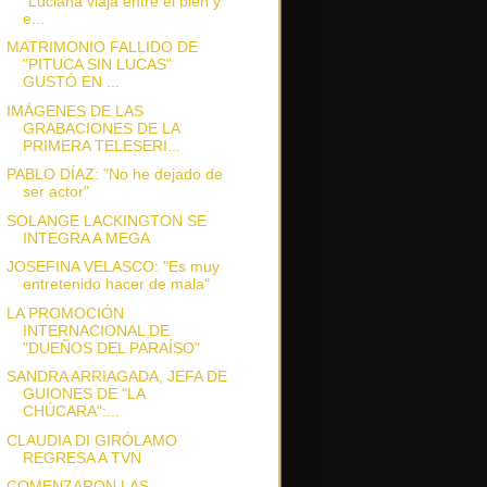
"Luciana viaja entre el bien y
e...
MATRIMONIO FALLIDO DE
"PITUCA SIN LUCAS"
GUSTÓ EN ...
IMÁGENES DE LAS
GRABACIONES DE LA
PRIMERA TELESERI...
PABLO DÍAZ: "No he dejado de
ser actor"
SOLANGE LACKINGTON SE
INTEGRA A MEGA
JOSEFINA VELASCO: "Es muy
entretenido hacer de mala"
LA PROMOCIÓN
INTERNACIONAL DE
"DUEÑOS DEL PARAÍSO"
SANDRA ARRIAGADA, JEFA DE
GUIONES DE "LA
CHÚCARA":...
CLAUDIA DI GIRÓLAMO
REGRESA A TVN
COMENZARON LAS