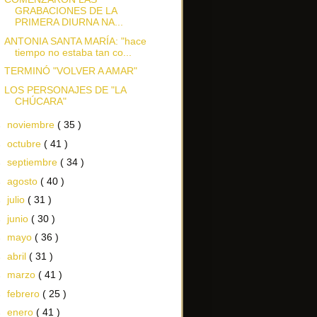
GRABACIONES DE LA
PRIMERA DIURNA NA...
ANTONIA SANTA MARÍA: "hace
tiempo no estaba tan co...
TERMINÓ "VOLVER A AMAR"
LOS PERSONAJES DE "LA
CHÚCARA"
►
noviembre
( 35 )
►
octubre
( 41 )
►
septiembre
( 34 )
►
agosto
( 40 )
►
julio
( 31 )
►
junio
( 30 )
►
mayo
( 36 )
►
abril
( 31 )
►
marzo
( 41 )
►
febrero
( 25 )
►
enero
( 41 )