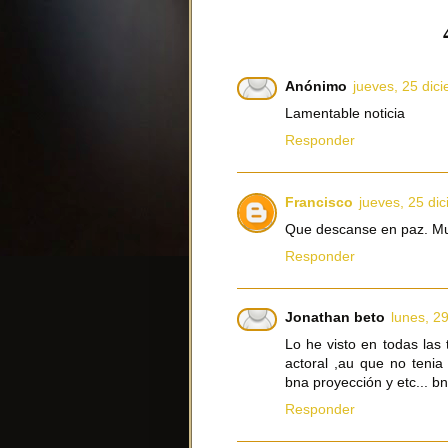
Anónimo
jueves, 25 dic
Lamentable noticia
Responder
Francisco
jueves, 25 di
Que descanse en paz. Muc
Responder
Jonathan beto
lunes, 2
Lo he visto en todas las
actoral ,au que no tenia
bna proyección y etc... bn
Responder