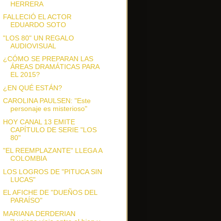
HERRERA
FALLECIÓ EL ACTOR
EDUARDO SOTO
"LOS 80" UN REGALO
AUDIOVISUAL
¿CÓMO SE PREPARAN LAS
ÁREAS DRAMÁTICAS PARA
EL 2015?
¿EN QUÉ ESTÁN?
CAROLINA PAULSEN: "Este
personaje es misterioso"
HOY CANAL 13 EMITE
CAPÍTULO DE SERIE "LOS
80"
"EL REEMPLAZANTE" LLEGA A
COLOMBIA
LOS LOGROS DE "PITUCA SIN
LUCAS"
EL AFICHE DE "DUEÑOS DEL
PARAÍSO"
MARIANA DERDERIAN