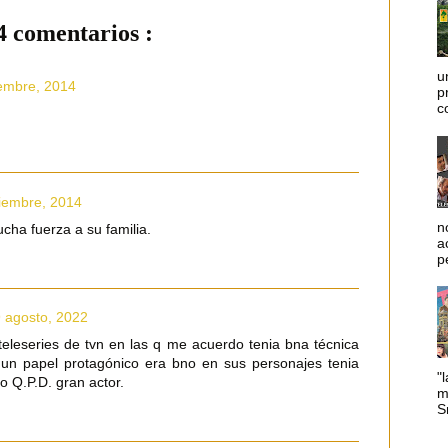
4 comentarios :
u
iembre, 2014
p
c
ciembre, 2014
n
ha fuerza a su familia.
a
p
9 agosto, 2022
 teleseries de tvn en las q me acuerdo tenia bna técnica
 un papel protagónico era bno en sus personajes tenia
"l
o Q.P.D. gran actor.
m
Sm