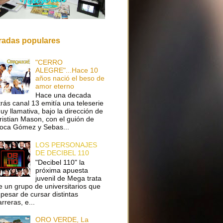
radas populares
"CERRO
ALEGRE"...Hace 10
años nació el beso de
amor eterno
Hace una decada
trás canal 13 emitía una teleserie
uy llamativa, bajo la dirección de
ristian Mason, con el guión de
oca Gómez y Sebas...
LOS PERSONAJES
DE DECIBEL 110
"Decibel 110" la
próxima apuesta
juvenil de Mega trata
e un grupo de universitarios que
 pesar de cursar distintas
arreras, e...
ORO VERDE, La