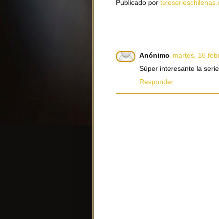
Publicado por
teleserieschilenas.
Anónimo
martes, 16 feb
Súper interesante la seri
Responder