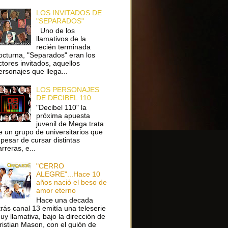
LOS INVITADOS DE
"SEPARADOS"
Uno de los
llamativos de la
recién terminada
octurna, "Separados" eran los
ctores invitados, aquellos
ersonajes que llega...
LOS PERSONAJES
DE DECIBEL 110
"Decibel 110" la
próxima apuesta
juvenil de Mega trata
e un grupo de universitarios que
 pesar de cursar distintas
arreras, e...
"CERRO
ALEGRE"...Hace 10
años nació el beso de
amor eterno
Hace una decada
trás canal 13 emitía una teleserie
uy llamativa, bajo la dirección de
ristian Mason, con el guión de