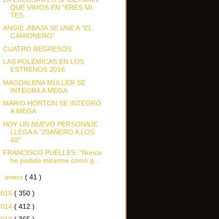
QUE VIMOS EN "ERES MI
TES...
ANGIE JIBAJA SE UNE A "EL
CAMIONERO"
CUATRO REGRESOS
LAS POLÉMICAS EN LOS
ESTRENOS 2016
MAGDALENA MÜLLER SE
INTEGRA A MEGA
MARIO HORTON SE INTEGRÓ
A MEGA
HOY UN NUEVO PERSONAJE
LLEGA A "20AÑERO A LOS
40"
FRANCISCO PUELLES: "Nunca
he podido mirarme como g...
►
enero
( 41 )
2015
( 350 )
2014
( 412 )