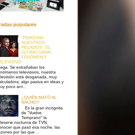
radas populares
"PERDONA
NUESTROS
PECADOS", EL
ÚLTIMO GRAN
FENÓMENO
ELEVISIVO
ega Se extrañaban los
enómenos televisivos, nuestra
elevisión está desganada, muy
alculadora, algo pasiva en ideas y
uy poco arri...
¿QUIÉN MATÓ AL
NACHO?
Es la gran incógnita
de "Vuelve
Temprano" la
eleserie nocturna de TVN,
onocer que pasó esa noche, las
azones por las que ...