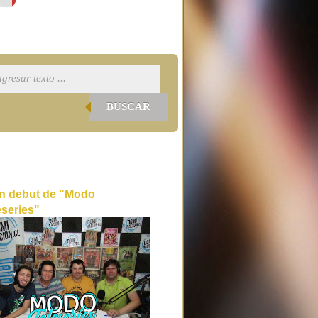
BUSCAR
n debut de "Modo
eseries"