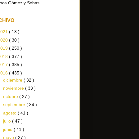
oca Gómez y Sebas...
CHIVO
2021
( 13 )
2020
( 30 )
2019
( 250 )
2018
( 377 )
2017
( 385 )
2016
( 435 )
►
diciembre
( 32 )
►
noviembre
( 33 )
►
octubre
( 27 )
►
septiembre
( 34 )
►
agosto
( 41 )
►
julio
( 47 )
►
junio
( 41 )
►
mayo
( 27 )