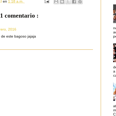
cl
en
1:18 a.m.
1 comentario :
n
rero, 2016
a
p
e de este bagoso jajaja
d
a
c
a
m
C