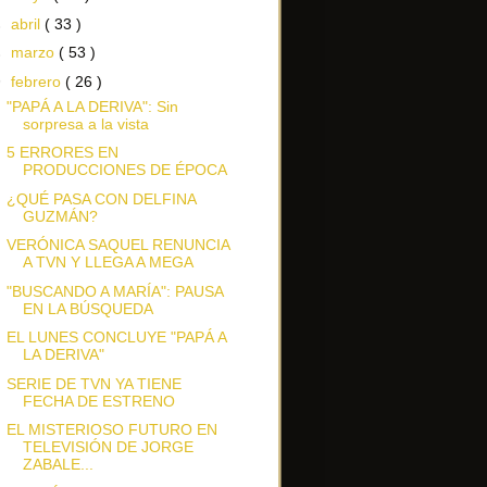
►
abril
( 33 )
►
marzo
( 53 )
▼
febrero
( 26 )
"PAPÁ A LA DERIVA": Sin
sorpresa a la vista
5 ERRORES EN
PRODUCCIONES DE ÉPOCA
¿QUÉ PASA CON DELFINA
GUZMÁN?
VERÓNICA SAQUEL RENUNCIA
A TVN Y LLEGA A MEGA
"BUSCANDO A MARÍA": PAUSA
EN LA BÚSQUEDA
EL LUNES CONCLUYE "PAPÁ A
LA DERIVA"
SERIE DE TVN YA TIENE
FECHA DE ESTRENO
EL MISTERIOSO FUTURO EN
TELEVISIÓN DE JORGE
ZABALE...