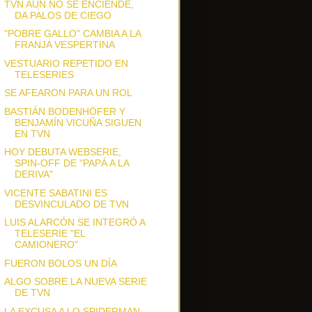
TVN AÚN NO SE ENCIENDE,
DA PALOS DE CIEGO
"POBRE GALLO" CAMBIA A LA
FRANJA VESPERTINA
VESTUARIO REPETIDO EN
TELESERIES
SE AFEARON PARA UN ROL
BASTIÁN BODENHÖFER Y
BENJAMÍN VICUÑA SIGUEN
EN TVN
HOY DEBUTA WEBSERIE,
SPIN-OFF DE "PAPÁ A LA
DERIVA"
VICENTE SABATINI ES
DESVINCULADO DE TVN
LUIS ALARCÓN SE INTEGRÓ A
TELESERIE "EL
CAMIONERO"
FUERON BOLOS UN DÍA
ALGO SOBRE LA NUEVA SERIE
DE TVN
LA EXCUSA A LO SPIDERMAN