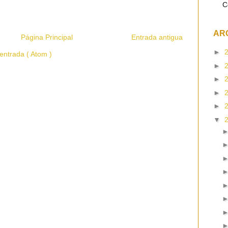
C
AR
Página Principal
Entrada antigua
►
entrada ( Atom )
►
►
►
►
▼