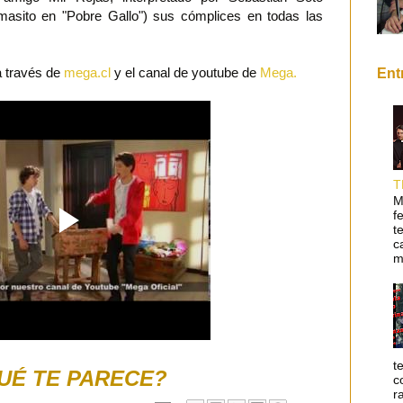
asito en "Pobre Gallo") sus cómplices en todas las
a través de
mega.cl
y el canal de youtube de
Mega.
Ent
T
M
f
t
c
m
t
UÉ TE PARECE?
c
r