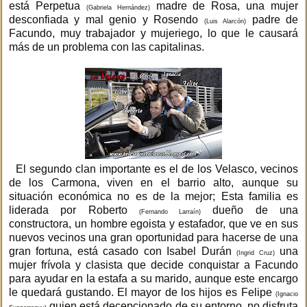
está Perpetua
madre de Rosa, una mujer
(Gabriela Hernández)
desconfiada y mal genio y Rosendo
padre de
(Luis Alarcón)
Facundo, muy trabajador y mujeriego, lo que le causará
más de un problema con las capitalinas.
El segundo clan importante es el de los Velasco, vecinos
de los Carmona, viven en el barrio alto, aunque su
situación económica no es de la mejor; Esta familia es
liderada por Roberto
dueño de una
(Fernando Larraín)
constructora, un hombre egoista y estafador, que ve en sus
nuevos vecinos una gran oportunidad para hacerse de una
gran fortuna, está casado con Isabel Durán
una
(Ingrid Cruz)
mujer frívola y clasista que decide conquistar a Facundo
para ayudar en la estafa a su marido, aunque este encargo
le quedará gustando. El mayor de los hijos es Felipe
(Ignacio
quien está decepcionado de su entorno, no disfruta