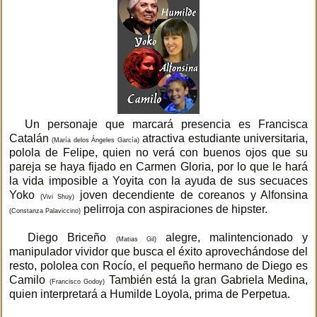
Un personaje que marcará presencia es Francisca
Catalán
atractiva estudiante universitaria,
(María delos Ángeles García)
polola de Felipe, quien no verá con buenos ojos que su
pareja se haya fijado en Carmen Gloria, por lo que le hará
la vida imposible a Yoyita con la ayuda de sus secuaces
Yoko
joven decendiente de coreanos y Alfonsina
(Vivi Shuy)
pelirroja con aspiraciones de hipster.
(Constanza Palaviccino)
Diego Briceño
alegre, malintencionado y
(Matias Gil)
manipulador vividor que busca el éxito aprovechándose del
resto, pololea con Rocío, el pequeño hermano de Diego es
Camilo
También está la gran Gabriela Medina,
(Francisco Godoy)
quien interpretará a Humilde Loyola, prima de Perpetua.