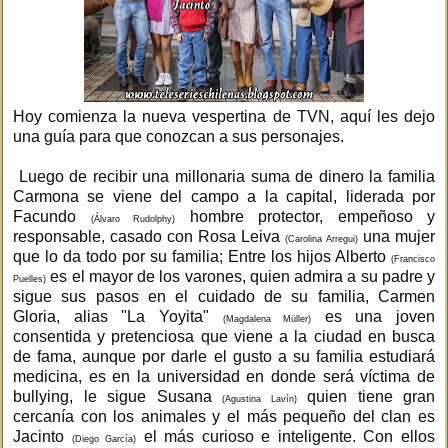
Hoy comienza la nueva vespertina de TVN, aquí les dejo
una guía para que conozcan a sus personajes.
Luego de recibir una millonaria suma de dinero la familia
Carmona se viene del campo a la capital, liderada por
Facundo
hombre protector, empeñoso y
(Álvaro Rudolphy)
responsable, casado con Rosa Leiva
una mujer
(Carolina Arregui)
que lo da todo por su familia; Entre los hijos Alberto
(Francisco
es el mayor de los varones, quien admira a su padre y
Puelles)
sigue sus pasos en el cuidado de su familia, Carmen
Gloria, alias "La Yoyita"
es una joven
(Magdalena Müller)
consentida y pretenciosa que viene a la ciudad en busca
de fama, aunque por darle el gusto a su familia estudiará
medicina, es en la universidad en donde será víctima de
bullying, le sigue Susana
quien tiene gran
(Agustina Lavín)
cercanía con los animales y el más pequeño del clan es
Jacinto
el más curioso e inteligente. Con ellos
(Diego García)