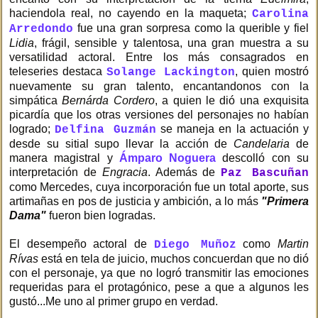
haciendola real, no cayendo en la maqueta;
Carolina
fue una gran sorpresa como la querible y fiel
Arredondo
Lidia
, frágil, sensible y talentosa, una gran muestra a su
versatilidad actoral. Entre los más consagrados en
teleseries destaca
, quien mostró
Solange Lackington
nuevamente su gran talento, encantandonos con la
simpática
Bernárda Cordero
, a quien le dió una exquisita
picardía que los otras versiones del personajes no habían
logrado;
se maneja en la actuación y
Delfina Guzmán
desde su sitial supo llevar la acción de
Candelaria
de
manera magistral y
Ámparo Noguera
descolló con su
interpretación de
Engracia
. Además de
Paz Bascuñan
como Mercedes, cuya incorporación fue un total aporte, sus
artimañas en pos de justicia y ambición, a lo más
"Primera
Dama"
fueron bien logradas.
El desempeño actoral de
como
Martin
Diego Muñoz
Rívas
está en tela de juicio, muchos concuerdan que no dió
con el personaje, ya que no logró transmitir las emociones
requeridas para el protagónico, pese a que a algunos les
gustó...Me uno al primer grupo en verdad.