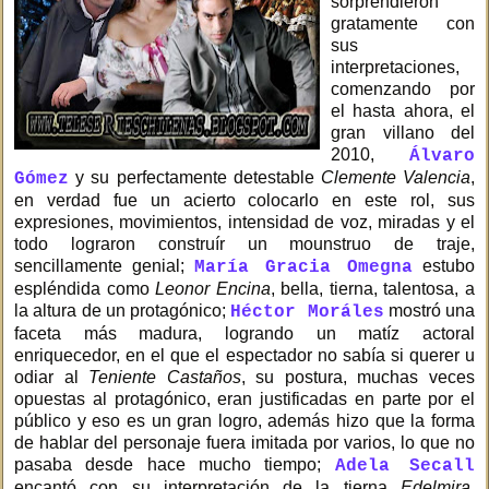
sorprendieron
gratamente con
sus
interpretaciones,
comenzando por
el hasta ahora, el
gran villano del
2010,
Álvaro
y su perfectamente detestable
Clemente Valencia
,
Gómez
en verdad fue un acierto colocarlo en este rol, sus
expresiones, movimientos, intensidad de voz, miradas y el
todo lograron construír un mounstruo de traje,
sencillamente genial;
estubo
María Gracia Omegna
espléndida como
Leonor Encina
, bella, tierna, talentosa, a
la altura de un protagónico;
mostró una
Héctor Moráles
faceta más madura, logrando un matíz actoral
enriquecedor, en el que el espectador no sabía si querer u
odiar al
Teniente Castaños
, su postura, muchas veces
opuestas al protagónico, eran justificadas en parte por el
público y eso es un gran logro, además hizo que la forma
de hablar del personaje fuera imitada por varios, lo que no
pasaba desde hace mucho tiempo;
Adela Secall
encantó con su interpretación de la tierna
Edelmira
,