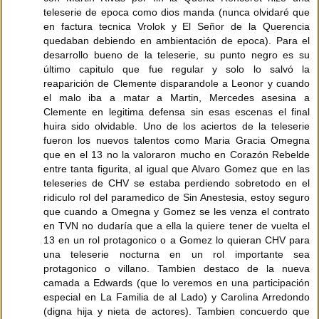
teleserie de epoca como dios manda (nunca olvidaré que
en factura tecnica Vrolok y El Señor de la Querencia
quedaban debiendo en ambientación de epoca). Para el
desarrollo bueno de la teleserie, su punto negro es su
último capitulo que fue regular y solo lo salvó la
reaparición de Clemente disparandole a Leonor y cuando
el malo iba a matar a Martin, Mercedes asesina a
Clemente en legitima defensa sin esas escenas el final
huira sido olvidable. Uno de los aciertos de la teleserie
fueron los nuevos talentos como Maria Gracia Omegna
que en el 13 no la valoraron mucho en Corazón Rebelde
entre tanta figurita, al igual que Alvaro Gomez que en las
teleseries de CHV se estaba perdiendo sobretodo en el
ridiculo rol del paramedico de Sin Anestesia, estoy seguro
que cuando a Omegna y Gomez se les venza el contrato
en TVN no dudaría que a ella la quiere tener de vuelta el
13 en un rol protagonico o a Gomez lo quieran CHV para
una teleserie nocturna en un rol importante sea
protagonico o villano. Tambien destaco de la nueva
camada a Edwards (que lo veremos en una participación
especial en La Familia de al Lado) y Carolina Arredondo
(digna hija y nieta de actores). Tambien concuerdo que