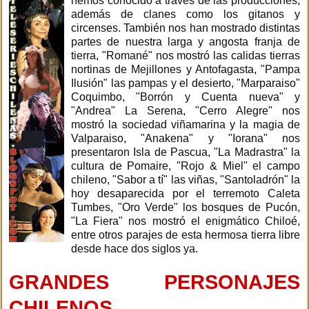
hemos conocido a través de las producciones,
además de clanes como los gitanos y
circenses. También nos han mostrado distintas
partes de nuestra larga y angosta franja de
tierra, "Romané" nos mostró las calidas tierras
nortinas de Mejillones y Antofagasta, "Pampa
Ilusión" las pampas y el desierto, "Marparaiso"
Coquimbo, "Borrón y Cuenta nueva" y
"Andrea" La Serena, "Cerro Alegre" nos
mostró la sociedad viñamarina y la magia de
Valparaiso, "Anakena" y "Iorana" nos
presentaron Isla de Pascua, "La Madrastra" la
cultura de Pomaire, "Rojo & Miel" el campo
chileno, "Sabor a tí" las viñas, "Santoladrón" la
hoy desaparecida por el terremoto Caleta
Tumbes, "Oro Verde" los bosques de Pucón,
"La Fiera" nos mostró el enigmático Chiloé,
entre otros parajes de esta hermosa tierra libre
desde hace dos siglos ya.
GRANDES PERSONAJES
CHILENOS