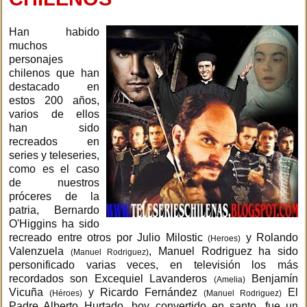
Han habido
muchos
personajes
chilenos que han
destacado en
estos 200 años,
varios de ellos
han sido
recreados en
series y teleseries,
como es el caso
de nuestros
próceres de la
patria, Bernardo
O'Higgins ha sido
recreado entre otros por Julio Milostic
y Rolando
(Heroes)
Valenzuela
, Manuel Rodriguez ha sido
(Manuel Rodriguez)
personificado varias veces, en televisión los más
recordados son Excequiel Lavanderos
Benjamín
(Amelia)
Vicuña
y Ricardo Fernández
El
(Héroes)
(Manuel Rodriguez)
Padre Alberto Hurtado, hoy convertido en santo, fue un