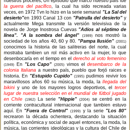
nuestros próceres, Un episodio que marcó nuestro país fue
la guerra del pacífico
, la cual ha sido recreada varias
veces, en 1972 Tvn lo hizo en la serie semanal
"La Sal del
desierto"
en 1993 Canal 13 con
"Patrulla del desierto"
y
actualmente Mega transmite la versión televisiva de la
novela de Jorge Inostrosa Cuevas
"Adios al séptimo de
línea". "A la sombra del ángel"
nos mostró la
(1989)
sociedad de los años 40, 60 y 80.
"Pampa Ilusión"
(2001)
conocimos la historia de las salitreras del norte, la cual
mostraba tambien un rol más activo en la mujer, lo que
desenbocaría en el tiempo en el
derecho al voto femenino
En
"Los Capo"
vimos el
desembarco de la
(1949)
(2005)
colonia Italiana
a nuestro país, pueblo que forjó raices e
historia. En
"Estupido Cupido"
pudimos revivir los
(1995)
maravillosos años 60 su música, la moda, la
llegada del
bikini
y uno de los mayores logros deportivos, el
tercer
lugar de nuestra selección en el mundial de fútbol jugado
en Chile
La serie
"Hippie"
se centró en la
(1962)
(2004)
corriente contracultural internacional que tambien estuvo
aquí. En
"Fuera de Control"
y la serie
"Los 80"
(1999)
recrearon la década ochentera, destacando la situación
política, económica y social de aquel entonces, la moda, la
música, las corrientes ideológicas y la cultura del Chile de