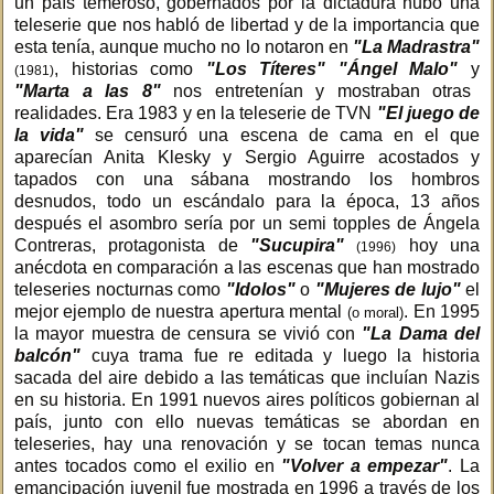
un país temeroso, gobernados por la dictadura hubo una
teleserie que nos habló de libertad y de la importancia que
esta tenía, aunque mucho no lo notaron en
"La Madrastra"
, historias como
"Los Títeres" "Ángel Malo"
y
(1981)
"Marta a las 8"
nos entretenían y mostraban otras
realidades. Era 1983 y en la teleserie de TVN
"El juego de
la vida"
se censuró una escena de cama en el que
aparecían Anita Klesky y Sergio Aguirre acostados y
tapados con una sábana mostrando los hombros
desnudos, todo un escándalo para la época, 13 años
después el asombro sería por un semi topples de Ángela
Contreras, protagonista de
"Sucupira"
hoy una
(1996)
anécdota en comparación a las escenas que han mostrado
teleseries nocturnas como
"Idolos"
o
"Mujeres de lujo"
el
mejor ejemplo de nuestra apertura mental
. En 1995
(o moral)
la mayor muestra de censura se vivió con
"La Dama del
balcón"
cuya trama fue re editada y luego la historia
sacada del aire debido a las temáticas que incluían Nazis
en su historia. En 1991 nuevos aires políticos gobiernan al
país, junto con ello nuevas temáticas se abordan en
teleseries, hay una renovación y se tocan temas nunca
antes tocados como el exilio en
"Volver a empezar"
. La
emancipación juvenil fue mostrada en 1996 a través de los