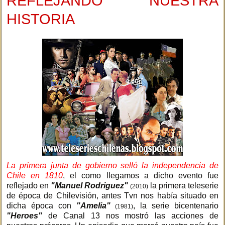
REFLEJANDO NUESTRA
HISTORIA
La primera junta de gobierno selló la independencia de
Chile en 1810
, el como llegamos a dicho evento fue
reflejado en
"Manuel Rodriguez"
la primera teleserie
(2010)
de época de Chilevisión, antes Tvn nos había situado en
dicha época con
"Amelia"
, la serie bicentenario
(1981)
"Heroes"
de Canal 13 nos mostró las acciones de