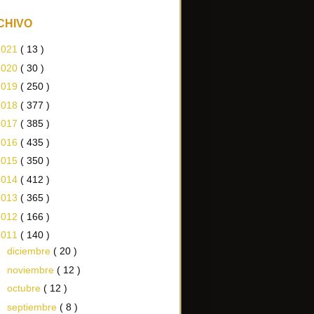
CHIVO
2021
( 13 )
2020
( 30 )
2019
( 250 )
2018
( 377 )
2017
( 385 )
2016
( 435 )
2015
( 350 )
2014
( 412 )
2013
( 365 )
2012
( 166 )
2011
( 140 )
►
diciembre
( 20 )
►
noviembre
( 12 )
►
octubre
( 12 )
►
septiembre
( 8 )