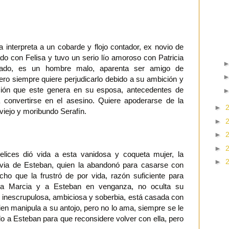
a interpreta a un cobarde y flojo contador, ex novio de
do con Felisa y tuvo un serio lío amoroso con Patricia
ado, es un hombre malo, aparenta ser amigo de
ero siempre quiere perjudicarlo debido a su ambición y
ción que este genera en su esposa, antecedentes de
 convertirse en el asesino. Quiere apoderarse de la
►
 viejo y moribundo Serafín.
►
►
►
telices dió vida a esta vanidosa y coqueta mujer, la
►
via de Esteban, quien la abandonó para casarse con
cho que la frustró de por vida, razón suficiente para
r a Marcia y a Esteban en venganza, no oculta su
 inescrupulosa, ambiciosa y soberbia, está casada con
ien manipula a su antojo, pero no lo ama, siempre se le
do a Esteban para que reconsidere volver con ella, pero