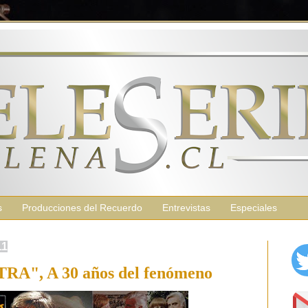
s
Producciones del Recuerdo
Entrevistas
Especiales
11
", A 30 años del fenómeno