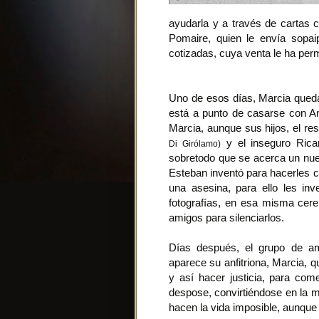
ayudarla y a través de cartas c
Pomaire, quien le envía sopai
cotizadas, cuya venta le ha per
Uno de esos días, Marcia queda 
está a punto de casarse con 
Marcia, aunque sus hijos, el r
y el inseguro Ric
Di Girólamo)
sobretodo que se acerca un nu
Esteban inventó para hacerles c
una asesina, para ello les in
fotografías, en esa misma cer
amigos para silenciarlos.
Días después, el grupo de ami
aparece su anfitriona, Marcia, q
y así hacer justicia, para co
despose, convirtiéndose en la m
hacen la vida imposible, aunque