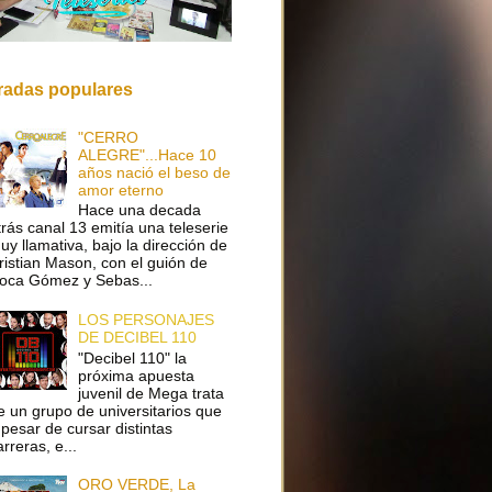
radas populares
"CERRO
ALEGRE"...Hace 10
años nació el beso de
amor eterno
Hace una decada
trás canal 13 emitía una teleserie
uy llamativa, bajo la dirección de
ristian Mason, con el guión de
oca Gómez y Sebas...
LOS PERSONAJES
DE DECIBEL 110
"Decibel 110" la
próxima apuesta
juvenil de Mega trata
e un grupo de universitarios que
 pesar de cursar distintas
arreras, e...
ORO VERDE, La