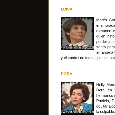
LUISA
Marés Gon
enamorada
romance co
quien instó
perder aut
sobra para
amargada y
y el control de todos quienes hab
DORA
Nelly Mer
Dora, en 
hermanos n
Patricia, 
ocultar alg
la culpable