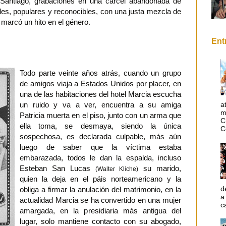
Santiago, grabaciones en una cárcel abandonada de
es, populares y reconocibles, con una justa mezcla de
 marcó un hito en el género.
Ent
Todo parte veinte años atrás, cuando un grupo
de amigos viaja a Estados Unidos por placer, en
una de las habitaciones del hotel Marcia escucha
un ruido y va a ver, encuentra a su amiga
a
m
Patricia muerta en el piso, junto con un arma que
C
ella toma, se desmaya, siendo la única
C
sospechosa, es declarada culpable, más aún
luego de saber que la víctima estaba
embarazada, todos le dan la espalda, incluso
Esteban San Lucas
su marido,
(Walter Kliche)
quien la deja en el páis norteamericano y la
d
obliga a firmar la anulación del matrimonio, en la
a
actualidad Marcia se ha convertido en una mujer
c
amargada, en la presidiaria más antigua del
lugar, solo mantiene contacto con su abogado,