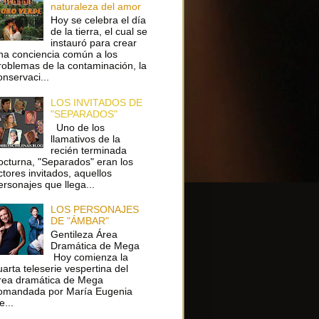
naturaleza del amor
Hoy se celebra el día
de la tierra, el cual se
instauró para crear
na conciencia común a los
roblemas de la contaminación, la
onservaci...
LOS INVITADOS DE
"SEPARADOS"
Uno de los
llamativos de la
recién terminada
octurna, "Separados" eran los
ctores invitados, aquellos
ersonajes que llega...
LOS PERSONAJES
DE "ÁMBAR"
Gentileza Área
Dramática de Mega
Hoy comienza la
uarta teleserie vespertina del
rea dramática de Mega
omandada por María Eugenia
e...