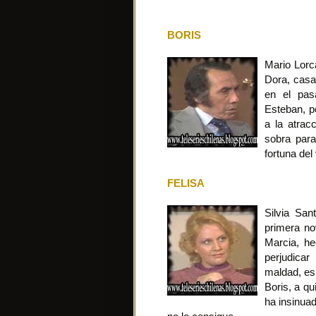
BORIS
Mario Lorc
Dora, casa
en el pas
Esteban, p
a la atrac
sobra para
fortuna del
FELISA
Silvia San
primera no
Marcia, he
perjudica
maldad, es
Boris, a qu
ha insinua