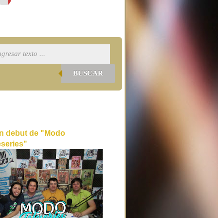
BUSCAR
n debut de "Modo
eseries"