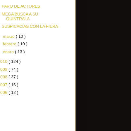
PARO DE ACTORES
MEGA BUSCA A SU
QUINTRALA
SUSPICACIAS CON LA FIERA
►
marzo
( 10 )
►
febrero
( 10 )
►
enero
( 13 )
2010
( 124 )
2009
( 74 )
2008
( 37 )
2007
( 16 )
2006
( 12 )