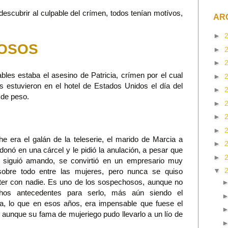
descubrir al culpable del crímen, todos tenían motívos,
AR
►
OSOS
►
►
bles estaba el asesino de Patricia, crímen por el cual
►
s estuvieron en el hotel de Estados Unidos el día del
►
 de peso.
►
►
►
che era el galán de la teleserie, el marido de Marcia a
►
donó en una cárcel y le pidió la anulación, a pesar que
►
a siguió amando, se convirtió en un empresario muy
▼
 sobre todo entre las mujeres, pero nunca se quiso
er con nadie. Es uno de los sospechosos, aunque no
hos antecedentes para serlo, más aún siendo el
ta, lo que en esos años, era impensable que fuese el
 aunque su fama de mujeriego pudo llevarlo a un lío de