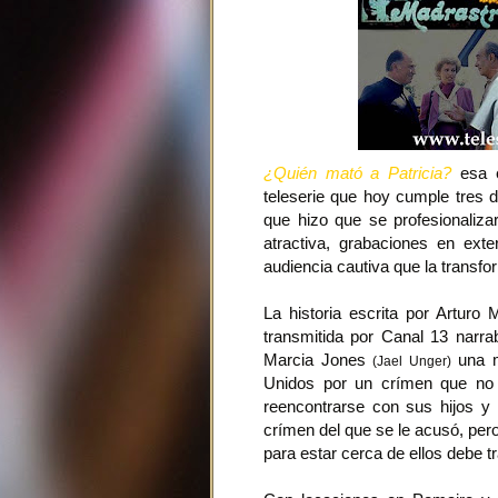
¿Quién mató a Patricia?
esa e
teleserie que hoy cumple tres d
que hizo que se profesionaliza
atractiva, grabaciones en exte
audiencia cautiva que la transf
La historia escrita por Arturo
transmitida por Canal 13 narrab
Marcia Jones
una m
(Jael Unger)
Unidos por un crímen que no c
reencontrarse con sus hijos y 
crímen del que se le acusó, pero
para estar cerca de ellos debe 