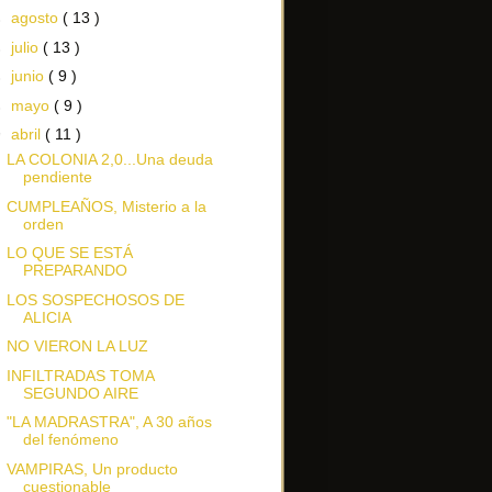
►
agosto
( 13 )
►
julio
( 13 )
►
junio
( 9 )
►
mayo
( 9 )
▼
abril
( 11 )
LA COLONIA 2,0...Una deuda
pendiente
CUMPLEAÑOS, Misterio a la
orden
LO QUE SE ESTÁ
PREPARANDO
LOS SOSPECHOSOS DE
ALICIA
NO VIERON LA LUZ
INFILTRADAS TOMA
SEGUNDO AIRE
"LA MADRASTRA", A 30 años
del fenómeno
VAMPIRAS, Un producto
cuestionable