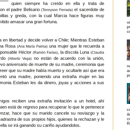
quien siempre ha creído en ella y trata de
on el padre Belisario
el sacerdote de
(Tennyson Ferrada)
pillas y greda, con la cual Marcia hace figuras muy
mitido amasar una gran fortuna.
u
p
c
en libertad y decide volver a Chile; Mientras Esteban
Ana Rosa
una mujer que le recuerda a
(Ana María Palma)
esponsable Héctor
, la díscola Luna
(Ramón Farías)
(Claudia
ardo
no están de acuerdo con la unión,
(Alberto Vega)
evo aniversario de muerte de su madre, ceremonia que
n
reer que su madre había muerto y ocultarle así que era
a
p
ventó una madre, poniendo una extraña mujer en las
emonia Esteban les da dinero, joyas y acciones a sus
gos reciben una extraña invitación a un hotel, ahí
uien está de regreso para recuperar lo que le pertenece
c
menzar, hace que su marido cancele su noviazgo y la
á
c
adrastra de sus propios hijos, quienes la rechazan y le
R
 ella se irá ganando su cariño ayudandolos.