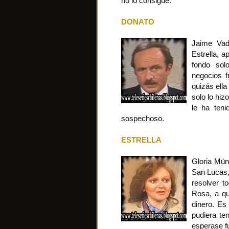
no lo consigue.
DONATO
Jaime Vad
Estrella, 
fondo sol
negocios f
quizás ella
solo lo hiz
le ha ten
sospechoso.
ESTRELLA
Gloria Mün
San Lucas,
resolver t
Rosa, a qu
dinero. Es
pudiera te
esperase fu