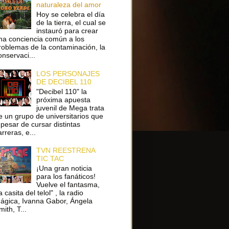
naturaleza del amor
Hoy se celebra el día
de la tierra, el cual se
instauró para crear
na conciencia común a los
roblemas de la contaminación, la
onservaci...
LOS PERSONAJES
DE DECIBEL 110
"Decibel 110" la
próxima apuesta
juvenil de Mega trata
e un grupo de universitarios que
 pesar de cursar distintas
arreras, e...
TVN REESTRENA
TIC TAC
¡Una gran noticia
para los fanáticos!
Vuelve el fantasma,
a casita del telol" , la radio
ágica, Ivanna Gabor, Ángela
ith, T...