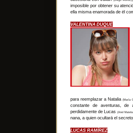
(Diego Muñoz)
imposible por obtener su atenci
ella misma enamorada de él co
VALENTINA DUQUE
para reemplazar a Natalia
(María 
constante de aventuras, de a
perdidamente de Lucas
(Ariel Matelu
nana, a quien ocultará el secret
LUCAS RAMÍREZ