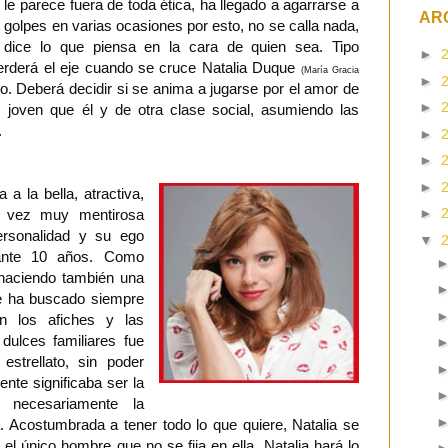
le parece fuera de toda ética, ha llegado a agarrarse a
AR
golpes en varias ocasiones por esto, no se calla nada,
dice lo que piensa en la cara de quien sea. Tipo
►
. Perderá el eje cuando se cruce Natalia Duque
(María Gracia
►
o. Deberá decidir si se anima a jugarse por el amor de
►
joven que él y de otra clase social, asumiendo las
n.
►
►
►
a la bella, atractiva,
►
la vez muy mentirosa
ersonalidad y su ego
▼
rante 10 años. Como
 haciendo también una
e ha buscado siempre
n los afiches y las
 dulces familiares fue
estrellato, sin poder
nte significaba ser la
 necesariamente la
a. Acostumbrada a tener todo lo que quiere, Natalia se
, el único hombre que no se fija en ella. Natalia hará lo