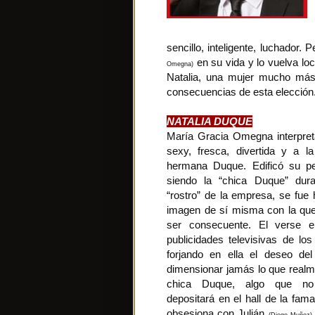
sencillo, inteligente, luchador
en su vida y lo vuelva loc
Omegna)
Natalia, una mujer mucho más 
consecuencias de esta elecció
NATALIA DUQUE
María Gracia Omegna interpreta 
sexy, fresca, divertida y a 
hermana Duque. Edificó su p
siendo la “chica Duque” du
“rostro” de la empresa, se fue
imagen de sí misma con la qu
ser consecuente. El verse e
publicidades televisivas de los
forjando en ella el deseo del 
dimensionar jamás lo que realme
chica Duque, algo que no
depositará en el hall de la fam
obsesiona con Julián