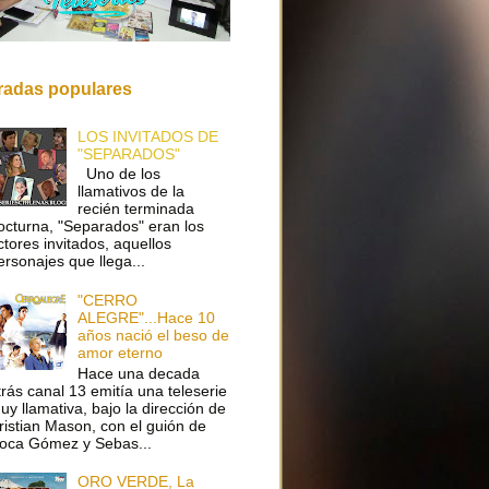
radas populares
LOS INVITADOS DE
"SEPARADOS"
Uno de los
llamativos de la
recién terminada
octurna, "Separados" eran los
ctores invitados, aquellos
ersonajes que llega...
"CERRO
ALEGRE"...Hace 10
años nació el beso de
amor eterno
Hace una decada
trás canal 13 emitía una teleserie
uy llamativa, bajo la dirección de
ristian Mason, con el guión de
oca Gómez y Sebas...
ORO VERDE, La