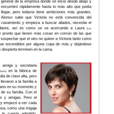
general de la empresa donde se inició desde abajo y
encumbró rápidamente hasta lo más alto que podía
llegar, pero todavía tiene ambiciones más grandes.
Alonso sabe que Victoria no está convencida del
casamiento y empieza a buscar aliados, necesita el
liares, así es como se va acercando a Laura
(Luz
 pronto que tienen más cosas en común de las que
ospechar que el otro no quiere a Victoria tanto como
ue encendidos por alguna copa de más y dejándose
les despierta terminen en la cama.
a amiga y secretaria
en la fábrica de
Swett)
lia de clase alta, pero
levaron a la familia a
a mano en su momento y
 de su familia. Con el
es y amigas. Pero el
 y empezó a ver cada
ensa, como una migaja
le cuesta admitirlo,