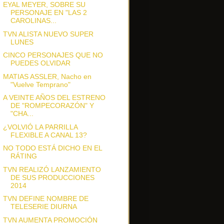
EYAL MEYER, SOBRE SU
PERSONAJE EN "LAS 2
CAROLINAS...
TVN ALISTA NUEVO SUPER
LUNES
CINCO PERSONAJES QUE NO
PUEDES OLVIDAR
MATIAS ASSLER, Nacho en
"Vuelve Temprano"
A VEINTE AÑOS DEL ESTRENO
DE "ROMPECORAZÓN" Y
"CHA...
¿VOLVIÓ LA PARRILLA
FLEXIBLE A CANAL 13?
NO TODO ESTÁ DICHO EN EL
RÁTING
TVN REALIZÓ LANZAMIENTO
DE SUS PRODUCCIONES
2014
TVN DEFINE NOMBRE DE
TELESERIE DIURNA
TVN AUMENTA PROMOCIÓN