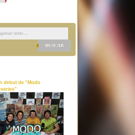
BUSCAR
n debut de "Modo
eseries"