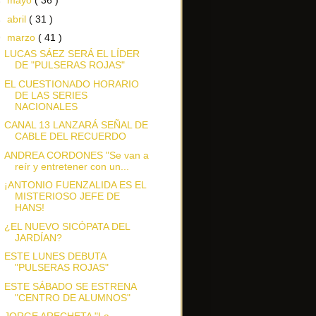
►
mayo
( 36 )
►
abril
( 31 )
▼
marzo
( 41 )
LUCAS SÁEZ SERÁ EL LÍDER
DE "PULSERAS ROJAS"
EL CUESTIONADO HORARIO
DE LAS SERIES
NACIONALES
CANAL 13 LANZARÁ SEÑAL DE
CABLE DEL RECUERDO
ANDREA CORDONES "Se van a
reír y entretener con un...
¡ANTONIO FUENZALIDA ES EL
MISTERIOSO JEFE DE
HANS!
¿EL NUEVO SICÓPATA DEL
JARDÍAN?
ESTE LUNES DEBUTA
"PULSERAS ROJAS"
ESTE SÁBADO SE ESTRENA
"CENTRO DE ALUMNOS"