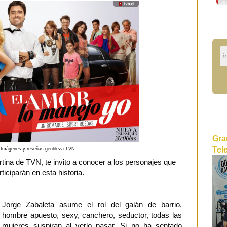
Gra
Tel
Imágenes y reseñas gentileza TVN
ina de TVN, te invito a conocer a los personajes que
rticiparán en esta historia.
Jorge Zabaleta asume el rol del galán de barrio,
hombre apuesto, sexy, canchero, seductor, todas las
mujeres suspiran al verlo pasar. Si no ha sentado