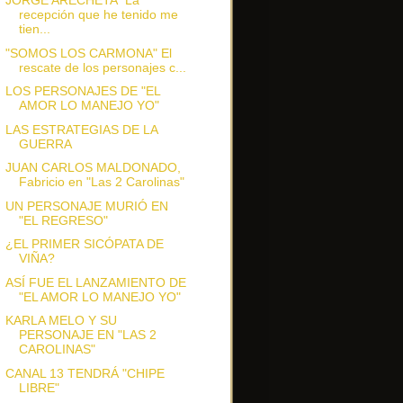
JORGE ARECHETA "La
recepción que he tenido me
tien...
"SOMOS LOS CARMONA" El
rescate de los personajes c...
LOS PERSONAJES DE "EL
AMOR LO MANEJO YO"
LAS ESTRATEGIAS DE LA
GUERRA
JUAN CARLOS MALDONADO,
Fabricio en "Las 2 Carolinas"
UN PERSONAJE MURIÓ EN
"EL REGRESO"
¿EL PRIMER SICÓPATA DE
VIÑA?
ASÍ FUE EL LANZAMIENTO DE
"EL AMOR LO MANEJO YO"
KARLA MELO Y SU
PERSONAJE EN "LAS 2
CAROLINAS"
CANAL 13 TENDRÁ "CHIPE
LIBRE"