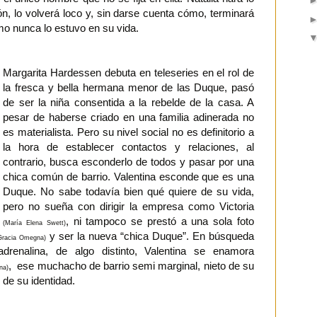
ón, lo volverá loco y, sin darse cuenta cómo, terminará
mo nunca lo estuvo en su vida.
Margarita Hardessen debuta en teleseries en el rol de
la fresca y bella hermana menor de las Duque, pasó
de ser la niña consentida a la rebelde de la casa. A
pesar de haberse criado en una familia adinerada no
es materialista. Pero su nivel social no es definitorio a
la hora de establecer contactos y relaciones, al
contrario, busca esconderlo de todos y pasar por una
chica común de barrio. Valentina esconde que es una
Duque. No sabe todavía bien qué quiere de su vida,
pero no sueña con dirigir la empresa como Victoria
, ni tampoco se prestó a una sola foto
(María Elena Swett)
y ser la nueva “chica Duque”. En búsqueda
Gracia Omegna)
drenalina, de algo distinto, Valentina se enamora
, ese muchacho de barrio semi marginal, nieto de su
na)
o de su identidad.