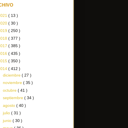
CHIVO
2021
( 13 )
2020
( 30 )
2019
( 250 )
2018
( 377 )
2017
( 385 )
2016
( 435 )
2015
( 350 )
2014
( 412 )
►
diciembre
( 27 )
►
noviembre
( 35 )
►
octubre
( 41 )
►
septiembre
( 34 )
►
agosto
( 40 )
►
julio
( 31 )
►
junio
( 30 )