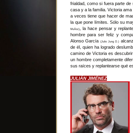
frialdad, como si fuera parte de 
casa y a la familia. Victoria am
a veces tiene que hacer de mad
la que pone límites. Sólo su m
, la hace pensar y replant
Muñoz)
hombre para ser feliz y compar
Alonso García
alcanzó
(Julio Jung D.)
de él, quien ha logrado deslumb
camino de Victoria es descubr
un hombre completamente difere
sus raíces y replantearse qué es
JULIÁN JIMÉNEZ