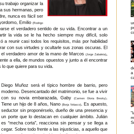
su trabajo organizar la
a a sus hermanas, pero
re, nunca es fácil ser
ayordomo, Emilio
u
(Rodrigo
p
earse el verdadero sentido de su vida. Encontrar a un
c
tir la vida se le ha hecho siempre muy difícil, solo
 a reunir casi todos los requisitos, más por habilidad
rar con sus virtudes y ocultarle sus zonas oscuras. El
ir el verdadero amor de la mano de Marcos
,
(Jorge Zabaleta)
nte a ella, de mundos opuestos y junto a él encontrar
 lo que quiere para su vida.
d
a
c
Diego Muñoz será el típico hombre de barrio, pero
moderno. Desencantado del matrimonio, se fue a vivir
con su novia embarazada, Gaby
.
(Carmen Gloria Bresky)
Tiene un hijo de 8 años, Nano
. Es apuesto,
(Borja Velasco)
seductor sin proponérselo, dueño de una presencia y
"l
un porte que lo destacan en cualquier ámbito. Julián
m
Sm
es “mecha corta”, reacciona sin pensar y se llega a
cegar. Sobre todo frente a las injusticias, a aquello que