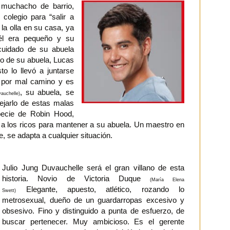
n muchacho de barrio,
 colegio para “salir a
 la olla en su casa, ya
él era pequeño y su
cuidado de su abuela
jo de su abuela, Lucas
o lo llevó a juntarse
n por mal camino y es
, su abuela, se
auchelle)
lejarlo de estas malas
ecie de Robin Hood,
 a los ricos para mantener a su abuela. Un maestro en
je, se adapta a cualquier situación.
Julio Jung Duvauchelle será el gran villano de esta
historia. Novio de Victoria Duque
(María Elena
Elegante, apuesto, atlético, rozando lo
Swett)
metrosexual, dueño de un guardarropas excesivo y
obsesivo. Fino y distinguido a punta de esfuerzo, de
buscar pertenecer. Muy ambicioso. Es el gerente