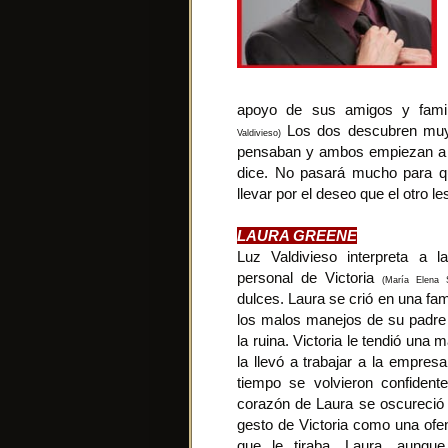
apoyo de sus amigos y fami
Los dos descubren muy
Valdivieso)
pensaban y ambos empiezan a s
dice. No pasará mucho para q
llevar por el deseo que el otro 
LAURA GREENE
Luz Valdivieso interpreta a l
personal de Victoria
(María Elena 
dulces. Laura se crió en una fami
los malos manejos de su padre l
la ruina. Victoria le tendió un
la llevó a trabajar a la empresa
tiempo se volvieron confident
corazón de Laura se oscureció
gesto de Victoria como una of
que le tiraba. Laura, aunque 