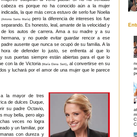
cabeza es porque no ha conocido aún a la mujer
indicada, la que más cerca estuvo de serlo fue Noelia
pero la diferencia de intereses los fue
(Antonia Santa María)
Ent
separando. Es honesto, leal, amante de la velocidad y
de los autos de carrera. Ama a su madre y a su
hermana, y no puede evitar guardar rencor a ese
padre ausente que nunca se ocupó de su familia. A la
hora de defender lo justo, se enfrenta al que lo
 y sus puertas siempre están abiertas para el que lo
n
e con la de Victoria
, al convertirse en su
(María Elena Swtt)
a
odos y luchará por el amor de una mujer que le parece
p
a a la mayor de tres
rica de dulces Duque,
rir su padre Octavio,
a
m
s muy bella, pero algo
C
uchas veces no logra
C
eado y un familiar, por
ermanas con dureza y