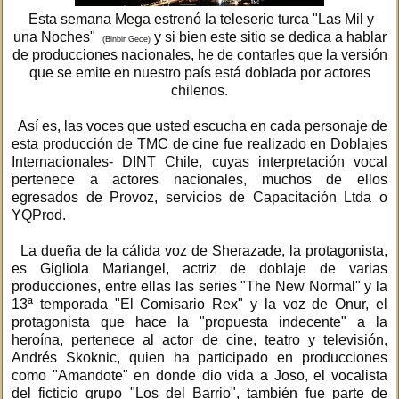
Esta semana Mega estrenó la teleserie turca "Las Mil y
una Noches"
y si bien este sitio se dedica a hablar
(Binbir Gece)
de producciones nacionales, he de contarles que la versión
que se emite en nuestro país está doblada por actores
chilenos.
Así es, las voces que usted escucha en cada personaje de
esta producción de TMC de cine fue realizado en Doblajes
Internacionales- DINT Chile, cuyas interpretación vocal
pertenece a actores nacionales, muchos de ellos
egresados de Provoz, servicios de Capacitación Ltda o
YQProd.
La dueña de la cálida voz de Sherazade, la protagonista,
es Gigliola Mariangel, actriz de doblaje de varias
producciones, entre ellas las series "The New Normal" y la
13ª temporada "El Comisario Rex" y la voz de Onur, el
protagonista que hace la "propuesta indecente" a la
heroína, pertenece al actor de cine, teatro y televisión,
Andrés Skoknic, quien ha participado en producciones
como "Amandote" en donde dio vida a Joso, el vocalista
del ficticio grupo "Los del Barrio", también fue parte de