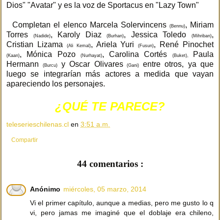
Dios" "Avatar" y es la voz de Sportacus en "Lazy Town"
Completan el elenco Marcela Solervincens
, Miriam
(Bennu)
Torres
, Karoly Diaz
, Jessica Toledo
,
(Nadide)
(Burhan)
(Mihriban)
Cristian Lizama
, Ariela Yuri
, René Pinochet
(Ali Kemal)
(Fusun)
, Mónica Pozo
, Carolina Cortés
Paula
(Kaan)
(Nurhayat)
(Buket),
Hermann
y Oscar Olivares
entre otros, ya que
(Burcu)
(Gani)
luego se integrarían más actores a medida que vayan
apareciendo los personajes.
¿QUÉ TE PARECE?
teleserieschilenas.cl
en
3:51 a.m.
Compartir
44 comentarios :
Anónimo
miércoles, 05 marzo, 2014
Vi el primer capítulo, aunque a medias, pero me gusto lo q
vi, pero jamas me imaginé que el doblaje era chileno,