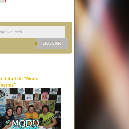
BUSCAR
n debut de "Modo
eseries"