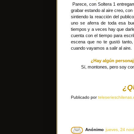
Parece, con Soltera 1 entrega
grabar estando al aire creo, co
sintiendo la reacción del publi
uno se aferra de toda esa bu
tiempos y a veces hay que dar
cuenta con el tiempo para escrib
escena que no te gustó tanto,
cuando vayamos a salir al aire.
¿Hay algún personaje
Sí, montones, pero soy como
¿Q
Publicado por
teleserieschilenas.
Anónimo
jueves, 24 nov