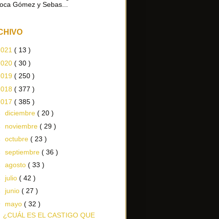
oca Gómez y Sebas...
CHIVO
2021
( 13 )
2020
( 30 )
2019
( 250 )
2018
( 377 )
2017
( 385 )
►
diciembre
( 20 )
►
noviembre
( 29 )
►
octubre
( 23 )
►
septiembre
( 36 )
►
agosto
( 33 )
►
julio
( 42 )
►
junio
( 27 )
▼
mayo
( 32 )
¿CUÁL ES EL CASTIGO QUE