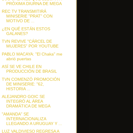
PRÓXIMA DIURNA DE MEGA
REC TV TRANSMITIRÁ
MINISERIE "PRAT" CON
MOTIVO DE ...
¿EN QUÉ ESTÁN ESTOS
GALANES?
TVN REVIVE "CÁRCEL DE
MUJERES" POR YOUTUBE
PABLO MACAYA: "El Chaka" me
abrió puertas
ASÍ SE VE CHILE EN
PRODUCCIÓN DE BRASIL
TVN COMENZÓ PROMOCIÓN
DE MINISERIE: "62,
HISTORIA ...
ALEJANDRO GOIC SE
INTEGRÓ AL ÁREA
DRAMÁTICA DE MEGA
"AMANDA" SE
INTERNACIONALIZA
LLEGANDO A URUGUAY Y ...
LUZ VALDIVIESO REGRESA A