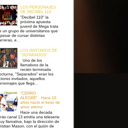
LOS PERSONAJES
DE DECIBEL 110
"Decibel 110" la
próxima apuesta
juvenil de Mega trata
e un grupo de universitarios que
 pesar de cursar distintas
arreras, e...
LOS INVITADOS DE
"SEPARADOS"
Uno de los
llamativos de la
recién terminada
octurna, "Separados" eran los
ctores invitados, aquellos
ersonajes que llega...
"CERRO
ALEGRE"...Hace 10
años nació el beso de
amor eterno
Hace una decada
trás canal 13 emitía una teleserie
uy llamativa, bajo la dirección de
ristian Mason, con el guión de