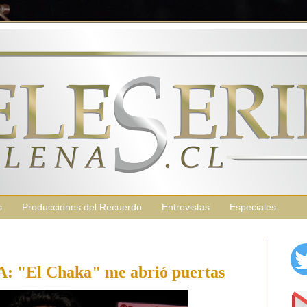
s
Producciones del Recuerdo
Entrevistas
Especiales
"El Chaka" me abrió puertas