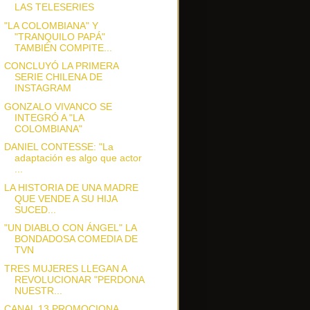
LAS TELESERIES
"LA COLOMBIANA" Y
"TRANQUILO PAPÁ"
TAMBIÉN COMPITE...
CONCLUYÓ LA PRIMERA
SERIE CHILENA DE
INSTAGRAM
GONZALO VIVANCO SE
INTEGRÓ A "LA
COLOMBIANA"
DANIEL CONTESSE: "La
adaptación es algo que actor
...
LA HISTORIA DE UNA MADRE
QUE VENDE A SU HIJA
SUCED...
"UN DIABLO CON ÁNGEL" LA
BONDADOSA COMEDIA DE
TVN
TRES MUJERES LLEGAN A
REVOLUCIONAR "PERDONA
NUESTR...
CANAL 13 PROMOCIONA