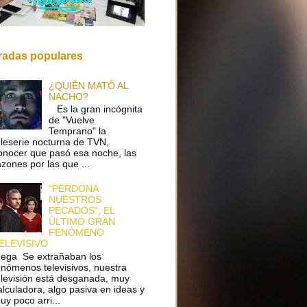
radas populares
¿QUIÉN MATÓ AL
NACHO?
Es la gran incógnita
de "Vuelve
Temprano" la
eleserie nocturna de TVN,
onocer que pasó esa noche, las
azones por las que ...
"PERDONA
NUESTROS
PECADOS", EL
ÚLTIMO GRAN
FENÓMENO
ELEVISIVO
ega Se extrañaban los
enómenos televisivos, nuestra
elevisión está desganada, muy
alculadora, algo pasiva en ideas y
uy poco arri...