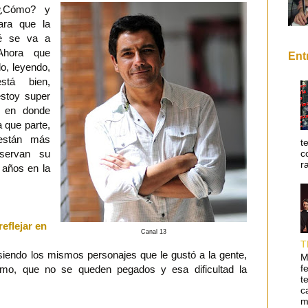
 ¿Cómo? y
ra que la
ué se va a
 Ahora que
Ent
o, leyendo,
stá bien,
stoy super
, en donde
a que parte,
 están más
t
c
servan su
r
 años en la
eflejar en
Canal 13
T
siendo los mismos personajes que le gustó a la gente,
M
f
mo, que no se queden pegados y esa dificultad la
t
c
m