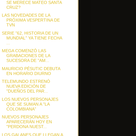
SE MERECE MATEO SANTA
CRUZ?
LAS NOVEDADES DE LA
PRÓXIMA VESPERTINA DE
TVN
SERIE "62, HISTORIA DE UN
MUNDIAL" YA TIENE FECHA
...
MEGA COMENZÓ LAS
GRABACIONES DE LA
SUCESORA DE "AM...
MAURICIO PÉSUTIC DEBUTA
EN HORARIO DIURNO
TELEMUNDO ESTRENÓ
NUEVA EDICIÓN DE
"DUEÑOS DEL PAR...
LOS NUEVOS PERSONAJES
QUE SE SUMAN A "LA
COLOMBIANA"
NUEVOS PERSONAJES
APARECERÁN HOY EN
"PERDONA NUEST...
LOS GALANES QUE LLEGAN A