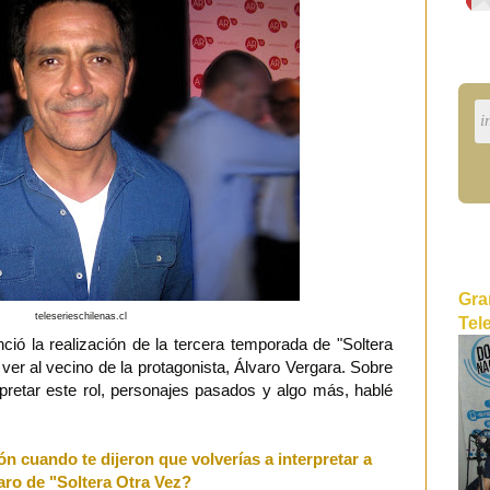
Gra
teleserieschilenas.cl
Tel
ó la realización de la tercera temporada de "Soltera
ver al vecino de la protagonista, Álvaro Vergara. Sobre
rpretar este rol, personajes pasados y algo más, hablé
ón cuando te dijeron que volverías a interpretar a
aro de "Soltera Otra Vez?