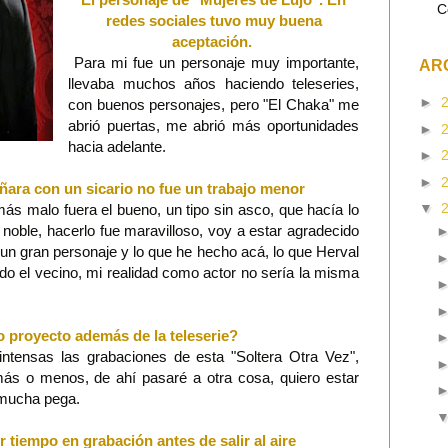
C
redes sociales tuvo muy buena
aceptación.
Para mi fue un personaje muy importante,
AR
llevaba muchos años haciendo teleseries,
►
con buenos personajes, pero "El Chaka" me
abrió puertas, me abrió más oportunidades
►
hacia adelante.
►
►
ñara con un sicario no fue un trabajo menor
▼
ás malo fuera el bueno, un tipo sin asco, que hacía lo
 noble, hacerlo fue maravilloso, voy a estar agradecido
un gran personaje y lo que he hecho acá, lo que Herval
o el vecino, mi realidad como actor no sería la misma
o proyecto además de la teleserie?
intensas las grabaciones de esta "Soltera Otra Vez",
ás o menos, de ahí pasaré a otra cosa, quiero estar
 mucha pega.
r tiempo en grabación antes de salir al aire