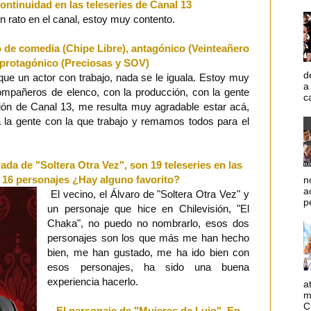
ontinuidad en las teleseries de Canal 13
n rato en el canal, estoy muy contento.
o de comedia (Chipe Libre), antagónico (Veinteañero
, protagónico (Preciosas y SOV)
d
ue un actor con trabajo, nada se le iguala. Estoy muy
a
ompañeros de elenco, con la producción, con la gente
c
ción de Canal 13, me resulta muy agradable estar acá,
a la gente con la que trabajo y remamos todos para el
a de "Soltera Otra Vez", son 19 teleseries en las
 16 personajes ¿Hay alguno favorito?
n
a
El vecino, el Álvaro de "Soltera Otra Vez" y
p
un personaje que hice en Chilevisión, "El
Chaka", no puedo no nombrarlo, esos dos
personajes son los que más me han hecho
bien, me han gustado, me ha ido bien con
esos personajes, ha sido una buena
experiencia hacerlo.
a
m
C
El personaje de "Mujeres de Lujo". En