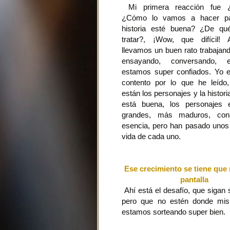
Mi primera reacción fue
¿Cómo lo vamos a hacer pa
historia esté buena? ¿De q
tratar?, ¡Wow, que difícil!
llevamos un buen rato trabajand
ensayando, conversando, e
estamos super confiados. Yo e
contento por lo que he leído
están los personajes y la histori
está buena, los personajes
grandes, más maduros, con
esencia, pero han pasado unos
vida de cada uno.
Ese crecimiento se tiene que r
pantalla
Ahí está el desafío, que sigan 
pero que no estén donde mis
estamos sorteando super bien.