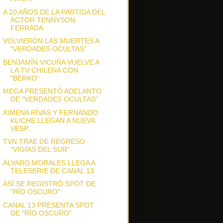
A 20 AÑOS DE LA PARTIDA DEL
ACTOR TENNYSON
FERRADA
VOLVIERON LAS MUERTES A
"VERDADES OCULTAS"
BENJAMÍN VICUÑA VUELVE A
LA TV CHILENA CON
"BERKO"
MEGA PRESENTÓ ADELANTO
DE "VERDADES OCULTAS"
XIMENA RÍVAS Y FERNANDO
KLICHE LLEGAN A NUEVA
VESP...
TVN TRAE DE REGRESO
"VIGÍAS DEL SUR"
ÁLVARO MORALES LLEGA A
TELESERIE DE CANAL 13
ASÍ SE REGISTRÓ SPOT DE
"RÍO OSCURO"
CANAL 13 PRESENTA SPOT
DE "RÍO OSCURO"