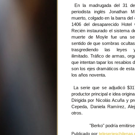
En la madrugada del 31 de
periodista inglés Jonathan 
muerto, colgado en la barra del 
1406 del desaparecido Hotel 
Recién instaurado el sistema d
muerte de Moyle fue una señ
sentido de que sombras ocultas
trasgrediendo las leye
ilimitado. Tráfico de armas, o
que intentan tapar los resabios 
son los ejes dramáticos de esta
los años noventa.
La serie que se adjudicó $31
productor principal e idea origin
Dirigida por Nicolás Acuña y p
Cepeda, Daniela Ramírez, Ale
otros.
"Berko" podría emitirs
Publicado por
teleserieschilenas.