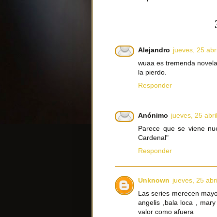
Alejandro
jueves, 25 abr
wuaa es tremenda novela 
la pierdo.
Responder
Anónimo
jueves, 25 abri
Parece que se viene nuev
Cardenal"
Responder
Unknown
jueves, 25 abr
Las series merecen mayor
angelis ,bala loca , mar
valor como afuera