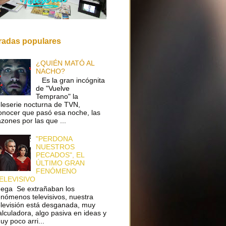
radas populares
¿QUIÉN MATÓ AL
NACHO?
Es la gran incógnita
de "Vuelve
Temprano" la
eleserie nocturna de TVN,
onocer que pasó esa noche, las
azones por las que ...
"PERDONA
NUESTROS
PECADOS", EL
ÚLTIMO GRAN
FENÓMENO
ELEVISIVO
ega Se extrañaban los
enómenos televisivos, nuestra
elevisión está desganada, muy
alculadora, algo pasiva en ideas y
uy poco arri...