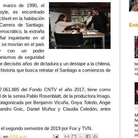
 marzo de 1990, el
Moyle, es encontrado
clóset en la habitación
Carrera de Santiago.
Ent
emocrático, la extraña
al inquietante en el
 se movían en el país
s y con un poder
rganismos de seguridad
de dieciséis años de dictadura y un destape a la chilena,
t
c
 historia que busca retratar el Santiago a comienzos de
r
7.061.885 del Fondo CNTV el año 2017, tiene como
al de la seriea Pablo Rosenblatt, de la productora Imago.
rotagonizada por Benjamín Vicuña, Goya Toledo, Angie
jandro Goic, Daniel Muñoz y Claudia Celedón, entre
T
M
f
t
e el segundo semestre de 2019 por Fox y TVN.
c
m
cl
en
9:58 a.m.