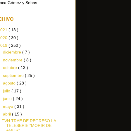
oca Gómez y Sebas...
CHIVO
2021
( 13 )
2020
( 30 )
2019
( 250 )
►
diciembre
( 7 )
►
noviembre
( 8 )
►
octubre
( 13 )
►
septiembre
( 25 )
►
agosto
( 28 )
►
julio
( 17 )
►
junio
( 24 )
►
mayo
( 31 )
▼
abril
( 15 )
TVN TRAE DE REGRESO LA
TELESERIE "MORIR DE
AMOR"