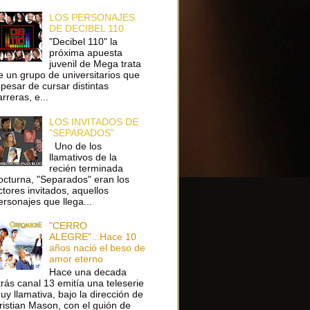
LOS PERSONAJES
DE DECIBEL 110
"Decibel 110" la
próxima apuesta
juvenil de Mega trata
e un grupo de universitarios que
 pesar de cursar distintas
arreras, e...
LOS INVITADOS DE
"SEPARADOS"
Uno de los
llamativos de la
recién terminada
octurna, "Separados" eran los
ctores invitados, aquellos
ersonajes que llega...
"CERRO
ALEGRE"...Hace 10
años nació el beso de
amor eterno
Hace una decada
trás canal 13 emitía una teleserie
uy llamativa, bajo la dirección de
ristian Mason, con el guión de