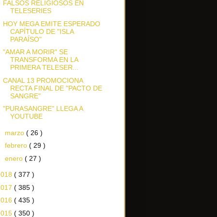
FALSOS RELIGIOSOS EN
TELESERIES
HOY MEGA EMITE ESPERADO
CAPÍTULO DE "ISLA
PARAÍSO"
"AMAR A MORIR" SE
TRANSFORMA EN LA
PRIMERA TELESER...
CANAL 13 PROMOCIONA
RECTA FINAL DE "PACTO DE
SANGRE"
"PURASANGRE" LLEGA A
YOUTUBE
►
marzo
( 26 )
►
febrero
( 29 )
►
enero
( 27 )
2018
( 377 )
2017
( 385 )
2016
( 435 )
2015
( 350 )