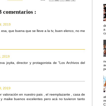
3 comentarios :
il, 2019
d
a
esa, que buena que se lleve a la tv, buen elenco, no me
c
l, 2019
n
a joyita, director y protagonista de "Los Archivos del
a
p
il, 2019
 valoración en nuestro pais , el reemplazante , casa de
a
y y maike buenos excelentes pero acá no tuvieron tanto
m
C