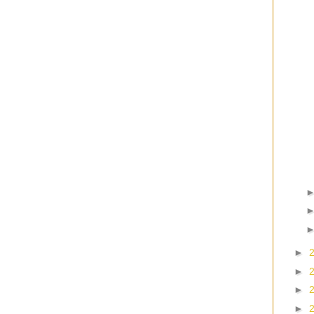
►
►
►
►