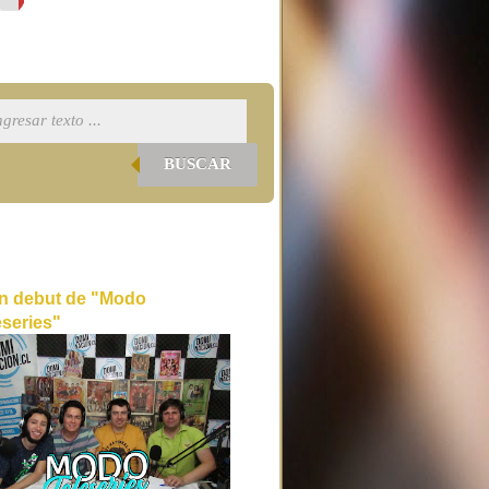
BUSCAR
n debut de "Modo
eseries"