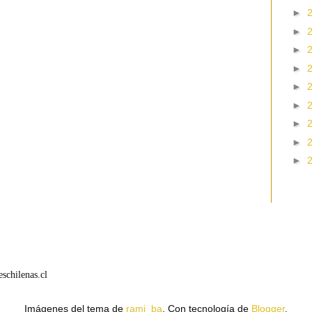
►
►
►
►
►
►
►
►
►
schilenas.cl
Imágenes del tema de
rami_ba
. Con tecnología de
Blogger
.