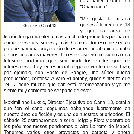
tras haber estado en
“Champaña”.
“Me gusta la mirada
que está teniendo el 13
Gentileza Canal 13
y que su área de
ficción tenga una oferta más amplia de productos por hacer,
como teleseries, series y más. Como actor eso me sedujo
porque hay una proyección de estar en un abanico amplio
de posibilidades mayores. En este caso, yo me sumo a una
teleserie nocturna, que son productos en los que me
interesa estar hoy, en especial luego de ver lo que se hizo,
por ejemplo, con Pacto de Sangre, una súper buena
producción”, confiesa Álvaro Rudolphy, quien sintetiza que
“el 13 tiene mucho que dar, está recomenzando y yo me
siento muy contento de ser parte de esto”.
Maximiliano Luksic, Director Ejecutivo de Canal 13, detalla
que “en el canal seguimos trabajando fuertemente en
nuestra área de ficción y es una de nuestras prioridades. El
sábado 25 estrenaremos la serie Helga y Flora y dentro de
los próximos meses pondremos al aire La torre de Mabel.
Tenemos varios otros proyectos en carpeta y ahora