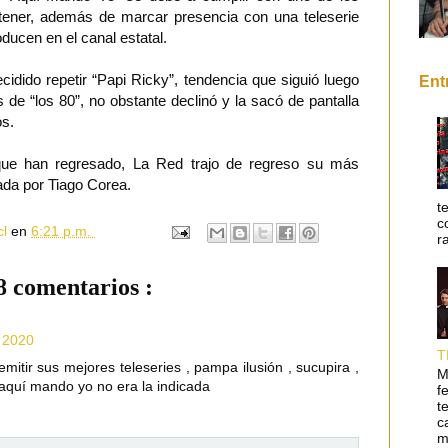
retener, además de marcar presencia con una teleserie
oducen en el canal estatal.
idido repetir “Papi Ricky”, tendencia que siguió luego
Ent
 de “los 80”, no obstante declinó y la sacó de pantalla
os.
ue han regresado, La Red trajo de regreso su más
zada por Tiago Corea.
t
c
cl
en
6:21 p.m.
r
8 comentarios :
, 2020
T
mitir sus mejores teleseries , pampa ilusión , sucupira ,
M
, aquí mando yo no era la indicada
f
t
c
m