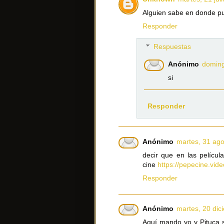
Alguien sabe en donde pue
Responder
Respuestas
Anónimo
doming
si
Responder
Anónimo
martes, 31 ago
decir que en las películ
cine
https://pepecine.vid
Responder
Anónimo
martes, 20 dic
Aquí mando yo y Pituca 