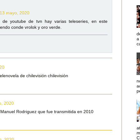
 13 mayo, 2020
a de youtube de tvn hay varias teleseries, en este
endo conde vrolok y oro verde.
d
a
c
020
telenovela de chilevisión chilevisión
n
a
p
o, 2020
r Manuel Rodriguez que fue transmitida en 2010
a
m
C
io, 2020