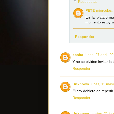
Respuestas
PETE
miércoles,
En la plataform
momento estoy vi
Responder
cosita
lunes, 27 abril, 2
Y no se olviden invitar la 
Responder
Unknown
lunes, 11 may
El chv debiera de reperti
Responder
Unknown
martes, 21 jul