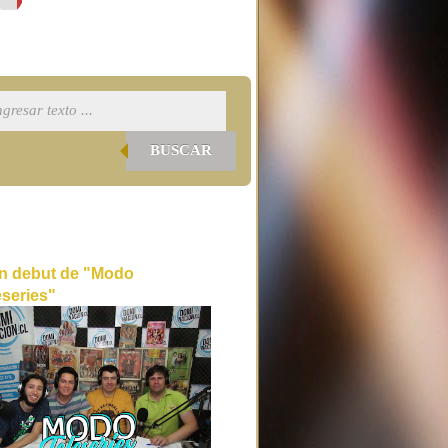
BUSCAR
n debut de "Modo
eseries"