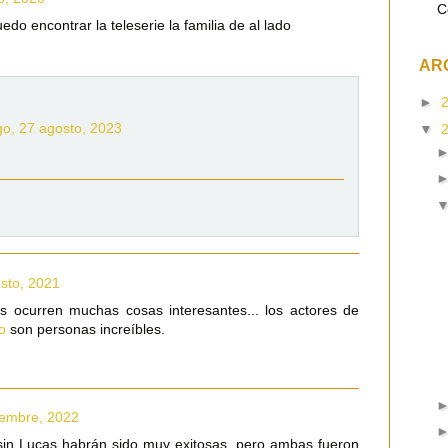
C
do encontrar la teleserie la familia de al lado
AR
►
o, 27 agosto, 2023
▼
sto, 2021
as ocurren muchas cosas interesantes... los actores de
eo
son personas increíbles.
iembre, 2022
sin Lucas habrán sido muy exitosas, pero ambas fueron