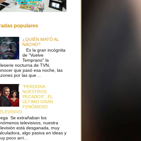
radas populares
¿QUIÉN MATÓ AL
NACHO?
Es la gran incógnita
de "Vuelve
Temprano" la
eleserie nocturna de TVN,
onocer que pasó esa noche, las
azones por las que ...
"PERDONA
NUESTROS
PECADOS", EL
ÚLTIMO GRAN
FENÓMENO
ELEVISIVO
ega Se extrañaban los
enómenos televisivos, nuestra
elevisión está desganada, muy
alculadora, algo pasiva en ideas y
uy poco arri...