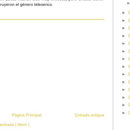
truyeron el género teleserico.
►
►
►
►
►
►
►
►
►
►
►
►
►
►
Página Principal
Entrada antigua
entrada ( Atom )