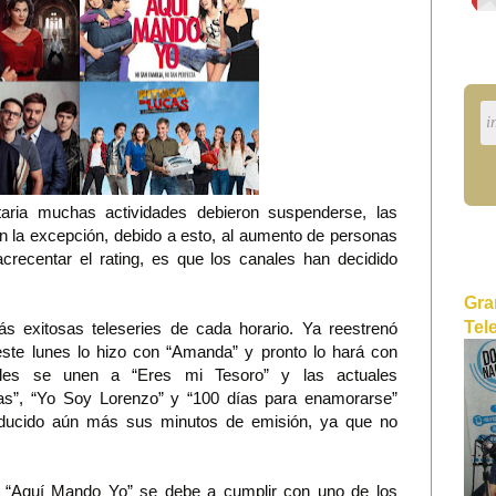
taria muchas actividades debieron suspenderse, las
n la excepción, debido a esto, al aumento de personas
crecentar el rating, es que los canales han decidido
Gra
Tel
 exitosas teleseries de cada horario. Ya reestrenó
ste lunes lo hizo con “Amanda” y pronto lo hará con
ales se unen a “Eres mi Tesoro” y las actuales
as”, “Yo Soy Lorenzo” y “100 días para enamorarse”
educido aún más sus minutos de emisión, ya que no
r “Aquí Mando Yo” se debe a cumplir con uno de los