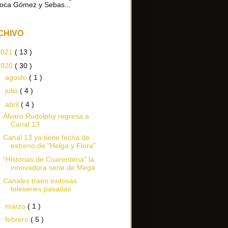
oca Gómez y Sebas...
CHIVO
2021
( 13 )
2020
( 30 )
►
agosto
( 1 )
►
julio
( 4 )
▼
abril
( 4 )
Álvaro Rudolphy regresa a
Canal 13
Canal 13 ya tiene fecha de
estreno de "Helga y Flora"
"Historias de Cuarentena" la
innovadora serie de Mega
Canales traen exitosas
teleseries pasadas
►
marzo
( 1 )
►
febrero
( 5 )