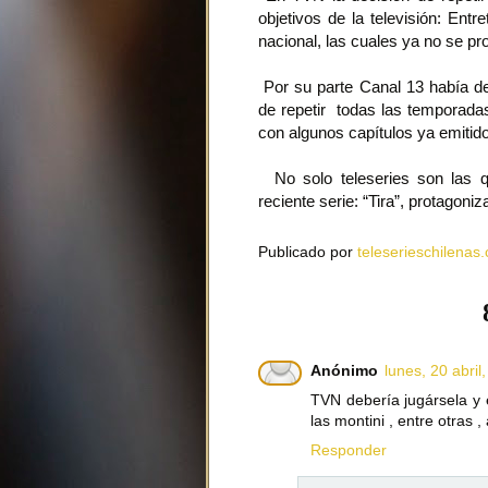
objetivos de la televisión: Ent
nacional, las cuales ya no se pr
Por su parte Canal 13 había dec
de repetir todas las temporadas
con algunos capítulos ya emitid
No solo teleseries son las q
reciente serie: “Tira”, protagoni
Publicado por
teleserieschilenas.
Anónimo
lunes, 20 abril
TVN debería jugársela y e
las montini , entre otras 
Responder