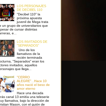
LOS PERSONAJES
DE DECIBEL 110
"Decibel 110" la
próxima apuesta
juvenil de Mega trata
e un grupo de universitarios que
 pesar de cursar distintas
arreras, e...
LOS INVITADOS DE
"SEPARADOS"
Uno de los
llamativos de la
recién terminada
octurna, "Separados" eran los
ctores invitados, aquellos
ersonajes que llega...
"CERRO
ALEGRE"...Hace 10
años nació el beso de
amor eterno
Hace una decada
trás canal 13 emitía una teleserie
uy llamativa, bajo la dirección de
ristian Mason, con el guión de