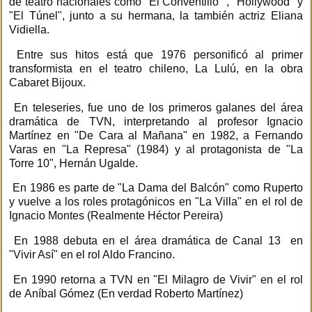
de teatro nacionales como "El Conventillo" , "Hollywood" y
"El Túnel", junto a su hermana, la también actriz Eliana
Vidiella.
Entre sus hitos está que 1976 personificó al primer
transformista en el teatro chileno, La Lulú, en la obra
Cabaret Bijoux.
En teleseries, fue uno de los primeros galanes del área
dramática de TVN, interpretando al profesor Ignacio
Martínez en "De Cara al Mañana" en 1982, a
Fernando
Varas en "La Represa" (1984) y al protagonista de "La
Torre 10",
Hernán Ugalde.
En 1986 es parte de "La Dama del Balcón" como Ruperto
y vuelve a los roles protagónicos en "La Villa" en el rol de
Ignacio Montes (Realmente Héctor Pereira)
En 1988 debuta en el área dramática de Canal 13 en
"Vivir Así" en el rol Aldo Francino.
En 1990 retorna a TVN en "El Milagro de Vivir" en el rol
de Aníbal Gómez (En verdad Roberto Martínez)