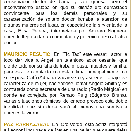
conservador dóctor de barba y voz gruesa, pero el
inconveniente estaba en que su disfráz era demasiado
convincente para los demás personajes y su
caracterización de soltero doctor llamaba la atención de
algunas mujeres del lugar, en especial de la sirvienta de la
casa, Elisa Pereira, interpretada por Amparo Noguera,
quien le llegó a dar un comentado y polemico beso al falso
doctor.
MAURICIO PESUTIC
: En "Tic Tac" este versatil actor le
toco dar vida a Angel, un talentoso actor cesante, que
pierde todo por su falta de trabajo, casa, muebles y familia,
para estar en contacto con esta última, principalmente con
su esposa Calú (Adriana Vacarezza) y así tener trabajo, se
caracteriza de mujer, haciendose llamar Angela Smith y es
contratada como secretaria de una radio (Radio Mágica) en
donde es cortejada por Renato Puig (Edgardo Bruna),
varias situaciones cómicas, de enredo provocó esta doble
identidad, que sin duda sacó al menos una sonrisa a
quienes la vieron.
PAZ IRARRAZABAL
: En "Oro Verde" esta actriz interpretó
a Leonor Undurraga de Meyer, una mujer que quiere dejar