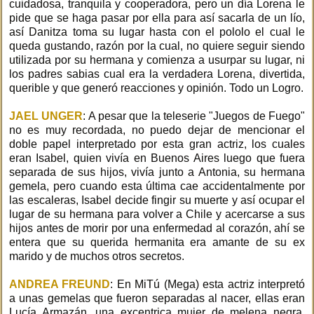
cuidadosa, tranquila y cooperadora, pero un día Lorena le
pide que se haga pasar por ella para así sacarla de un lío,
así Danitza toma su lugar hasta con el pololo el cual le
queda gustando, razón por la cual, no quiere seguir siendo
utilizada por su hermana y comienza a usurpar su lugar, ni
los padres sabias cual era la verdadera Lorena, divertida,
querible y que generó reacciones y opinión. Todo un Logro.
JAEL UNGER
: A pesar que la teleserie "Juegos de Fuego"
no es muy recordada, no puedo dejar de mencionar el
doble papel interpretado por esta gran actriz, los cuales
eran Isabel, quien vivía en Buenos Aires luego que fuera
separada de sus hijos, vivía junto a Antonia, su hermana
gemela, pero cuando esta última cae accidentalmente por
las escaleras, Isabel decide fingir su muerte y así ocupar el
lugar de su hermana para volver a Chile y acercarse a sus
hijos antes de morir por una enfermedad al corazón, ahí se
entera que su querida hermanita era amante de su ex
marido y de muchos otros secretos.
ANDREA FREUND
: En MiTú (Mega) esta actriz interpretó
a unas gemelas que fueron separadas al nacer, ellas eran
Lucía Armazán, una excentrica mujer de melena negra,