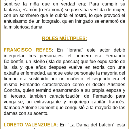
sentirse la niña que en verdad era; Para cumplir su
fantasía, Ramón (o Ramona) se paseaba vestida de mujer,
con un sombrero que le cubría el rostró, lo que provocó el
entusiasmo de un fotografo, quien intrigado se enamoró de
la misteriosa dama.
ROLES MÚLTIPLES:
FRANCISCO REYES
: En "Iorana" este actor debió
interpretar tres personajes, el primero era Fernando
Balbontín, un isleño (isla de pascua) que fue expulsado de
la isla y que años despues vuelve en teoría con una
extraña enfermedad, aunque este personaje la mayoria del
tiempo era sustituido por un muñeco, el segundo era el
mismo Fernando caracterizado como el doctor Aristides
Concha, quien terminó enamorando a su propia esposa y
el tercero, tambien caracterización de Fernando para
vengarse, un extravagante y mujeriego capitán francés,
llamado Antoine Dumont que conquistó a la mayoría de las
damas con su acento.
LORETO VALENZUELA
: En "La Dama del balcón" esta