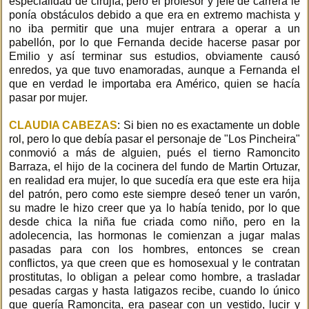
especialidad de cirujía, pero el profesor y jefe de carrera le
ponía obstáculos debido a que era en extremo machista y
no iba permitir que una mujer entrara a operar a un
pabellón, por lo que Fernanda decide hacerse pasar por
Emilio y así terminar sus estudios, obviamente causó
enredos, ya que tuvo enamoradas, aunque a Fernanda el
que en verdad le importaba era Américo, quien se hacía
pasar por mujer.
CLAUDIA CABEZAS
: Si bien no es exactamente un doble
rol, pero lo que debía pasar el personaje de "Los Pincheira"
conmovió a más de alguien, pués el tierno Ramoncito
Barraza, el hijo de la cocinera del fundo de Martin Ortuzar,
en realidad era mujer, lo que sucedía era que este era hija
del patrón, pero como este siempre deseó tener un varón,
su madre le hizo creer que ya lo había tenido, por lo que
desde chica la niña fue criada como niño, pero en la
adolecencia, las hormonas le comienzan a jugar malas
pasadas para con los hombres, entonces se crean
conflictos, ya que creen que es homosexual y le contratan
prostitutas, lo obligan a pelear como hombre, a trasladar
pesadas cargas y hasta latigazos recibe, cuando lo único
que quería Ramoncita, era pasear con un vestido, lucir y