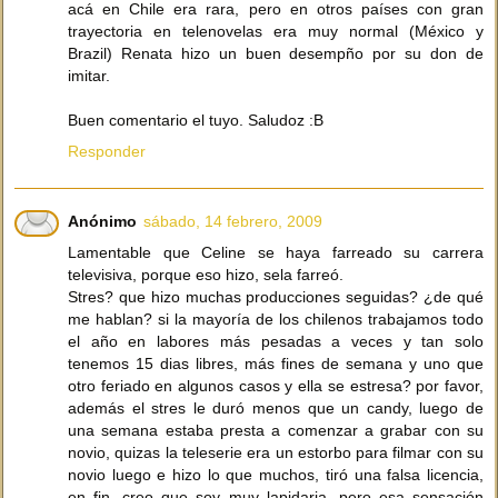
acá en Chile era rara, pero en otros países con gran
trayectoria en telenovelas era muy normal (México y
Brazil) Renata hizo un buen desempño por su don de
imitar.
Buen comentario el tuyo. Saludoz :B
Responder
Anónimo
sábado, 14 febrero, 2009
Lamentable que Celine se haya farreado su carrera
televisiva, porque eso hizo, sela farreó.
Stres? que hizo muchas producciones seguidas? ¿de qué
me hablan? si la mayoría de los chilenos trabajamos todo
el año en labores más pesadas a veces y tan solo
tenemos 15 dias libres, más fines de semana y uno que
otro feriado en algunos casos y ella se estresa? por favor,
además el stres le duró menos que un candy, luego de
una semana estaba presta a comenzar a grabar con su
novio, quizas la teleserie era un estorbo para filmar con su
novio luego e hizo lo que muchos, tiró una falsa licencia,
en fin, creo que soy muy lapidaria, pero esa sensación