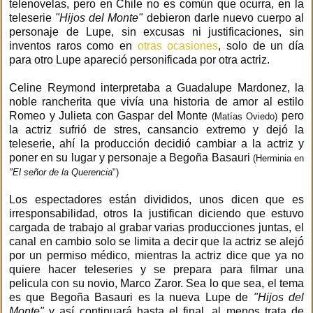
telenovelas, pero en Chile no es común que ocurra, en la
teleserie
"Hijos del Monte"
debieron darle nuevo cuerpo al
personaje de Lupe, sin excusas ni justificaciones, sin
inventos raros como en
otras ocasiones
, solo de un día
para otro Lupe apareció personificada por otra actriz.
Celine Reymond interpretaba a Guadalupe Mardonez, la
noble rancherita que vivía una historia de amor al estilo
Romeo y Julieta con Gaspar del Monte
pero
(Matías Oviedo)
la actriz sufrió de stres, cansancio extremo y dejó la
teleserie, ahí la producción decidió cambiar a la actriz y
poner en su lugar y personaje a Begoña Basauri
(Herminia en
"El señor de la Querencia
")
Los espectadores están divididos, unos dicen que es
irresponsabilidad, otros la justifican diciendo que estuvo
cargada de trabajo al grabar varias producciones juntas, el
canal en cambio solo se limita a decir que la actriz se alejó
por un permiso médico, mientras la actriz dice que ya no
quiere hacer teleseries y se prepara para filmar una
pelicula con su novio, Marco Zaror. Sea lo que sea, el tema
es que Begoña Basauri es la nueva Lupe de
"Hijos del
Monte"
y así continuará hasta el final, al menos trata de