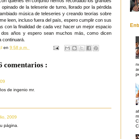
s con quienes en conjunto hemos recordado los grandes
opinado de la teleserie de turno, llorado por la pérdida
ercambiado música de teleseries y creando teorías sobre
me leen, incluso fuera del país, espero cumplir con sus
Ent
s con la finalidad de cada vez hacer un mejor espacio
son dos años y espero sean muchos más, como dicen
a continuará.
cl
en
9:58 p.m.
6 comentarios :
n
a
p
009
ños de ingenio mr.
a
m
lio, 2009
C
tu página.
C