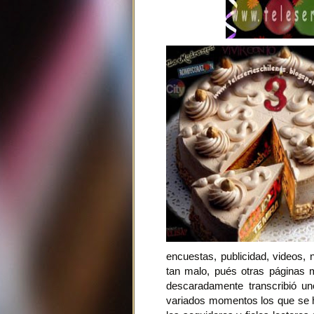
encuestas, publicidad, videos,
tan malo, pués otras páginas 
descaradamente transcribió u
variados momentos los que se h