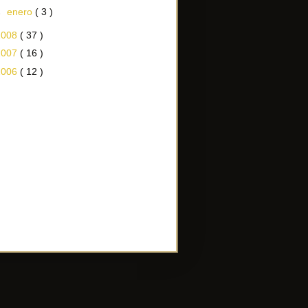
►
enero
( 3 )
2008
( 37 )
2007
( 16 )
2006
( 12 )