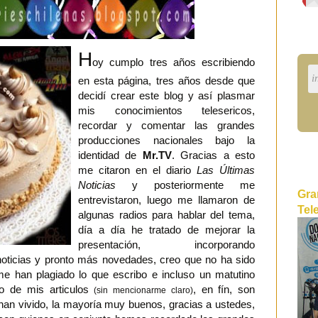
H
oy cumplo tres años escribiendo
en esta página, tres años desde que
decidí crear este blog y así plasmar
mis conocimientos telesericos,
recordar y comentar las grandes
producciones nacionales bajo la
identidad de
Mr.TV
. Gracias a esto
me citaron en el diario
Las Últimas
Noticias
y posteriormente me
Gra
entrevistaron, luego me llamaron de
Tel
algunas radios para hablar del tema,
día a día he tratado de mejorar la
presentación, incorporando
 noticias y pronto más novedades, creo que no ha sido
me han plagiado lo que escribo e incluso un matutino
no de mis articulos
, en fín, son
(sin mencionarme claro)
an vivido, la mayoría muy buenos, gracias a ustedes,