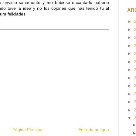
e envidio sanamente y me hubiese encantado haberlo
o tuve la idea y no los cojones que has tenido tu al
AR
ra feliciades
►
►
►
►
►
►
►
►
►
►
►
►
▼
Página Principal
Entrada antigua