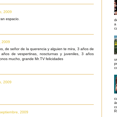
io, 2009
ran espacio.
d
a
c
o, 2009
os, de señor de la querencia y alguien te mira, 3 años de
3 años de vespertinas, noscturnas y juveniles, 3 años
donos mucho, grande Mr.TV felicidades
u
p
c
io, 2009
c
á
c
R
 septiembre, 2009