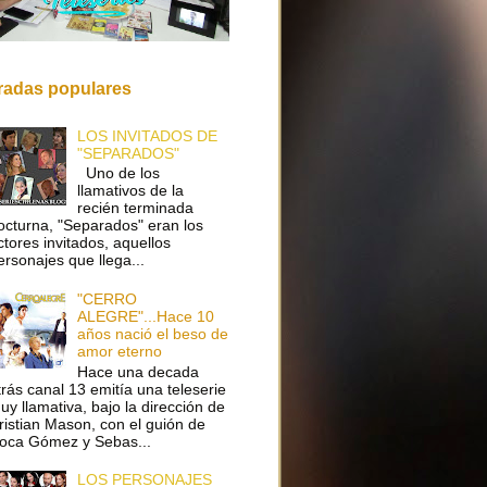
radas populares
LOS INVITADOS DE
"SEPARADOS"
Uno de los
llamativos de la
recién terminada
octurna, "Separados" eran los
ctores invitados, aquellos
ersonajes que llega...
"CERRO
ALEGRE"...Hace 10
años nació el beso de
amor eterno
Hace una decada
trás canal 13 emitía una teleserie
uy llamativa, bajo la dirección de
ristian Mason, con el guión de
oca Gómez y Sebas...
LOS PERSONAJES