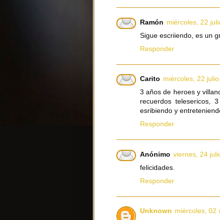
Ramón
miércoles, 22 jul
Sigue escriiendo, es un g
Responder
Carito
miércoles, 22 juli
3 años de heroes y villan
recuerdos telesericos, 
esribiendo y entretenien
Responder
Anónimo
viernes, 24 jul
felicidades.
Responder
Unknown
miércoles, 02