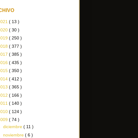
CHIVO
2021
( 13 )
2020
( 30 )
2019
( 250 )
2018
( 377 )
2017
( 385 )
2016
( 435 )
2015
( 350 )
2014
( 412 )
2013
( 365 )
2012
( 166 )
2011
( 140 )
2010
( 124 )
2009
( 74 )
►
diciembre
( 11 )
►
noviembre
( 6 )