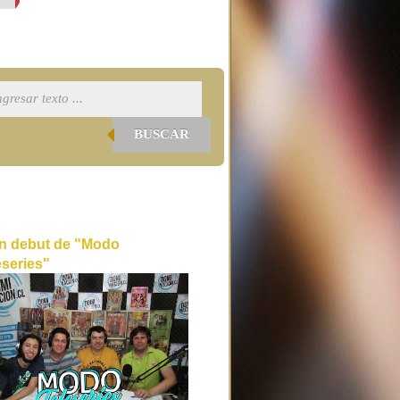
BUSCAR
n debut de "Modo
eseries"