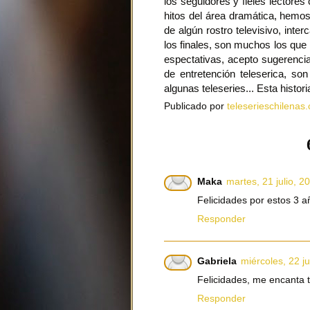
los seguidores y fieles lectore
hitos del área dramática, hemos 
de algún rostro televisivo, int
los finales, son muchos los que 
espectativas, acepto sugerencia
de entretención teleserica, 
algunas teleseries... Esta histori
Publicado por
teleserieschilenas.
Maka
martes, 21 julio, 2
Felicidades por estos 3 a
Responder
Gabriela
miércoles, 22 ju
Felicidades, me encanta 
Responder