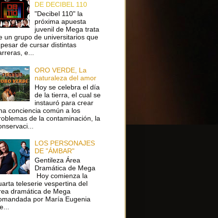
DE DECIBEL 110
"Decibel 110" la
próxima apuesta
juvenil de Mega trata
e un grupo de universitarios que
 pesar de cursar distintas
arreras, e...
ORO VERDE, La
naturaleza del amor
Hoy se celebra el día
de la tierra, el cual se
instauró para crear
na conciencia común a los
roblemas de la contaminación, la
onservaci...
LOS PERSONAJES
DE "ÁMBAR"
Gentileza Área
Dramática de Mega
Hoy comienza la
uarta teleserie vespertina del
rea dramática de Mega
omandada por María Eugenia
e...