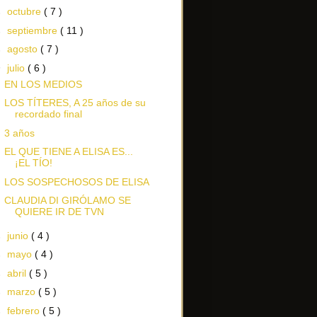
►
octubre
( 7 )
►
septiembre
( 11 )
►
agosto
( 7 )
▼
julio
( 6 )
EN LOS MEDIOS
LOS TÍTERES, A 25 años de su
recordado final
3 años
EL QUE TIENE A ELISA ES...
¡EL TÍO!
LOS SOSPECHOSOS DE ELISA
CLAUDIA DI GIRÓLAMO SE
QUIERE IR DE TVN
►
junio
( 4 )
►
mayo
( 4 )
►
abril
( 5 )
►
marzo
( 5 )
►
febrero
( 5 )