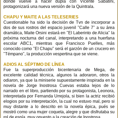
donde vuelve a hacer dupla con Vicente Sabatini,
protagonizará una nueva versión de la Quintrala.
CHAPU Y MAITE A LAS TELESERIES
Cuestionable ha sido la decisión de Tvn de incorporar a
dos de sus rostros del espacio juvenil "Calle 7" a su área
dramática, Maite Orsini estará en "El Laberinto de Alicia" la
próxima nocturna del canal, interpretando a una huerfana
escolar ABC1, mientras que Francisco Puelles, más
conocido como "El Chapu" será el garzón de un crucero en
"Témpano", la producción vespertina que se viene.
ADIOS AL SÉPTIMO DE LÍNEA
Fue la superproducción bicentenaria de Mega, de
excelente calidad técnica, algunos la adoraron, otros la
odiaron, ya que la miniserie supuestamente inspirada en la
novela de Jorge Inostrosa Cuevas estaba lejos de lo
narrado en el libro, partiendo por su protagonista, Leonora,
interpretada por Fernanda Urrejola, si bien la actriz recibió
elogios por su interpretación, la cual no estuvo mal, pero si
muy distante a lo descrito en la novela épica, pués se
mostró como una mujer coqueta, alegre y que disfrutaba su
rol de espía, muy opuesto a la creación de Inostrosa.