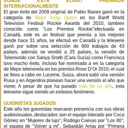
DONDE ESTÁ ELISA? PREMIADA
INTERNACIONALMENTE
El gran éxito del 2009 original de Pablo Illanes ganó en la
categoría de
Mejor Soap Opera
en los Banff World
Television Festival Rockie Awards del 2010, tambien
conocido como "Los Premios Rockie"efectuada en
Canadá, este es un festival que premia a los mejores
desde hace 31 años, se efectuó en Canadá y la teleserie
ganó por sobre una selección de 900 trabajos de 43
países, además se vendió a 25 países, la versión de
Telemundo con Sanya Smith (Cara Sucia) como Francisca
tuvo mucho éxito, incluso fue nominada a en la categoría
de Mejor telenovela en los premios Rose D’Or 2010, el cual
se lleva a cabo en Lucerne, Suiza. ahora salió una versión
Rusa y en Argentina planean hacer una versión el año que
viene; A pesar de que ha pasado
más de un año
, esta
teleserie sigue siendo un exitosos fenómeno.
GUIONISTAS JUGADOS
Este año los guionistas marcaron presencia con sus obras
audiovisuales, destacados son el equipo liderado por Coca
Gómez en "Mujeres de lujo"; Rodrigo Cuevas por "Los 80";
el equipo de "Volver a mí", Sebastián Arrau por "Primera