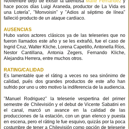
Noviembre dejó de existir la talentosa
Maite Fernández
y
hace pocos días Luigi Araneda, productor de La Vida es
una Lotería", "Monvoisin" y "Adios al séptimo de línea"
falleció producto de un ataque cardiaco.
AUSENCIAS
Hubo varios actores clásicos ya de las teleseries que no
fueron llamados este año y se les extrañó, fue el caso de
Ingrid Cruz, Walter Kliche, Lorena Capetillo, Antonella Ríos,
Nestor Cantillana, Antonia Zegers, Fernando Kliche,
Alejandra Herrera, entre muchos otros.
RATING/CALIDAD
Es lamentable que el ráting a veces no sea sinónimo de
calidad, pués dos grandes productos de este año han
sufrido por uno u otro motivo la indiferencia de la audiencia.
"Manuel Rodriguez" la teleserie vespertina del primer
semestre de Chilevisión y el debut de Vicente Sabatini en
el canal, marcó un avance en la calidad de las
producciones de la estación, con un gran elenco y puesta
en escena, pero el ráting le fue esquivo, quizás por la poca
costumbre de tener a Chilevisión como opción de teleserie