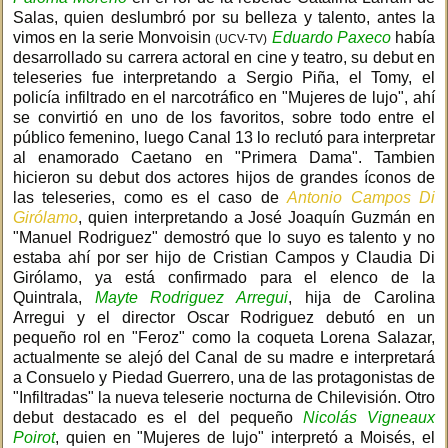
Salas, quien deslumbró por su belleza y talento, antes la
vimos en la serie Monvoisin
Eduardo Paxeco
había
(UCV-TV)
desarrollado su carrera actoral en cine y teatro, su debut en
teleseries fue interpretando a Sergio Piña, el Tomy, el
policía infiltrado en el narcotráfico en "Mujeres de lujo", ahí
se convirtió en uno de los favoritos, sobre todo entre el
público femenino, luego Canal 13 lo reclutó para interpretar
al enamorado Caetano en "Primera Dama". Tambien
hicieron su debut dos actores hijos de grandes íconos de
las teleseries, como es el caso de
Antonio Campos Di
Girólamo
, quien interpretando a José Joaquín Guzmán en
"Manuel Rodriguez" demostró que lo suyo es talento y no
estaba ahí por ser hijo de Cristian Campos y Claudia Di
Girólamo, ya está confirmado para el elenco de la
Quintrala,
Mayte Rodriguez Arregui
, hija de Carolina
Arregui y el director Oscar Rodriguez debutó en un
pequeño rol en "Feroz" como la coqueta Lorena Salazar,
actualmente se alejó del Canal de su madre e interpretará
a Consuelo y Piedad Guerrero, una de las protagonistas de
"Infiltradas" la nueva teleserie nocturna de Chilevisión. Otro
debut destacado es el del pequeño
Nicolás Vigneaux
Poirot
, quien en "Mujeres de lujo" interpretó a Moisés, el