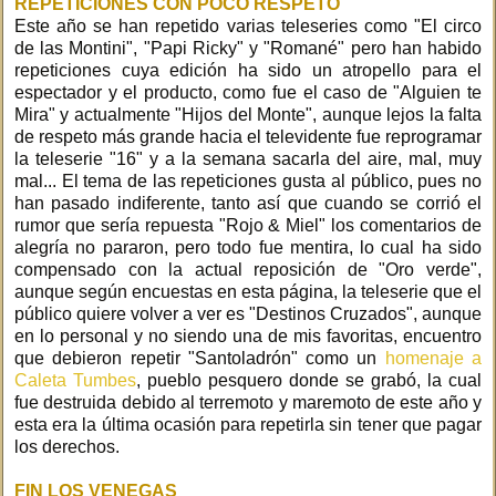
REPETICIONES CON POCO RESPETO
Este año se han repetido varias teleseries como "El circo
de las Montini", "Papi Ricky" y "Romané" pero han habido
repeticiones cuya edición ha sido un atropello para el
espectador y el producto, como fue el caso de "Alguien te
Mira" y actualmente "Hijos del Monte", aunque lejos la falta
de respeto más grande hacia el televidente fue reprogramar
la teleserie "16" y a la semana sacarla del aire, mal, muy
mal... El tema de las repeticiones gusta al público, pues no
han pasado indiferente, tanto así que cuando se corrió el
rumor que sería repuesta "Rojo & Miel" los comentarios de
alegría no pararon, pero todo fue mentira, lo cual ha sido
compensado con la actual reposición de "Oro verde",
aunque según encuestas en esta página, la teleserie que el
público quiere volver a ver es "Destinos Cruzados", aunque
en lo personal y no siendo una de mis favoritas, encuentro
que debieron repetir "Santoladrón" como un
homenaje a
Caleta Tumbes
, pueblo pesquero donde se grabó, la cual
fue destruida debido al terremoto y maremoto de este año y
esta era la última ocasión para repetirla sin tener que pagar
los derechos.
FIN LOS VENEGAS