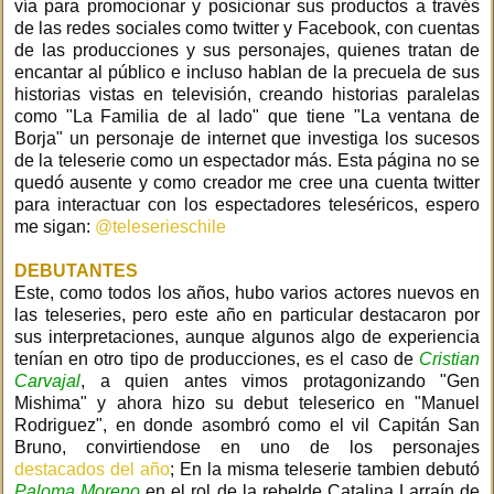
vía para promocionar y posicionar sus productos a través
de las redes sociales como twitter y Facebook, con cuentas
de las producciones y sus personajes, quienes tratan de
encantar al público e incluso hablan de la precuela de sus
historias vistas en televisión, creando historias paralelas
como "La Familia de al lado" que tiene "La ventana de
Borja" un personaje de internet que investiga los sucesos
de la teleserie como un espectador más. Esta página no se
quedó ausente y como creador me cree una cuenta twitter
para interactuar con los espectadores teleséricos, espero
me sigan:
@teleserieschile
DEBUTANTES
Este, como todos los años, hubo varios actores nuevos en
las teleseries, pero este año en particular destacaron por
sus interpretaciones, aunque algunos algo de experiencia
tenían en otro tipo de producciones, es el caso de
Cristian
Carvajal
, a quien antes vimos protagonizando "Gen
Mishima" y ahora hizo su debut teleserico en "Manuel
Rodriguez", en donde asombró como el vil Capitán San
Bruno, convirtiendose en uno de los personajes
destacados del año
; En la misma teleserie tambien debutó
Paloma Moreno
en el rol de la rebelde Catalina Larraín de