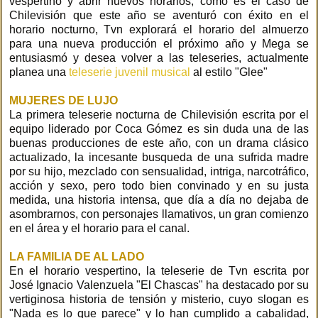
vespertino y abrir nuevos horarios, como es el caso de
Chilevisión que este año se aventuró con éxito en el
horario nocturno, Tvn explorará el horario del almuerzo
para una nueva producción el próximo año y Mega se
entusiasmó y desea volver a las teleseries, actualmente
planea una
teleserie juvenil musical
al estilo "Glee"
MUJERES DE LUJO
La primera teleserie nocturna de Chilevisión escrita por el
equipo liderado por Coca Gómez es sin duda una de las
buenas producciones de este año, con un drama clásico
actualizado, la incesante busqueda de una sufrida madre
por su hijo, mezclado con sensualidad, intriga, narcotráfico,
acción y sexo, pero todo bien convinado y en su justa
medida, una historia intensa, que día a día no dejaba de
asombrarnos, con personajes llamativos, un gran comienzo
en el área y el horario para el canal.
LA FAMILIA DE AL LADO
En el horario vespertino, la teleserie de Tvn escrita por
José Ignacio Valenzuela "El Chascas" ha destacado por su
vertiginosa historia de tensión y misterio, cuyo slogan es
"Nada es lo que parece" y lo han cumplido a cabalidad,