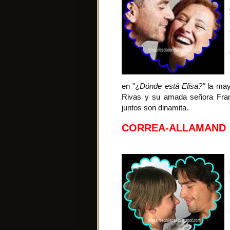
en "¿
Dónde está Elisa?"
la mayo
Rivas y su amada señora Franc
juntos son dinamita.
CORREA-ALLAMAND