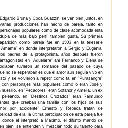
Edgardo Bruna y Coca Guazzini se ven bien juntos, en
varias producciones han hecho de pareja, tanto en
personajes populares como de clase acomodada esta
dupla de más bajo perfíl tambien gusta. Su primera
aparición como pareja fue en 1993 en la teleserie
"Amame" en donde interpretaron a Sergio y Eugenia,
los padres de la protagonista, años después fueron
antagonistas en "Aquelarre" ahí Fernando y Elena se
odiaban tuvieron un romance del pasado de cuya
o que no se esperaban es que el amor aún seguía vivo en
ustó y se volvieron a repetir como tal en "Purasangre"
y con personajes más populares como lo eran José y
n huesillo, en "Pecadores" eran Sofanor y Amelia, un ex
 peleando, en "Destinos Cruzados" eran Raimundo
ientes que creaban una familia con los hijos de sus
Amor por accidente" Ernesto y Rebeca tratan de
elidad de ella, la última participación de esta pareja fue
 donde él interpretó a Máximo, el difunto marido de
en bien, se entienden y mezclan todo su talento para