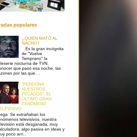
radas populares
¿QUIÉN MATÓ AL
NACHO?
Es la gran incógnita
de "Vuelve
Temprano" la
eleserie nocturna de TVN,
onocer que pasó esa noche, las
azones por las que ...
"PERDONA
NUESTROS
PECADOS", EL
ÚLTIMO GRAN
FENÓMENO
ELEVISIVO
ega Se extrañaban los
enómenos televisivos, nuestra
elevisión está desganada, muy
alculadora, algo pasiva en ideas y
uy poco arri...