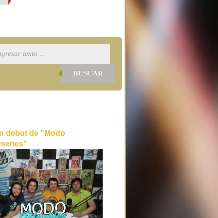
BUSCAR
n debut de "Modo
eseries"