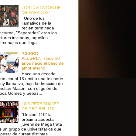
LOS INVITADOS DE
"SEPARADOS"
Uno de los
llamativos de la
recién terminada
octurna, "Separados" eran los
ctores invitados, aquellos
ersonajes que llega...
"CERRO
ALEGRE"...Hace 10
años nació el beso de
amor eterno
Hace una decada
trás canal 13 emitía una teleserie
uy llamativa, bajo la dirección de
ristian Mason, con el guión de
oca Gómez y Sebas...
LOS PERSONAJES
DE DECIBEL 110
"Decibel 110" la
próxima apuesta
juvenil de Mega trata
e un grupo de universitarios que
 pesar de cursar distintas