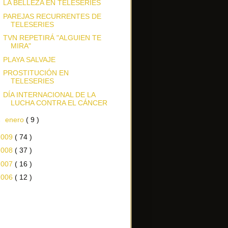
LA BELLEZA EN TELESERIES
PAREJAS RECURRENTES DE
TELESERIES
TVN REPETIRÁ "ALGUIEN TE
MIRA"
PLAYA SALVAJE
PROSTITUCIÓN EN
TELESERIES
DÍA INTERNACIONAL DE LA
LUCHA CONTRA EL CÁNCER
►
enero
( 9 )
2009
( 74 )
2008
( 37 )
2007
( 16 )
2006
( 12 )