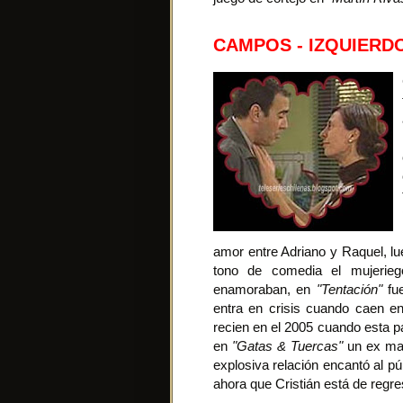
CAMPOS - IZQUIERD
amor entre Adriano y Raquel, l
tono de comedia el mujerieg
enamoraban, en
"Tentación"
fue
entra en crisis cuando caen en 
recien en el 2005 cuando esta p
en
"Gatas & Tuercas"
un ex mat
explosiva relación encantó al pú
ahora que Cristián está de regr