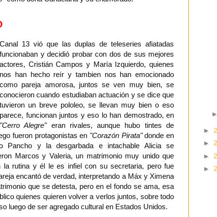
O
Canal 13 vió que las duplas de teleseries afiatadas
funcionaban y decidió probar con dos de sus mejores
actores, Cristián Campos y María Izquierdo, quienes
nos han hecho reír y tambien nos han emocionado
como pareja amorosa, juntos se ven muy bien, se
conocieron cuando estudiaban actuación y se dice que
tuvieron un breve pololeo, se llevan muy bien o eso
parece, funcionan juntos y eso lo han demostrado, en
"Cerro Alegre"
eran rivales, aunque hubo tintes de
►
uego fueron protagonistas en
"Corazón Pirata"
donde en
►
o Pancho y la desgarbada e intachable Alicia se
ron Marcos y Valeria, un matrimonio muy unido que
►
la rutina y él le es infiel con su secretaria, pero fue
►
areja encantó de verdad, interpretando a Máx y Ximena
rimonio que se detesta, pero en el fondo se ama, esa
blico quienes quieren volver a verlos juntos, sobre todo
eso luego de ser agregado cultural en Estados Unidos.