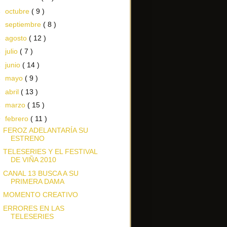
►
octubre
( 9 )
►
septiembre
( 8 )
►
agosto
( 12 )
►
julio
( 7 )
►
junio
( 14 )
►
mayo
( 9 )
►
abril
( 13 )
►
marzo
( 15 )
▼
febrero
( 11 )
FEROZ ADELANTARÍA SU
ESTRENO
TELESERIES Y EL FESTIVAL
DE VIÑA 2010
CANAL 13 BUSCA A SU
PRIMERA DAMA
MOMENTO CREATIVO
ERRORES EN LAS
TELESERIES