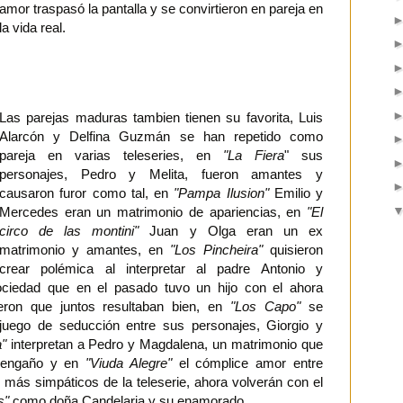
amor traspasó la pantalla y se convirtieron en pareja en
la vida real.
Las parejas maduras tambien tienen su favorita, Luis
Alarcón y Delfina Guzmán se han repetido como
pareja en varias teleseries, en
"La Fiera
" sus
personajes, Pedro y Melita, fueron amantes y
causaron furor como tal, en
"Pampa Ilusion"
Emilio y
Mercedes eran un matrimonio de apariencias, en
"El
circo de las montini"
Juan y Olga eran un ex
matrimonio y amantes, en
"Los Pincheira"
quisieron
crear polémica al interpretar al padre Antonio y
ociedad que en el pasado tuvo un hijo con el ahora
eron que juntos resultaban bien, en
"Los Capo"
se
 juego de seducción entre sus personajes, Giorgio y
"
interpretan a Pedro y Magdalena, un matrimonio que
n engaño y en
"Viuda Alegre"
el cómplice amor entre
 más simpáticos de la teleserie, ahora volverán con el
s"
como doña Candelaria y su enamorado.