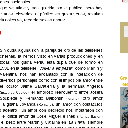
iones nacionales.
 que se afiate y sea querida por el público, pero hay
arias teleseries, al público les gusta verlas, resultan
ia colectiva, recordemoslas ahora:
O
Sin duda alguna son la pareja de oro de las teleseries
chilenas, la hemos visto en varias producciones y en
todas nos gusta verla, esta dupla que se formó en
1991 en la teleserie
"Volver a empezar"
como Martín y
Valentina, nos han encantado con la interacción de
Gra
diversos personajes como con el imposible amor entre
Tel
el locutor Jaime Salvatierra y la hermana Angélica
, el amoroso reencuentro entre Josefa
(Estupido Cupido)
Soublette y Fernándo Balbontín
, otro amor
(Iorana)
 la gitána Jovanka
, un amor con obstáculos
(Romané)
s adentro", un amor con secretos nos mostraron con
 el díficil amor de José Miguel e Inés
(Pampa Ilusión)
el beso entre Martín y Catalina en
"La Fiera"
siempre