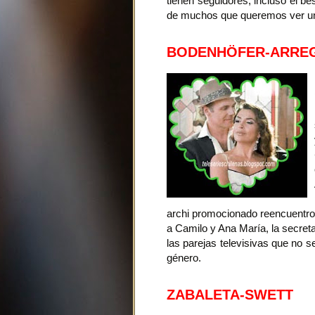
tienen seguidores, incluso el b
de muchos que queremos ver una 
BODENHÖFER-ARRE
archi promocionado reencuentro 
a Camilo y Ana María, la secret
las parejas televisivas que no se
género.
ZABALETA-SWETT