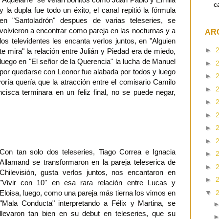
c
y la dupla fue todo un éxito, el canal repitió la fórmula
en "Santoladrón" despues de varias teleseries, se
volvieron a encontrar como pareja en las nocturnas y a
AR
los televidentes les encanta verlos juntos, en "Alguien
►
te mira" la relación entre Julián y Piedad era de miedo,
luego en "El señor de la Querencia" la lucha de Manuel
►
por quedarse con Leonor fue alabada por todos y luego
►
ría quería que la atracción entre el comisario Camilo
►
isca terminara en un feliz final, no se puede negar,
►
►
►
►
Con tan solo dos teleseries, Tiago Correa e Ignacia
►
Allamand se transformaron en la pareja teleserica de
►
Chilevisión, gusta verlos juntos, nos encantaron en
►
"Vivir con 10" en esa rara relación entre Lucas y
Eloisa, luego, como una pareja más tierna los vimos en
▼
"Mala Conducta" interpretando a Félix y Martina, se
llevaron tan bien en su debut en teleseries, que su