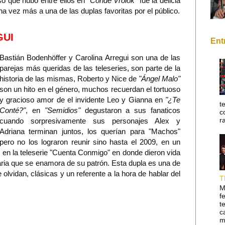
eso que hubo entre ellos en
"Conde Vrolok"
fue la delicia
vez más a una de las duplas favoritas por el público.
GUI
Ent
Bastián Bodenhöffer y Carolina Arregui son una de las
parejas más queridas de las teleseries, son parte de la
historia de las mismas, Roberto y Nice de
"Ángel Malo"
son un hito en el género, muchos recuerdan el tortuoso
y gracioso amor de el invidente Leo y Gianna en
"¿Te
t
Conté?"
, en
"Semidios"
degustaron a sus fanaticos
c
r
cuando sorpresivamente sus personajes Alex y
Adriana terminan juntos, los querían para "Machos"
pero no los lograron reunir sino hasta el 2009, en un
en la teleserie "Cuenta Conmigo" en donde dieron vida
aria que se enamora de su patrón. Esta dupla es una de
 olvidan, clásicas y un referente a la hora de hablar del
T
M
f
t
c
m