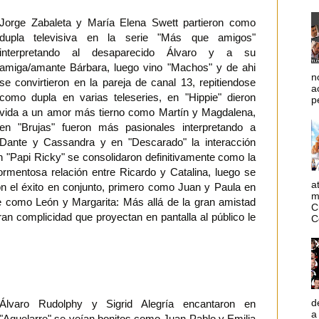
Jorge Zabaleta y María Elena Swett partieron como
dupla televisiva en la serie "Más que amigos"
interpretando al desaparecido Álvaro y a su
amiga/amante Bárbara, luego vino "Machos" y de ahi
n
se convirtieron en la pareja de canal 13, repitiendose
a
como dupla en varias teleseries, en "Hippie" dieron
p
vida a un amor más tierno como Martín y Magdalena,
en "Brujas" fueron más pasionales interpretando a
Dante y Cassandra y en "Descarado" la interacción
en "Papi Ricky" se consolidaron definitivamente como la
ormentosa relación entre Ricardo y Catalina, luego se
a
n el éxito en conjunto, primero como Juan y Paula en
m
e como León y Margarita: Más allá de la gran amistad
C
gran complicidad que proyectan en pantalla al público le
C
d
Álvaro Rudolphy y Sigrid Alegría encantaron en
a
"Aquelarre" se veían bonitos como Juan Pablo y Emilia