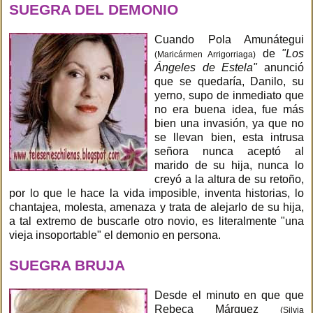
SUEGRA DEL DEMONIO
Cuando Pola Amunátegui
de
"Los
(Maricármen Arrigorriaga)
Ángeles de Estela"
anunció
que se quedaría, Danilo, su
yerno, supo de inmediato que
no era buena idea, fue más
bien una invasión, ya que no
se llevan bien, esta intrusa
señora nunca aceptó al
marido de su hija, nunca lo
creyó a la altura de su retoño,
por lo que le hace la vida imposible, inventa historias, lo
chantajea, molesta, amenaza y trata de alejarlo de su hija,
a tal extremo de buscarle otro novio, es literalmente "una
vieja insoportable" el demonio en persona.
SUEGRA BRUJA
Desde el minuto en que que
Rebeca Márquez
(Silvia