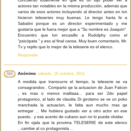
concuerdo totalmente en que es un lujo poder ver a
actores tan notables en la misma producción, además que
varios de esos actores incluyendo al director antes en tvn
hicieron teleseries muy buenas. Le tengo harta fe a
Sabatini porque es un director experimentado y me
gustaría que le fuera mejor que a "Su nombre es Joaquín".
Encuentro que tvn encasillo a Rudolphy como el
"psicópata " y eso al final cansa. Muy buen comentario, Mr.
Tv y repito que lo mejor de la teleserie es el elenco.
Responder
Anónimo
sábado, 15 octubre, 2011
A medida que transcurre el tiempo, la teleserie se va
consagrandoo.. Comparto qe la actuacion de Juan Falcon
, es mas o menos malitaaa... para ser 2do papel
protagonico, al lado de claudia Di girolamo se ve un poko
manchada la actuacion, le falta aun mucho mas qe
entregar ... Me hubiera gustado ver a otro actor en ese
puesto.. y ese acento de cubano aun no lo puede olvidar.
En fin ojala que la proxima TELESERIE de este elenco
...cambie al co protagonista ...