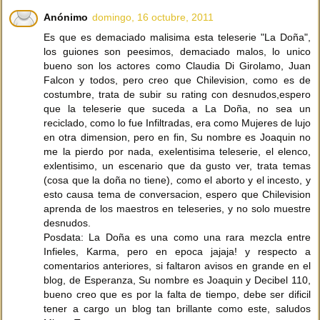
Anónimo
domingo, 16 octubre, 2011
Es que es demaciado malisima esta teleserie "La Doña",
los guiones son peesimos, demaciado malos, lo unico
bueno son los actores como Claudia Di Girolamo, Juan
Falcon y todos, pero creo que Chilevision, como es de
costumbre, trata de subir su rating con desnudos,espero
que la teleserie que suceda a La Doña, no sea un
reciclado, como lo fue Infiltradas, era como Mujeres de lujo
en otra dimension, pero en fin, Su nombre es Joaquin no
me la pierdo por nada, exelentisima teleserie, el elenco,
exlentisimo, un escenario que da gusto ver, trata temas
(cosa que la doña no tiene), como el aborto y el incesto, y
esto causa tema de conversacion, espero que Chilevision
aprenda de los maestros en teleseries, y no solo muestre
desnudos.
Posdata: La Doña es una como una rara mezcla entre
Infieles, Karma, pero en epoca jajaja! y respecto a
comentarios anteriores, si faltaron avisos en grande en el
blog, de Esperanza, Su nombre es Joaquin y Decibel 110,
bueno creo que es por la falta de tiempo, debe ser dificil
tener a cargo un blog tan brillante como este, saludos