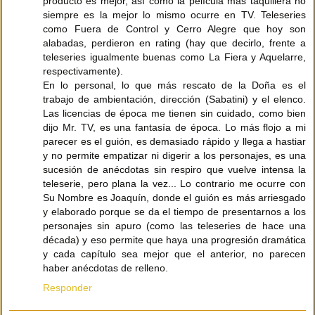
producto es mejor, así como la película más taquillera no
siempre es la mejor lo mismo ocurre en TV. Teleseries
como Fuera de Control y Cerro Alegre que hoy son
alabadas, perdieron en rating (hay que decirlo, frente a
teleseries igualmente buenas como La Fiera y Aquelarre,
respectivamente).
En lo personal, lo que más rescato de la Doña es el
trabajo de ambientación, dirección (Sabatini) y el elenco.
Las licencias de época me tienen sin cuidado, como bien
dijo Mr. TV, es una fantasía de época. Lo más flojo a mi
parecer es el guión, es demasiado rápido y llega a hastiar
y no permite empatizar ni digerir a los personajes, es una
sucesión de anécdotas sin respiro que vuelve intensa la
teleserie, pero plana la vez... Lo contrario me ocurre con
Su Nombre es Joaquín, donde el guión es más arriesgado
y elaborado porque se da el tiempo de presentarnos a los
personajes sin apuro (como las teleseries de hace una
década) y eso permite que haya una progresión dramática
y cada capítulo sea mejor que el anterior, no parecen
haber anécdotas de relleno.
Responder