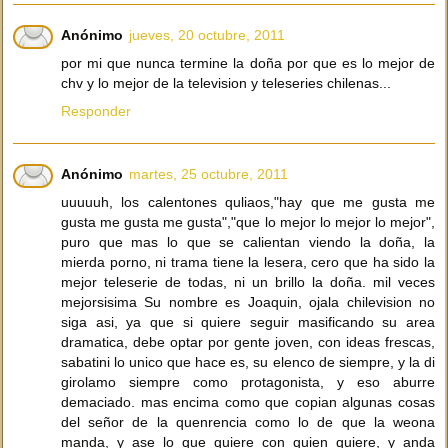
Anónimo
jueves, 20 octubre, 2011
por mi que nunca termine la doña por que es lo mejor de
chv y lo mejor de la television y teleseries chilenas...
Responder
Anónimo
martes, 25 octubre, 2011
uuuuuh, los calentones quliaos,"hay que me gusta me
gusta me gusta me gusta","que lo mejor lo mejor lo mejor",
puro que mas lo que se calientan viendo la doña, la
mierda porno, ni trama tiene la lesera, cero que ha sido la
mejor teleserie de todas, ni un brillo la doña. mil veces
mejorsisima Su nombre es Joaquin, ojala chilevision no
siga asi, ya que si quiere seguir masificando su area
dramatica, debe optar por gente joven, con ideas frescas,
sabatini lo unico que hace es, su elenco de siempre, y la di
girolamo siempre como protagonista, y eso aburre
demaciado. mas encima como que copian algunas cosas
del señor de la quenrencia como lo de que la weona
manda, y ase lo que quiere con quien quiere, y anda