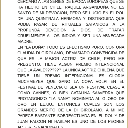
CERCANO A LAS SERIES DE EPOCA EUROPEAS QUE SE
HA HECHO EN CHILE. RAQUEL ARGANDOÑA NO ES
SANTO DE MI DEVOCION, PERO SE LUCIO EN EL ROL
DE UNA QUINTRALA HERMOSA Y DISTINGUIDA QUE
PODIA PASAR DE RITUALES SATANICOS A LA
PROFUNDA DEVOCION A DIOS, DE TRATAR
CRUELMENTE A LOS INDIOS Y SER UNA ABNEGADA
MADRE.
EN "LA DOÑA" TODO ES EFECTISMO PURO, CON UNA
CLAUDIA DI GIROLAMO, DEMASIADO CONVENCIDA DE
QUE ES LA MEJOR ACTRIZ DE CHILE, PERO ME
PREGUNTO: TIENE ALGUN PREMIO INTERNCIONAL
QUE LA AVALE??????? LA UNICA ACTRIZ CHILENA QUE
TIENE UN PREMIO INTERNCIONAL ES GLORIA
MUCHMEYER QUE GANO LA COPA VOLPI EN EL
FESTIVAL DE VENECIA O SEA UN FESTIVAL CLASE A
COMO CANNES, O BIEN CATALINA SAAVEDRA QUE
PROTAGONIZO "LA NANA" NOMINADA AL GLOBO DE
ORO EN EE.UU.. ENTONCES CUALES SON LOS
GRANDES MERITO DE LA DI GIROLAMO, A MI ME
PARECE BASTANTE SOBREACTUADA EN EL ROL Y DE
JUAN FALCON NI HABLAR ES UNO DE LOS PEORES
ACTORES NACIONALES.