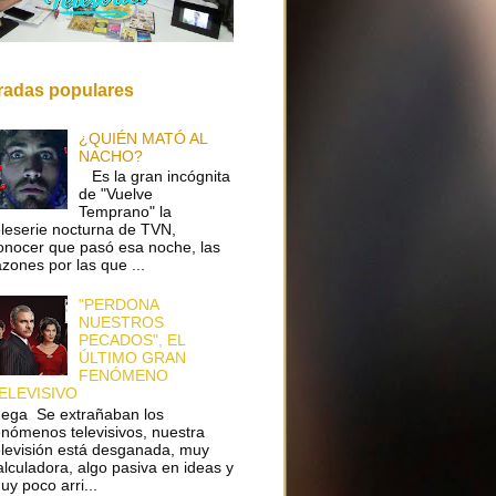
radas populares
¿QUIÉN MATÓ AL
NACHO?
Es la gran incógnita
de "Vuelve
Temprano" la
eleserie nocturna de TVN,
onocer que pasó esa noche, las
azones por las que ...
"PERDONA
NUESTROS
PECADOS", EL
ÚLTIMO GRAN
FENÓMENO
ELEVISIVO
ega Se extrañaban los
enómenos televisivos, nuestra
elevisión está desganada, muy
alculadora, algo pasiva en ideas y
uy poco arri...