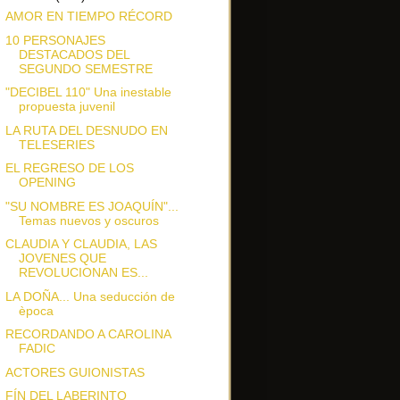
AMOR EN TIEMPO RÉCORD
10 PERSONAJES
DESTACADOS DEL
SEGUNDO SEMESTRE
"DECIBEL 110" Una inestable
propuesta juvenil
LA RUTA DEL DESNUDO EN
TELESERIES
EL REGRESO DE LOS
OPENING
"SU NOMBRE ES JOAQUÍN"...
Temas nuevos y oscuros
CLAUDIA Y CLAUDIA, LAS
JOVENES QUE
REVOLUCIONAN ES...
LA DOÑA... Una seducción de
època
RECORDANDO A CAROLINA
FADIC
ACTORES GUIONISTAS
FÍN DEL LABERINTO