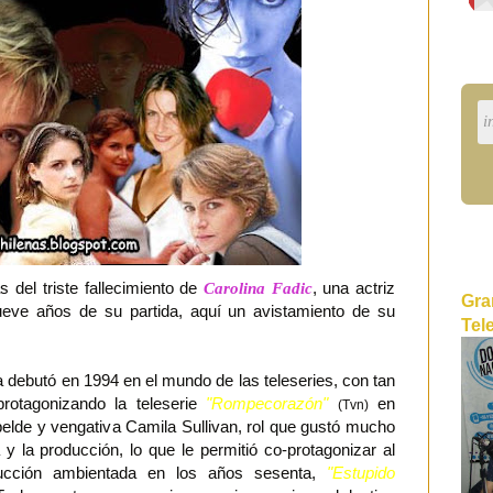
el triste fallecimiento de
Carolina Fadic
, una actriz
Gra
eve años de su partida, aquí un avistamiento de su
Tel
 debutó en 1994 en el mundo de las teleseries, con tan
rotagonizando la teleserie
"Rompecorazón"
en
(Tvn)
ebelde y vengativa Camila Sullivan, rol que gustó mucho
 y la producción, lo que le permitió co-protagonizar al
ducción ambientada en los años sesenta,
"Estupido