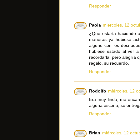
Responder
Paola
miércoles, 12 octu
¿Qué estaría haciendo a
maneras ya hubiese act
alguno con los desnudos,
hubiese estado al ver a
recordarla, pero alegría 
regalo, su recuerdo.
Responder
Rodolfo
miércoles, 12 o
Era muy linda, me encant
alguna escena, se entrega
Responder
Brian
miércoles, 12 octu