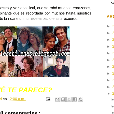
c
e rostro y voz angelical, que se robó muchos corazones,
 opinante que es recordada por muchos hasta nuestros
AR
do brindarle un humilde espacio en su recuerdo.
►
►
►
►
►
►
►
►
►
►
É TE PARECE?
▼
cl
en
12:00 a.m.
0 comentarios :