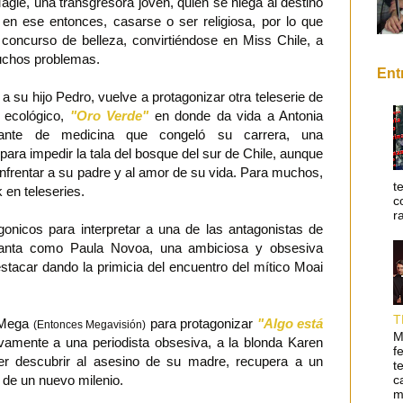
agle, una transgresora joven, quien se niega al destino
 en ese entonces, casarse o ser religiosa, por lo que
 concurso de belleza, convirtiéndose en Miss Chile, a
uchos problemas.
Ent
a su hijo Pedro, vuelve a protagonizar otra teleserie de
 ecológico,
"Oro Verde"
en donde da vida a Antonia
iante de medicina que congeló su carrera, una
para impedir la tala del bosque del sur de Chile, aunque
nfrentar a su padre y al amor de su vida. Para muchos,
t
 en teleseries.
c
r
gonicos para interpretar a una de las antagonistas de
nta como Paula Novoa, una ambiciosa y obsesiva
stacar dando la primicia del encuentro del mítico Moai
T
 Mega
para protagonizar
"Algo está
(Entonces Megavisión)
M
vamente a una periodista obsesiva, a la blonda Karen
f
erer descubrir al asesino de su madre, recupera a un
t
c
 de un nuevo milenio.
m