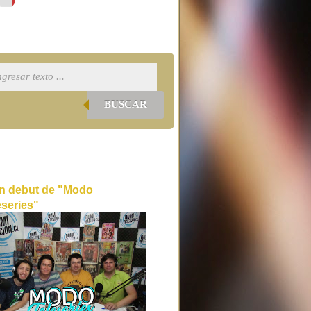
BUSCAR
n debut de "Modo
eseries"