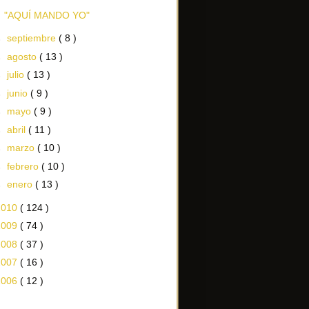
"AQUÍ MANDO YO"
►
septiembre
( 8 )
►
agosto
( 13 )
►
julio
( 13 )
►
junio
( 9 )
►
mayo
( 9 )
►
abril
( 11 )
►
marzo
( 10 )
►
febrero
( 10 )
►
enero
( 13 )
2010
( 124 )
2009
( 74 )
2008
( 37 )
2007
( 16 )
2006
( 12 )