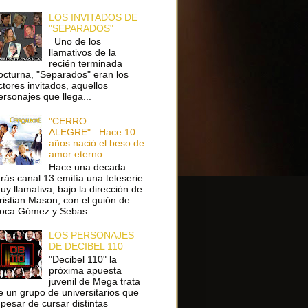
LOS INVITADOS DE
"SEPARADOS"
Uno de los
llamativos de la
recién terminada
octurna, "Separados" eran los
ctores invitados, aquellos
ersonajes que llega...
"CERRO
ALEGRE"...Hace 10
años nació el beso de
amor eterno
Hace una decada
trás canal 13 emitía una teleserie
uy llamativa, bajo la dirección de
ristian Mason, con el guión de
oca Gómez y Sebas...
LOS PERSONAJES
DE DECIBEL 110
"Decibel 110" la
próxima apuesta
juvenil de Mega trata
e un grupo de universitarios que
 pesar de cursar distintas