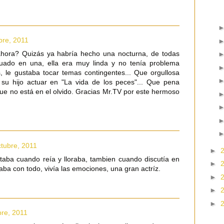
bre, 2011
hora? Quizás ya habría hecho una nocturna, de todas
uado en una, ella era muy linda y no tenía problema
 le gustaba tocar temas contingentes... Que orgullosa
 su hijo actuar en "La vida de los peces"... Que pena
que no está en el olvido. Gracias Mr.TV por este hermoso
ctubre, 2011
►
aba cuando reía y lloraba, tambien cuando discutía en
►
ba con todo, vivía las emociones, una gran actríz.
►
►
►
bre, 2011