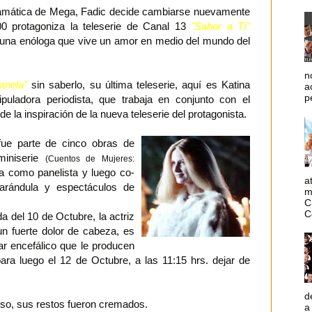
 dramática de Mega, Fadic decide cambiarse nuevamente
00 protagoniza la teleserie de Canal 13
"Sabor a Tí"
, una enóloga que vive un amor en medio del mundo del
n
anela"
sin saberlo, su última teleserie, aquí es Katina
a
p
puladora periodista, que trabaja en conjunto con el
e la inspiración de la nueva teleserie del protagonista.
fue parte de cinco obras de
 miniserie
(Cuentos de Mujeres:
a como panelista y luego co-
a
arándula y espectáculos de
m
C
C
a del 10 de Octubre, la actriz
un fuerte dolor de cabeza, es
ar encefálico que le producen
 para luego el 12 de Octubre, a las 11:15 hrs. dejar de
d
nso, sus restos fueron cremados.
a