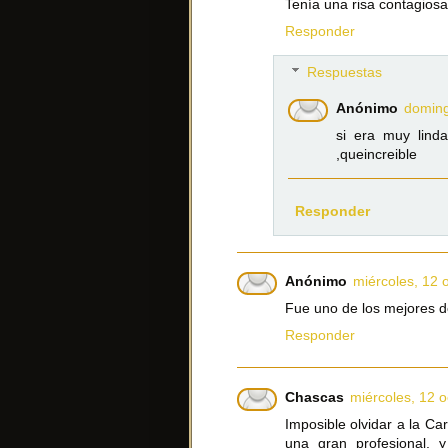
Tenía una risa contagiosa
Responder
Respuestas
Anónimo
doming
si era muy lind
,queincreible
Responder
Anónimo
miércoles, 12 
Fue uno de los mejores d
Responder
Chascas
miércoles, 12 o
Imposible olvidar a la Ca
una gran profesional, 