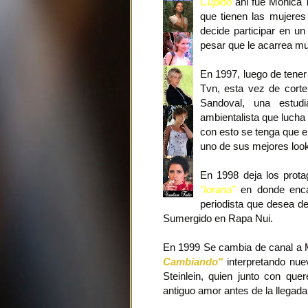
Cupido"
ahí fue Mónica T
que tienen las mujeres
decide participar en un
pesar que le acarrea m
En 1997, luego de tener 
Tvn, esta vez de corte
Sandoval, una estud
ambientalista que lucha 
con esto se tenga que e
uno de sus mejores look
En 1998 deja los prota
"Iorana"
en donde enca
periodista que desea de
Sumergido en Rapa Nui.
En 1999 Se cambia de canal a
Cambiando"
interpretando nue
Steinlein, quien junto con qu
antiguo amor antes de la llegada