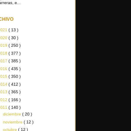
arreras, e...
CHIVO
2021
( 13 )
2020
( 30 )
2019
( 250 )
2018
( 377 )
2017
( 385 )
2016
( 435 )
2015
( 350 )
2014
( 412 )
2013
( 365 )
2012
( 166 )
2011
( 140 )
►
diciembre
( 20 )
►
noviembre
( 12 )
▼
octubre
( 12 )