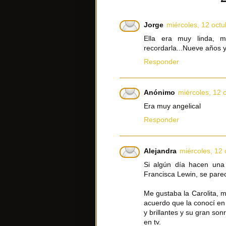
Jorge
miércoles, 12 octu
Ella era muy linda, m
recordarla...Nueve años 
Responder
Anónimo
miércoles, 12 
Era muy angelical
Responder
Alejandra
miércoles, 12 
Si algún día hacen una 
Francisca Lewin, se pare
Me gustaba la Carolita, 
acuerdo que la conocí en 
y brillantes y su gran so
en tv.