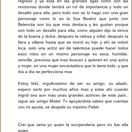
regreso y ya esta en las grandes ligas como son las
nocturnas donde tendrá un rol de importancia y todo un
desafió para ella, pero todo eso se lo hago con una gran
personaje como lo es la Soa Beatriz que junto con
Belencita son los que mas destaca y les gustan porque
son todo un desafió para ella, como alguien dijo la vimos
de la buena y dulce, después la celosa y infiel, después la
fiera y villana hasta que se murió su hijo y ahí se volvió
loca, solo una actriz así de talentosa puede hacer todos
esos rolos en un mismo personaje es seca, humilde,
sencilla, preciosa que mas buscan y quieren en una actriz
y mujer, es una mujer encantadora que lo tiene todo, y que
día a día se perfecciona mas
Estoy feliz, orgullosisimo de ser su amigo, su aliado,
espero serlo por muchos años mas y estar ahí cuando
Ingrid sea aun mas unas grandes actrices de este país.,
sigue así amigo Mister Tv apoyándola sabes que cuentas
con mi ayuda, se despide su máximo Pablo
Crei que seria yo quien la sorrpenderia pero no fue ella
quien