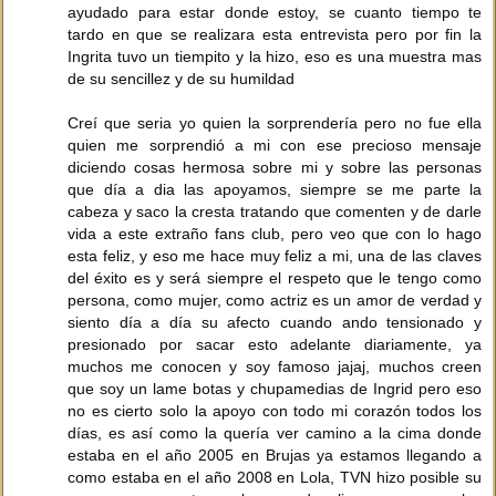
ayudado para estar donde estoy, se cuanto tiempo te
tardo en que se realizara esta entrevista pero por fin la
Ingrita tuvo un tiempito y la hizo, eso es una muestra mas
de su sencillez y de su humildad
Creí que seria yo quien la sorprendería pero no fue ella
quien me sorprendió a mi con ese precioso mensaje
diciendo cosas hermosa sobre mi y sobre las personas
que día a dia las apoyamos, siempre se me parte la
cabeza y saco la cresta tratando que comenten y de darle
vida a este extraño fans club, pero veo que con lo hago
esta feliz, y eso me hace muy feliz a mi, una de las claves
del éxito es y será siempre el respeto que le tengo como
persona, como mujer, como actriz es un amor de verdad y
siento día a día su afecto cuando ando tensionado y
presionado por sacar esto adelante diariamente, ya
muchos me conocen y soy famoso jajaj, muchos creen
que soy un lame botas y chupamedias de Ingrid pero eso
no es cierto solo la apoyo con todo mi corazón todos los
días, es así como la quería ver camino a la cima donde
estaba en el año 2005 en Brujas ya estamos llegando a
como estaba en el año 2008 en Lola, TVN hizo posible su