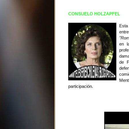
CONSUELO HOLZAPFEL
Esta
entre
"Rom
en l
prof
dama
de F
defe
comi
Menti
participación.