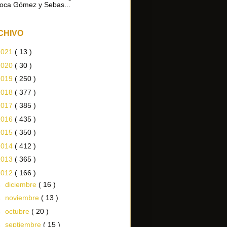
oca Gómez y Sebas...
CHIVO
2021
( 13 )
2020
( 30 )
2019
( 250 )
2018
( 377 )
2017
( 385 )
2016
( 435 )
2015
( 350 )
2014
( 412 )
2013
( 365 )
2012
( 166 )
►
diciembre
( 16 )
►
noviembre
( 13 )
►
octubre
( 20 )
►
septiembre
( 15 )