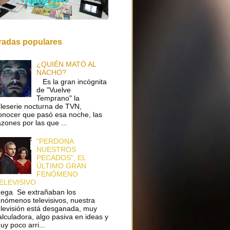
radas populares
¿QUIÉN MATÓ AL
NACHO?
Es la gran incógnita
de "Vuelve
Temprano" la
eleserie nocturna de TVN,
onocer que pasó esa noche, las
azones por las que ...
"PERDONA
NUESTROS
PECADOS", EL
ÚLTIMO GRAN
FENÓMENO
ELEVISIVO
ega Se extrañaban los
enómenos televisivos, nuestra
elevisión está desganada, muy
alculadora, algo pasiva en ideas y
uy poco arri...