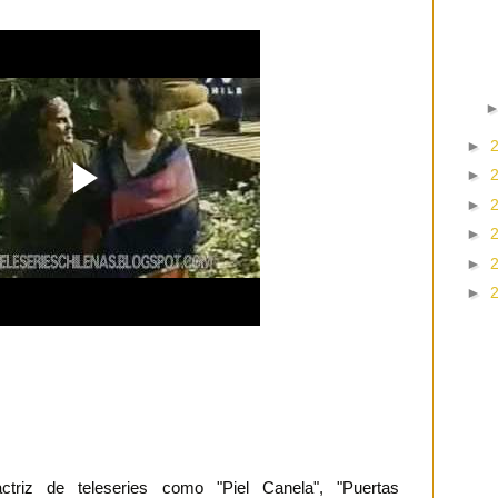
►
►
►
►
►
►
ctriz de teleseries como "Piel Canela", "Puertas