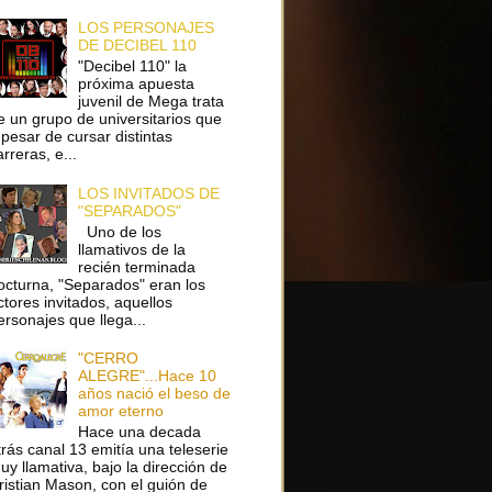
LOS PERSONAJES
DE DECIBEL 110
"Decibel 110" la
próxima apuesta
juvenil de Mega trata
e un grupo de universitarios que
 pesar de cursar distintas
arreras, e...
LOS INVITADOS DE
"SEPARADOS"
Uno de los
llamativos de la
recién terminada
octurna, "Separados" eran los
ctores invitados, aquellos
ersonajes que llega...
"CERRO
ALEGRE"...Hace 10
años nació el beso de
amor eterno
Hace una decada
trás canal 13 emitía una teleserie
uy llamativa, bajo la dirección de
ristian Mason, con el guión de