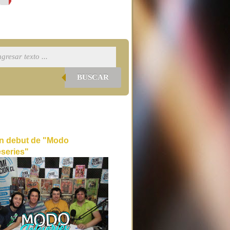
BUSCAR
n debut de "Modo
eseries"