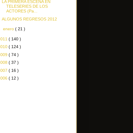
LA PRIMERA ESCENA EN
TELESERIES DE LOS
ACTORES (Pa...
ALGUNOS REGRESOS 2012
►
enero
( 21 )
2011
( 140 )
2010
( 124 )
2009
( 74 )
2008
( 37 )
2007
( 16 )
2006
( 12 )