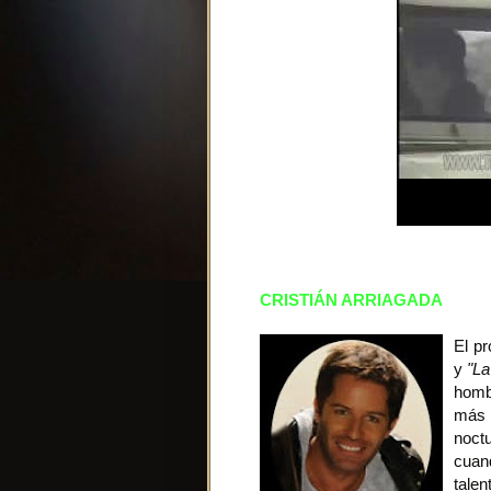
CRISTIÁN ARRIAGADA
El p
y
"La 
homb
más 
noct
cuan
talen