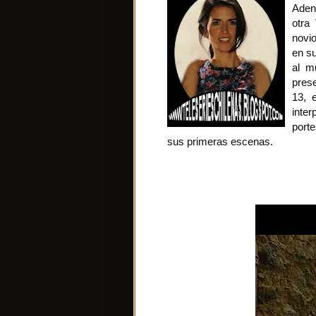
Adent
otra
novi
en su
al m
pres
13, 
inte
port
sus primeras escenas.