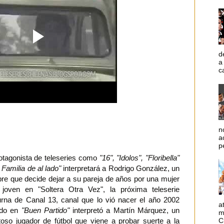
d
a
c
n
a
p
rotagonista de teleseries como
"16", "Idolos", "Floribella"
Familia de al lado"
interpretará a Rodrigo González, un
re que decide dejar a su pareja de años por una mujer
joven en "Soltera Otra Vez", la próxima teleserie
urna de Canal 13, canal que lo vió nacer el año 2002
a
do en
"Buen Partido"
interpretó a Martín Márquez, un
m
C
toso jugador de fútbol que viene a probar suerte a la