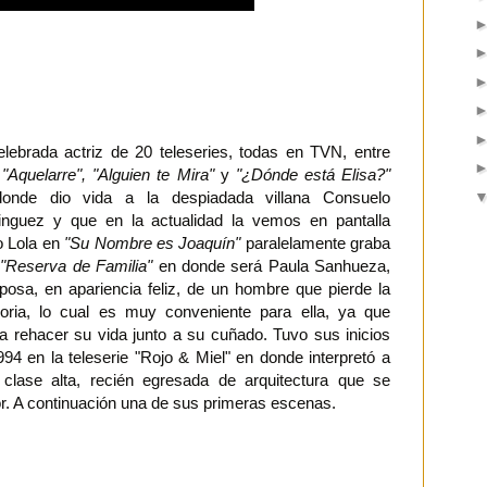
elebrada actriz de 20 teleseries, todas en TVN, entre
s
"Aquelarre", "Alguien te Mira"
y
"¿Dónde está Elisa?"
onde dio vida a la despiadada villana Consuelo
nguez y que en la actualidad la vemos en pantalla
 Lola en
"Su Nombre es Joaquín"
paralelamente graba
a
"Reserva de Familia"
en donde será Paula Sanhueza,
posa, en apariencia feliz, de un hombre que pierde la
ria, lo cual es muy conveniente para ella, ya que
a rehacer su vida junto a su cuñado. Tuvo sus inicios
94 en la teleserie "Rojo & Miel" en donde interpretó a
clase alta, recién egresada de arquitectura que se
or. A continuación una de sus primeras escenas.