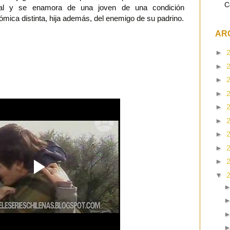
C
tal y se enamora de una joven de una condición
mica distinta, hija además, del enemigo de su padrino.
AR
►
►
►
►
►
►
►
►
►
▼