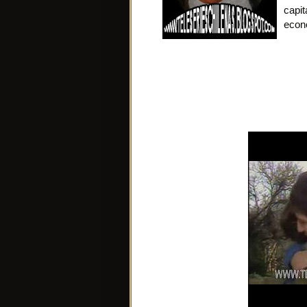
capi
econó