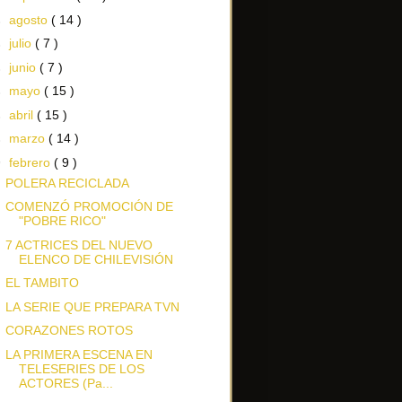
►
agosto
( 14 )
►
julio
( 7 )
►
junio
( 7 )
►
mayo
( 15 )
►
abril
( 15 )
►
marzo
( 14 )
▼
febrero
( 9 )
POLERA RECICLADA
COMENZÓ PROMOCIÓN DE
"POBRE RICO"
7 ACTRICES DEL NUEVO
ELENCO DE CHILEVISIÓN
EL TAMBITO
LA SERIE QUE PREPARA TVN
CORAZONES ROTOS
LA PRIMERA ESCENA EN
TELESERIES DE LOS
ACTORES (Pa...