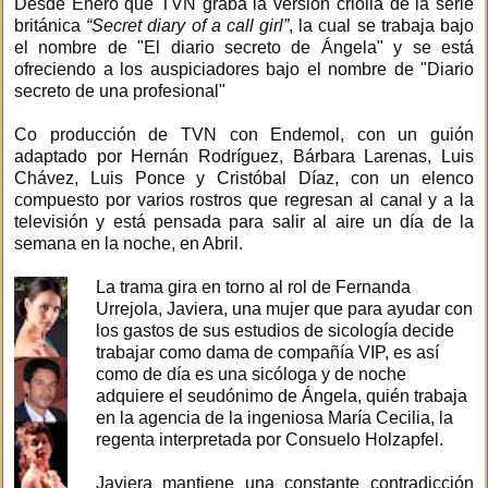
Desde Enero que TVN graba la versión criolla de la serie
británica
“Secret diary of a call girl”
, la cual se trabaja bajo
el nombre de "El diario secreto de Ángela" y se está
ofreciendo a los auspiciadores bajo el nombre de "Diario
secreto de una profesional"
Co producción de TVN con Endemol, con un guión
adaptado por Hernán Rodríguez, Bárbara Larenas, Luis
Chávez, Luis Ponce y Cristóbal Díaz, con un elenco
compuesto por varios rostros que regresan al canal y a la
televisión y está pensada para salir al aire un día de la
semana en la noche, en Abril.
La trama gira en torno al rol de Fernanda
Urrejola, Javiera, una mujer que para ayudar con
los gastos de sus estudios de sicología decide
trabajar como dama de compañía VIP, es así
como de día es una sicóloga y de noche
adquiere el seudónimo de Ángela, quién trabaja
en la agencia de la ingeniosa María Cecilia, la
regenta interpretada por Consuelo Holzapfel.
Javiera mantiene una constante contradicción