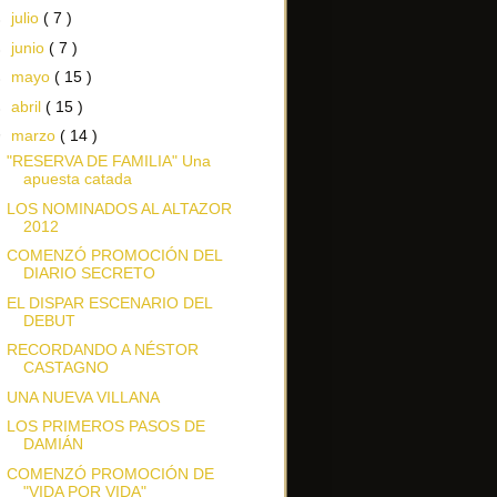
►
julio
( 7 )
►
junio
( 7 )
►
mayo
( 15 )
►
abril
( 15 )
▼
marzo
( 14 )
"RESERVA DE FAMILIA" Una
apuesta catada
LOS NOMINADOS AL ALTAZOR
2012
COMENZÓ PROMOCIÓN DEL
DIARIO SECRETO
EL DISPAR ESCENARIO DEL
DEBUT
RECORDANDO A NÉSTOR
CASTAGNO
UNA NUEVA VILLANA
LOS PRIMEROS PASOS DE
DAMIÁN
COMENZÓ PROMOCIÓN DE
"VIDA POR VIDA"