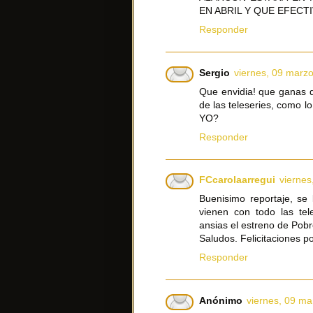
EN ABRIL Y QUE EFECT
Responder
Sergio
viernes, 09 marz
Que envidia! que ganas d
de las teleseries, como 
YO?
Responder
FCcarolaarregui
viernes
Buenisimo reportaje, se
vienen con todo las te
ansias el estreno de Pobre
Saludos. Felicitaciones po
Responder
Anónimo
viernes, 09 ma