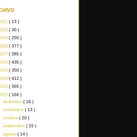
CHIVO
2021
( 13 )
2020
( 30 )
2019
( 250 )
2018
( 377 )
2017
( 385 )
2016
( 435 )
2015
( 350 )
2014
( 412 )
2013
( 365 )
2012
( 166 )
►
diciembre
( 16 )
►
noviembre
( 13 )
►
octubre
( 20 )
►
septiembre
( 15 )
►
agosto
( 14 )