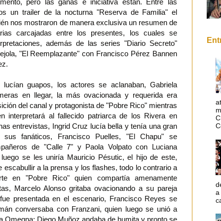
ento, pero las ganas e iniciativa están. Entre las
s un trailer de la nocturna "Reserva de Familia" el
bién nos mostraron de manera exclusiva un resumen de
rias carcajadas entre los presentes, los cuales se
Ent
erpretaciones, además de las series "Diario Secreto"
rejola, "El Reemplazante" con Francisco Pérez Bannen
ez.
s lucían guapos, los actores se aclanaban, Gabriela
meras en llegar, la más ovacionada y requerida era
a
sición del canal y protagonista de "Pobre Rico" mientras
m
n interpretará al fallecido patriarca de los Rivera en
C
s entrevistas, Ingrid Cruz lucía bella y tenía una gran
C
 sus fanáticos, Francisco Puelles, "El Chapu" se
pañeros de "Calle 7" y Paola Volpato con Luciana
luego se les uniría Mauricio Pésutic, el hijo de este,
 escabullir a la prensa y los flashes, todo lo contrario a
arte en "Pobre Rico" quien compartía amenamente
d
tas, Marcelo Alonso gritaba ovacionando a su pareja
a
ue presentada en el escenario, Francisco Reyes se
c
mán conversaba con Franzani, quien luego se unió a
cia Omegna; Diego Muñoz andaba de humita y pronto se