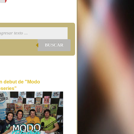
BUSCAR
n debut de "Modo
eseries"