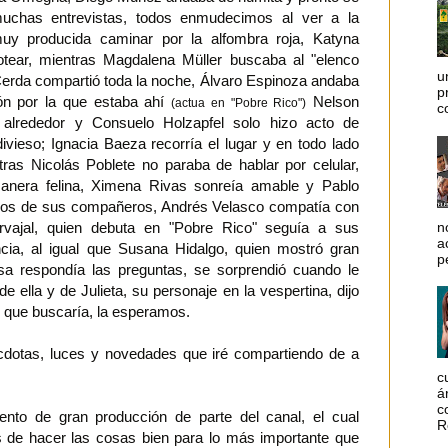
muchas entrevistas, todos enmudecimos al ver a la
muy producida caminar por la alfombra roja, Katyna
ear, mientras Magdalena Müller buscaba al "elenco
u
 Cerda compartió toda la noche, Álvaro Espinoza andaba
p
zón por la que estaba ahí
Nelson
(actua en "Pobre Rico")
c
 alrededor y Consuelo Holzapfel solo hizo acto de
divieso; Ignacia Baeza recorría el lugar y en todo lado
ras Nicolás Poblete no paraba de hablar por celular,
anera felina, Ximena Rivas sonreía amable y Pablo
arios de sus compañeros, Andrés Velasco compatía con
n
arvajal, quien debuta en "Pobre Rico" seguía a sus
a
ia, al igual que Susana Hidalgo, quien mostró gran
p
sa respondía las preguntas, se sorprendió cuando le
 ella y de Julieta, su personaje en la vespertina, dijo
o que buscaría, la esperamos.
écdotas, luces y novedades que iré compartiendo de a
c
á
c
vento de gran producción de parte del canal, el cual
R
s de hacer las cosas bien para lo más importante que