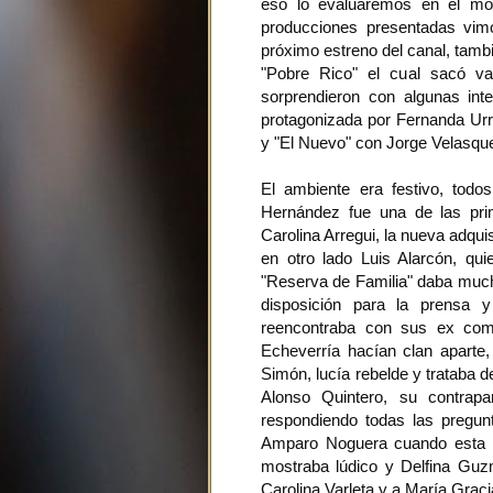
eso lo evaluaremos en el mom
producciones presentadas vimo
próximo estreno del canal, tam
"Pobre Rico" el cual sacó va
sorprendieron con algunas int
protagonizada por Fernanda Ur
y "El Nuevo" con Jorge Velasqu
El ambiente era festivo, todo
Hernández fue una de las pri
Carolina Arregui, la nueva adqui
en otro lado Luis Alarcón, quie
"Reserva de Familia" daba mucha
disposición para la prensa y
reencontraba con sus ex com
Echeverría hacían clan aparte, 
Simón, lucía rebelde y trataba de
Alonso Quintero, su contrap
respondiendo todas las pregun
Amparo Noguera cuando esta f
mostraba lúdico y Delfina Guz
Carolina Varleta y a María Gra