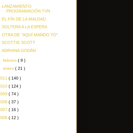
LANZAMIENTO
PROGRAMACIÓN TVN
EL FÍN DE LA MALDAD
SOLTERA A LA ESPERA
OTRA DE "AQUÍ MANDO YO"
SCOTTIE SCOTT
ADRIANA GODÁN
►
febrero
( 9 )
►
enero
( 21 )
2011
( 140 )
2010
( 124 )
2009
( 74 )
2008
( 37 )
2007
( 16 )
2006
( 12 )