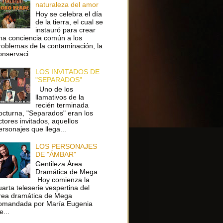
naturaleza del amor
Hoy se celebra el día
de la tierra, el cual se
instauró para crear
na conciencia común a los
roblemas de la contaminación, la
onservaci...
LOS INVITADOS DE
"SEPARADOS"
Uno de los
llamativos de la
recién terminada
octurna, "Separados" eran los
ctores invitados, aquellos
ersonajes que llega...
LOS PERSONAJES
DE "ÁMBAR"
Gentileza Área
Dramática de Mega
Hoy comienza la
uarta teleserie vespertina del
rea dramática de Mega
omandada por María Eugenia
e...