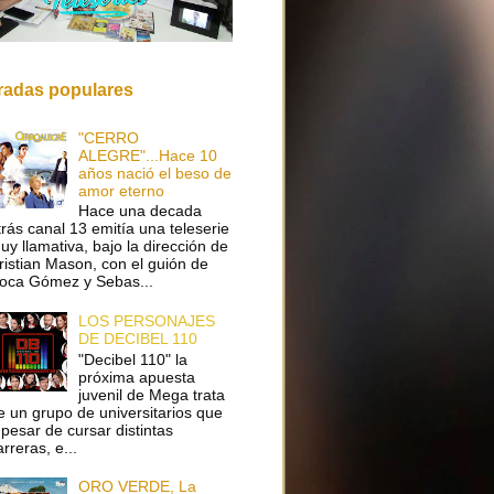
radas populares
"CERRO
ALEGRE"...Hace 10
años nació el beso de
amor eterno
Hace una decada
trás canal 13 emitía una teleserie
uy llamativa, bajo la dirección de
ristian Mason, con el guión de
oca Gómez y Sebas...
LOS PERSONAJES
DE DECIBEL 110
"Decibel 110" la
próxima apuesta
juvenil de Mega trata
e un grupo de universitarios que
 pesar de cursar distintas
arreras, e...
ORO VERDE, La