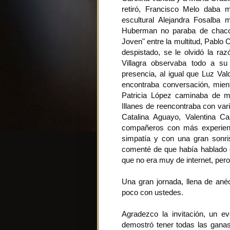
retiró, Francisco Melo daba 
escultural Alejandra Fosalba 
Huberman no paraba de chacot
Joven" entre la multitud, Pablo
despistado, se le olvidó la ra
Villagra observaba todo a su
presencia, al igual que Luz Val
encontraba conversación, mient
Patricia López caminaba de m
Illanes de reencontraba con v
Catalina Aguayo, Valentina C
compañeros con más experienc
simpatía y con una gran sonri
comenté de que había hablado de
que no era muy de internet, per
Una gran jornada, llena de an
poco con ustedes.
Agradezco la invitación, un e
demostró tener todas las gana