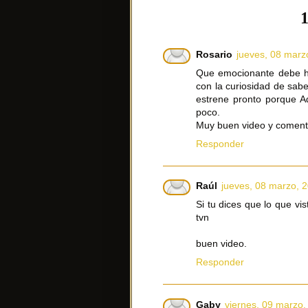
1
Rosario
jueves, 08 marz
Que emocionante debe hab
con la curiosidad de sabe
estrene pronto porque 
poco.
Muy buen video y coment
Responder
Raúl
jueves, 08 marzo, 
Si tu dices que lo que vis
tvn
buen video.
Responder
Gaby
viernes, 09 marzo,