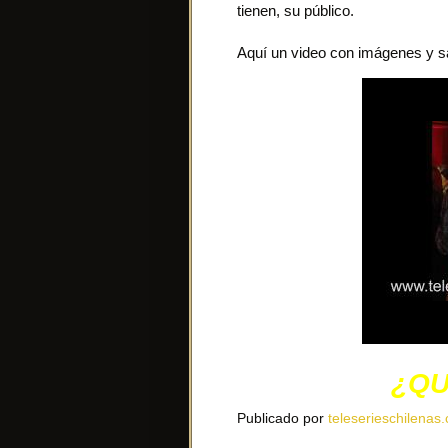
tienen, su público.
Aquí un video con imágenes y sa
¿QU
Publicado por
teleserieschilenas.