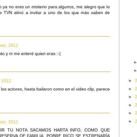
o ya no eres un misterio para algunos, me alegro que lo
e TVN atinó a invitar a uno de los que más saben de
rzo, 2012
to y ni me enteré quien eras :-(
►
, 2012
►
los actores, hasta bailaron como en el video clip, parece
►
►
►
►
rzo, 2012
POR TU NOTA SACAMOS HARTA INFO, COMO QUE
ESERVA DE FAMILIA, POBRE RICO SE ESTRENARÍA