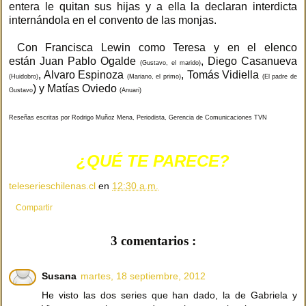
entera le quitan sus hijas y a ella la declaran interdicta
internándola en el convento de las monjas.
Con Francisca Lewin como Teresa y en el elenco
están Juan Pablo Ogalde
, Diego Casanueva
(Gustavo, el marido)
, Alvaro Espinoza
, Tomás Vidiella
(Huidobro)
(Mariano, el primo)
(El padre de
) y Matías Oviedo
Gustavo
(Anuari)
Reseñas escritas por Rodrigo Muñoz Mena, Periodista, Gerencia de Comunicaciones TVN
¿QUÉ TE PARECE?
teleserieschilenas.cl
en
12:30 a.m.
Compartir
3 comentarios :
Susana
martes, 18 septiembre, 2012
He visto las dos series que han dado, la de Gabriela y