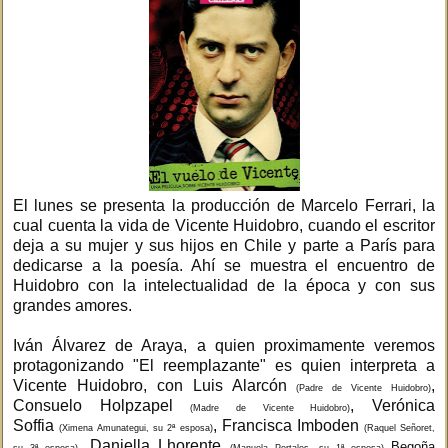
El lunes se presenta la producción de Marcelo Ferrari, la
cual cuenta la vida de Vicente Huidobro, cuando el escritor
deja a su mujer y sus hijos en Chile y parte a París para
dedicarse a la poesía. Ahí se muestra el encuentro de
Huidobro con la intelectualidad de la época y con sus
grandes amores.
Iván Álvarez de Araya, a quien proximamente veremos
protagonizando "El reemplazante" es quien interpreta a
Vicente Huidobro, con Luis Alarcón
,
(Padre de Vicente Huidobro)
Consuelo Holpzapel
, Verónica
(Madre de Vicente Huidobro)
Soffia
, Francisca Imboden
(Ximena Amunategui, su 2ª esposa)
(Raquel Señoret,
, Daniella Lhorente
Begoña
su 3ª esposa)
(Manuela Portales, su 1ª esposa)