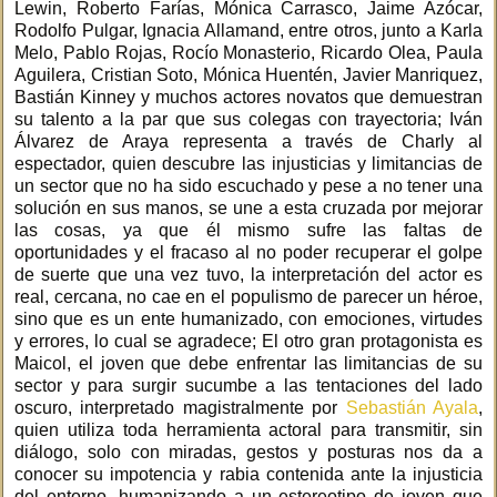
Lewin, Roberto Farías, Mónica Carrasco, Jaime Azócar,
Rodolfo Pulgar, Ignacia Allamand, entre otros, junto a Karla
Melo, Pablo Rojas, Rocío Monasterio, Ricardo Olea, Paula
Aguilera, Cristian Soto, Mónica Huentén, Javier Manriquez,
Bastián Kinney y muchos actores novatos que demuestran
su talento a la par que sus colegas con trayectoria; Iván
Álvarez de Araya representa a través de Charly al
espectador, quien descubre las injusticias y limitancias de
un sector que no ha sido escuchado y pese a no tener una
solución en sus manos, se une a esta cruzada por mejorar
las cosas, ya que él mismo sufre las faltas de
oportunidades y el fracaso al no poder recuperar el golpe
de suerte que una vez tuvo, la interpretación del actor es
real, cercana, no cae en el populismo de parecer un héroe,
sino que es un ente humanizado, con emociones, virtudes
y errores, lo cual se agradece; El otro gran protagonista es
Maicol, el joven que debe enfrentar las limitancias de su
sector y para surgir sucumbe a las tentaciones del lado
oscuro, interpretado magistralmente por
Sebastián Ayala
,
quien utiliza toda herramienta actoral para transmitir, sin
diálogo, solo con miradas, gestos y posturas nos da a
conocer su impotencia y rabia contenida ante la injusticia
del entorno, humanizando a un estereotipo de joven que