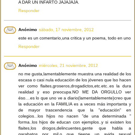
A DAR UN INFARTO JAJAJAJA.
Responder
Anónimo
sábado, 17 noviembre, 2012
este es un comentario,una critica y un poema, todo en uno
Responder
Anónimo
miércoles, 21 noviembre, 2012
no me gusta,lamentablemente muestra una realidad de los
escasa o casi nula educación de los jóvenes que lso hacen
ver como flaites,groseros,drogadictos,etc.etc..es la dura
realidad y eso preocupa.NO ME DA ORGULLO ver
éso....es lo que uno ve a diario(lamentablemente)creo que
la educación en la FAMILIA es a veces más importanta y
de mayor trascendencia que la "educación" en
colegios...los hijos no nacen "de una determinada "
forma..los hijos de educan con ejemplos..y si existen los
flaites,los drogos,delincuentes,gente que habla a
garabatos por mil,o que tieene un avida sexual