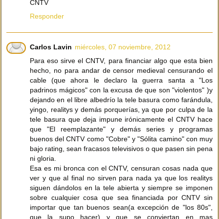
CNTV
Responder
Carlos Lavin
miércoles, 07 noviembre, 2012
Para eso sirve el CNTV, para financiar algo que esta bien
hecho, no para andar de censor medieval censurando el
cable (que ahora le declaro la guerra santa a "Los
padrinos mágicos" con la excusa de que son "violentos" )y
dejando en el libre albedrío la tele basura como farándula,
yingo, realitys y demás porquerías, ya que por culpa de la
tele basura que deja impune irónicamente el CNTV hace
que "El reemplazante" y demás series y programas
buenos del CNTV como "Cobre" y "Sólita camino" con muy
bajo rating, sean fracasos televisivos o que pasen sin pena
ni gloria.
Esa es mi bronca con el CNTV, censuran cosas nada que
ver y que al final no sirven para nada ya que los realitys
siguen dándolos en la tele abierta y siempre se imponen
sobre cualquier cosa que sea financiada por CNTV sin
importar que tan buenos sean(a excepción de "los 80s",
que la supo hacer) y que se conviertan en mas