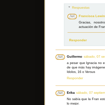
Respuestas
Francisca Lewin
Gracias, nosot
actuación de Fran
Responder
Guillermo
sábado, 07 se
a pesar que Ignacia no e
de que más hay imágenes
Idolos, 16 o Versus
Responder
Erika
sábado, 07 septie
No sabía que la Fran est
lo mejor.