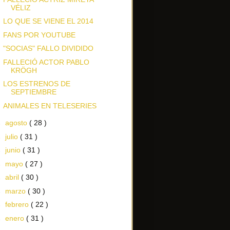
VÉLIZ
LO QUE SE VIENE EL 2014
FANS POR YOUTUBE
"SOCIAS" FALLO DIVIDIDO
FALLECIÓ ACTOR PABLO
KRÖGH
LOS ESTRENOS DE
SEPTIEMBRE
ANIMALES EN TELESERIES
►
agosto
( 28 )
►
julio
( 31 )
►
junio
( 31 )
►
mayo
( 27 )
►
abril
( 30 )
►
marzo
( 30 )
►
febrero
( 22 )
►
enero
( 31 )