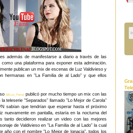
ores además de manifestarse a diario a través de las
be como una plataforma para exponer esta admiración.
mente publican un mix de escenas de Luz Valdivieso y
on hermanas en "La Familia de al Lado" y que ellos
Gra
Tel
eso
publicó por mucho tiempo un mix con las
(@Luz_Fans)
 la teleserie "Separados" llamado "Lo Mejor de Carola"
TVN sabían que tendrían que esperar hasta el próximo
iz nuevamente en pantalla, estaría en la nocturna del
s tanto decidieron realizar un video con las mejores
onaje de Valdivieso en "La Familia de al Lado" la cual
te año con el nombre "Lo Mejor de Ignacia", todos los