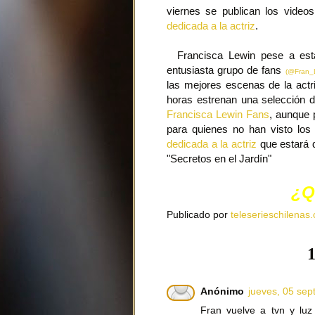
viernes se publican los video
dedicada a la actriz
.
Francisca Lewin pese a estar
entusiasta grupo de fans
(@Fran_
las mejores escenas de la actr
horas estrenan una selección d
Francisca Lewin Fans
, aunque 
para quienes no han visto lo
dedicada a la actriz
que estará d
"Secretos en el Jardín"
¿Q
Publicado por
teleserieschilenas.
1
Anónimo
jueves, 05 sep
Fran vuelve a tvn y lu