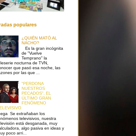
radas populares
¿QUIÉN MATÓ AL
NACHO?
Es la gran incógnita
de "Vuelve
Temprano" la
eleserie nocturna de TVN,
onocer que pasó esa noche, las
azones por las que ...
"PERDONA
NUESTROS
PECADOS", EL
ÚLTIMO GRAN
FENÓMENO
ELEVISIVO
ega Se extrañaban los
enómenos televisivos, nuestra
elevisión está desganada, muy
alculadora, algo pasiva en ideas y
uy poco arri...