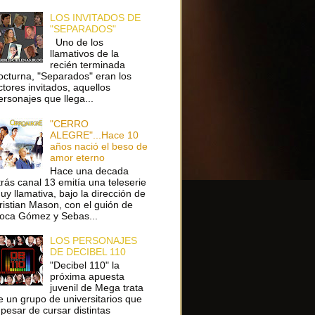
LOS INVITADOS DE
"SEPARADOS"
Uno de los
llamativos de la
recién terminada
octurna, "Separados" eran los
ctores invitados, aquellos
ersonajes que llega...
"CERRO
ALEGRE"...Hace 10
años nació el beso de
amor eterno
Hace una decada
trás canal 13 emitía una teleserie
uy llamativa, bajo la dirección de
ristian Mason, con el guión de
oca Gómez y Sebas...
LOS PERSONAJES
DE DECIBEL 110
"Decibel 110" la
próxima apuesta
juvenil de Mega trata
e un grupo de universitarios que
 pesar de cursar distintas