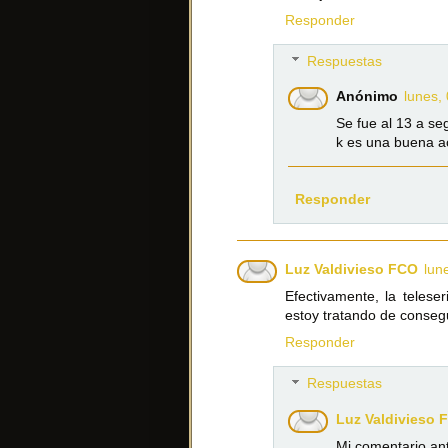
Responder
Respuestas
Anónimo
lunes,
Se fue al 13 a se
k es una buena ac
Responder
Luz Valdivieso FCO
lun
Efectivamente, la teles
estoy tratando de conseg
Responder
Respuestas
Luz Valdivieso 
Mi comentario ant