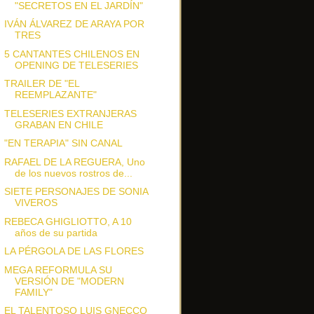
"SECRETOS EN EL JARDÍN"
IVÁN ÁLVAREZ DE ARAYA POR
TRES
5 CANTANTES CHILENOS EN
OPENING DE TELESERIES
TRAILER DE "EL
REEMPLAZANTE"
TELESERIES EXTRANJERAS
GRABAN EN CHILE
"EN TERAPIA" SIN CANAL
RAFAEL DE LA REGUERA, Uno
de los nuevos rostros de...
SIETE PERSONAJES DE SONIA
VIVEROS
REBECA GHIGLIOTTO, A 10
años de su partida
LA PÉRGOLA DE LAS FLORES
MEGA REFORMULA SU
VERSIÓN DE "MODERN
FAMILY"
EL TALENTOSO LUIS GNECCO