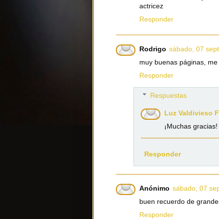
actricez
Responder
Rodrigo
sábado, 07 sep
muy buenas páginas, me g
Responder
Respuestas
Luz Valdivieso 
¡Muchas gracias!
Responder
Anónimo
sábado, 07 se
buen recuerdo de grandes
Responder