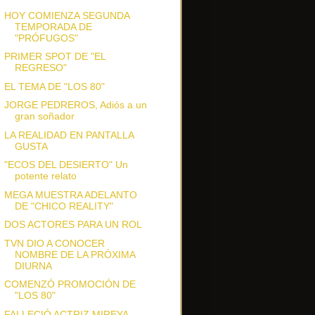
HOY COMIENZA SEGUNDA
TEMPORADA DE
"PRÓFUGOS"
PRIMER SPOT DE "EL
REGRESO"
EL TEMA DE "LOS 80"
JORGE PEDREROS, Adiós a un
gran soñador
LA REALIDAD EN PANTALLA
GUSTA
"ECOS DEL DESIERTO" Un
potente relato
MEGA MUESTRA ADELANTO
DE "CHICO REALITY"
DOS ACTORES PARA UN ROL
TVN DIO A CONOCER
NOMBRE DE LA PRÓXIMA
DIURNA
COMENZÓ PROMOCIÓN DE
"LOS 80"
FALLECIÓ ACTRIZ MIREYA