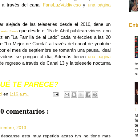
s a través del canal
FansLuzValdivieso
y
una página
 alejada de las teleseries desde el 2010, tiene un
Ent
que desde el 15 de Abril publican videos con
Lewin_Fans)
iz en "La Familia de al Lado" cada miércoles a las 20
e "Lo Mejor de Carola" a través del canal de youtube
por el mes de septiembre se tomarán una pausa, ideal
s videos se pongan al día; Además tienen
una página
e regreso a través de Canal 13 y la teleserie nocturna
t
c
r
UÉ TE PARECE?
cl
en
1:16 a.m.
T
0 comentarios :
M
f
t
tiembre, 2013
c
m
z descanse esta muy repetida acaso tvn no tiene mas