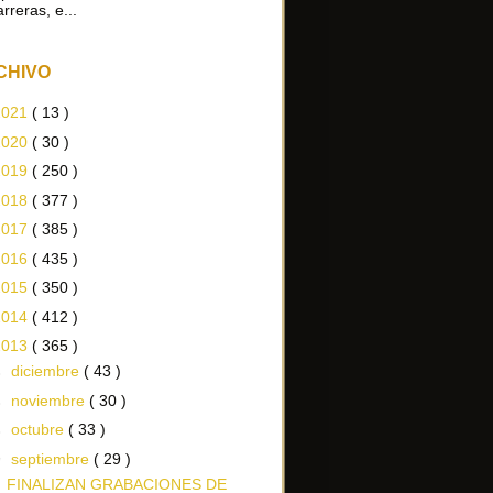
arreras, e...
CHIVO
2021
( 13 )
2020
( 30 )
2019
( 250 )
2018
( 377 )
2017
( 385 )
2016
( 435 )
2015
( 350 )
2014
( 412 )
2013
( 365 )
►
diciembre
( 43 )
►
noviembre
( 30 )
►
octubre
( 33 )
▼
septiembre
( 29 )
FINALIZAN GRABACIONES DE