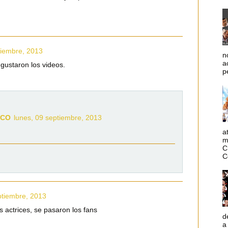
tiembre, 2013
n
a
ustaron los videos.
p
FCO
lunes, 09 septiembre, 2013
a
m
C
C
ptiembre, 2013
 actrices, se pasaron los fans
d
a