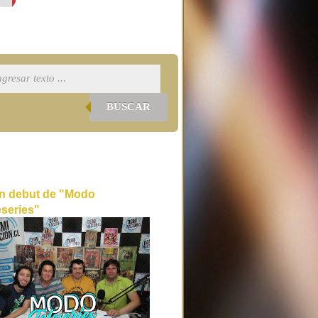
BUSCAR
n debut de "Modo
eseries"