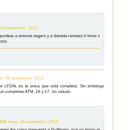
 09 septiembre, 2013
gundear a antonia zegers y a daniela ramieez k fome x
triz
es, 09 septiembre, 2013
erie LFDAL es la única que está completa. Sin embargo
uir completas ATM, 16 y 17. Un saludo.
FCO
lunes, 09 septiembre, 2013
erior iba como respuesta a Guillermo, que no tengo ni