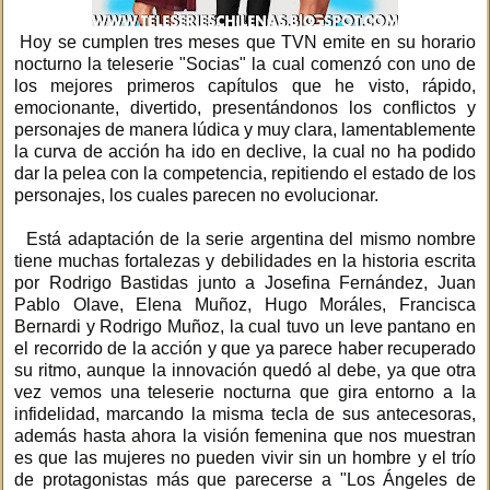
Hoy se cumplen tres meses que TVN emite en su horario
nocturno la teleserie "Socias" la cual comenzó con uno de
los mejores primeros capítulos que he visto, rápido,
emocionante, divertido, presentándonos los conflictos y
personajes de manera lúdica y muy clara, lamentablemente
la curva de acción ha ido en declive, la cual no ha podido
dar la pelea con la competencia, repitiendo el estado de los
personajes, los cuales parecen no evolucionar.
Está adaptación de la serie argentina del mismo nombre
tiene muchas fortalezas y debilidades en la historia escrita
por Rodrigo Bastidas junto a Josefina Fernández, Juan
Pablo Olave, Elena Muñoz, Hugo Moráles, Francisca
Bernardi y Rodrigo Muñoz, la cual tuvo un leve pantano en
el recorrido de la acción y que ya parece haber recuperado
su ritmo, aunque la innovación quedó al debe, ya que otra
vez vemos una teleserie nocturna que gira entorno a la
infidelidad, marcando la misma tecla de sus antecesoras,
además hasta ahora la visión femenina que nos muestran
es que las mujeres no pueden vivir sin un hombre y el trío
de protagonistas más que parecerse a "Los Ángeles de