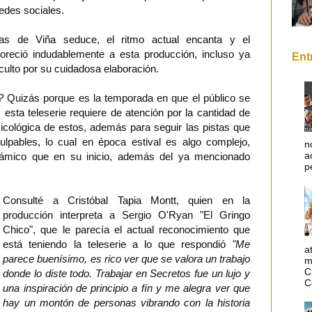
edes sociales.
s de Viña seduce, el ritmo actual encanta y el
voreció indudablemente a esta producción, incluso ya
Ent
 culto por su cuidadosa elaboración.
?
Quizás porque es la temporada en que el público se
, esta teleserie requiere de atención por la cantidad de
icológica de estos, además para seguir las pistas que
ulpables, lo cual en época estival es algo complejo,
n
a
námico que en su inicio, además del ya mencionado
p
Consulté a Cristóbal Tapia Montt, quien en la
producción interpreta a Sergio O'Ryan "El Gringo
Chico", que le parecía el actual reconocimiento que
está teniendo la teleserie a lo que respondió
"Me
a
parece buenísimo, es rico ver que se valora un trabajo
m
C
donde lo diste todo. Trabajar en Secretos fue un lujo y
C
una inspiración de principio a fín y me alegra ver que
hay un montón de personas vibrando con la historia