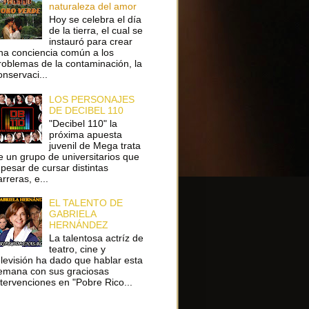
naturaleza del amor
Hoy se celebra el día
de la tierra, el cual se
instauró para crear
na conciencia común a los
roblemas de la contaminación, la
onservaci...
LOS PERSONAJES
DE DECIBEL 110
"Decibel 110" la
próxima apuesta
juvenil de Mega trata
e un grupo de universitarios que
 pesar de cursar distintas
arreras, e...
EL TALENTO DE
GABRIELA
HERNÁNDEZ
La talentosa actríz de
teatro, cine y
elevisión ha dado que hablar esta
emana con sus graciosas
ntervenciones en "Pobre Rico...