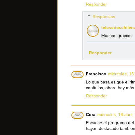
Responder
Respuestas
teleserieschilen
Muchas gracias
Responder
Francisco
miércoles, 16 
Lo que pasa es que el rit
capítulos, ahora hay más 
Responder
Cora
miércoles, 16 abril,
Escuché el programa del 
hayan destacado tambien