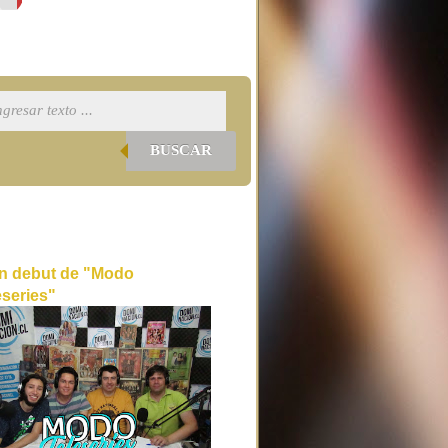
BUSCAR
n debut de "Modo
eseries"