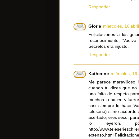
Responder
Gloria
miércoles, 16 abri
Felicitaciones a los gui
reconocimiento, "Vuelve
Secretos era injusto.
Responder
Katherine
miércoles, 16 
Me parece maravilloso 
cuando tu dices que no c
una falta de respeto para
muchos lo hacen y fueron
casi siempre lo hace Va
teleserie) si me acuerdo
acertado, eres seco, para
lo leyeron, p
http://www.teleserieschil
extenso.html Felicitacion