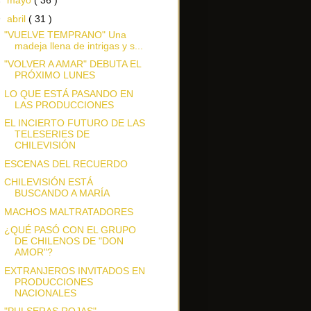
►
mayo
( 36 )
▼
abril
( 31 )
"VUELVE TEMPRANO" Una
madeja llena de intrigas y s...
"VOLVER A AMAR" DEBUTA EL
PRÓXIMO LUNES
LO QUE ESTÁ PASANDO EN
LAS PRODUCCIONES
EL INCIERTO FUTURO DE LAS
TELESERIES DE
CHILEVISIÓN
ESCENAS DEL RECUERDO
CHILEVISIÓN ESTÁ
BUSCANDO A MARÍA
MACHOS MALTRATADORES
¿QUÉ PASÓ CON EL GRUPO
DE CHILENOS DE "DON
AMOR"?
EXTRANJEROS INVITADOS EN
PRODUCCIONES
NACIONALES