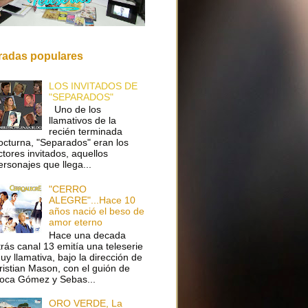
radas populares
LOS INVITADOS DE
"SEPARADOS"
Uno de los
llamativos de la
recién terminada
octurna, "Separados" eran los
ctores invitados, aquellos
ersonajes que llega...
"CERRO
ALEGRE"...Hace 10
años nació el beso de
amor eterno
Hace una decada
trás canal 13 emitía una teleserie
uy llamativa, bajo la dirección de
ristian Mason, con el guión de
oca Gómez y Sebas...
ORO VERDE, La