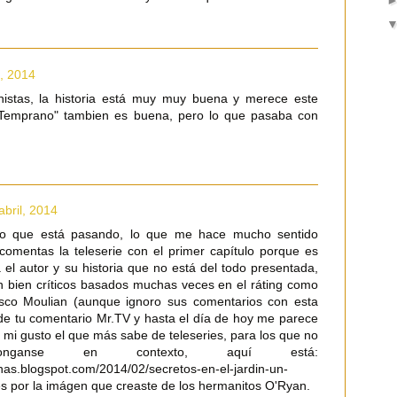
l, 2014
onistas, la historia está muy muy buena y merece este
 Temprano" tambien es buena, pero lo que pasaba con
abril, 2014
lo que está pasando, lo que me hace mucho sentido
omentas la teleserie con el primer capítulo porque es
 el autor y su historia que no está del todo presentada,
 bien críticos basados muchas veces en el ráting como
sco Moulian (aunque ignoro sus comentarios con esta
 de tu comentario Mr.TV y hasta el día de hoy me parece
 mi gusto el que más sabe de teleseries, para los que no
onganse en contexto, aquí está:
enas.blogspot.com/2014/02/secretos-en-el-jardin-un-
es por la imágen que creaste de los hermanitos O'Ryan.