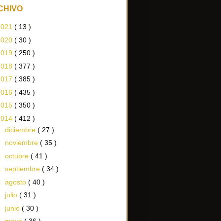
CHIVO
2021
( 13 )
2020
( 30 )
2019
( 250 )
2018
( 377 )
2017
( 385 )
2016
( 435 )
2015
( 350 )
2014
( 412 )
►
diciembre
( 27 )
►
noviembre
( 35 )
►
octubre
( 41 )
►
septiembre
( 34 )
►
agosto
( 40 )
►
julio
( 31 )
►
junio
( 30 )