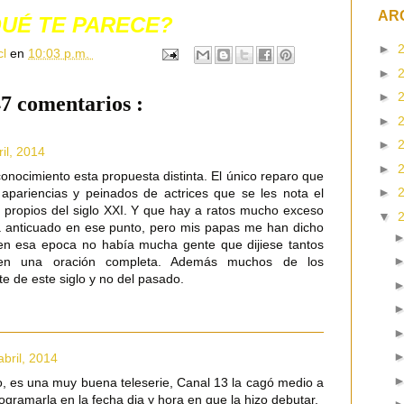
AR
UÉ TE PARECE?
►
cl
en
10:03 p.m.
►
►
7 comentarios :
►
►
ril, 2014
►
nocimiento esta propuesta distinta. El único reparo que
►
apariencias y peinados de actrices que se les nota el
 propios del siglo XXI. Y que hay a ratos mucho exceso
▼
a anticuado en ese punto, pero mis papas me han dicho
 en esa epoca no había mucha gente que dijiese tantos
a en una oración completa. Además muchos de los
e de este siglo y no del pasado.
abril, 2014
 es una muy buena teleserie, Canal 13 la cagó medio a
rogramarla en la fecha dia y hora en que la hizo debutar.