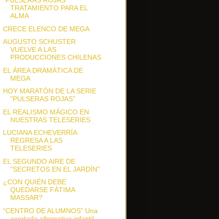
"PULSERAS ROJAS"
TRATAMIENTO PARA EL
ALMA
CRECE ELENCO DE MEGA
AUGUSTO SCHUSTER
VUELVE A LAS
PRODUCCIONES CHILENAS
EL ÁREA DRAMÁTICA DE
MEGA
HOY MARATÓN DE LA SERIE
"PULSERAS ROJAS"
EL REALISMO MÁGICO EN
NUESTRAS TELESERIES
LUCIANA ECHEVERRÍA
REGRESA A LAS
TELESERIES
EL SEGUNDO AIRE DE
"SECRETOS EN EL JARDÍN"
¿CON QUIÉN DEBE
QUEDARSE FÁTIMA
MASSAR?
"CENTRO DE ALUMNOS" Una
acertada alternativa infantil