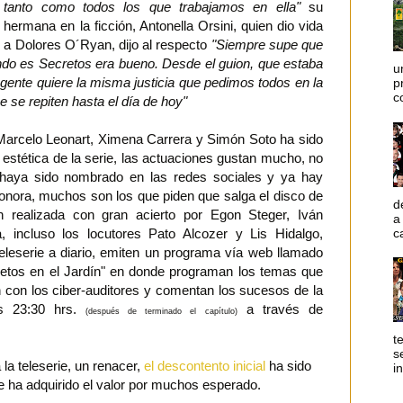
tanto como todos los que trabajamos en ella"
su
hermana en la ficción, Antonella Orsini, quien dio vida
a Dolores O´Ryan, dijo al respecto
"Siempre supe que
ndo es Secretos era bueno. Desde el guion, que estaba
u
gente quiere la misma justicia que pedimos todos en la
p
c
 se repiten hasta el día de hoy"
Marcelo Leonart, Ximena Carrera y Simón Soto ha sido
 estética de la serie, las actuaciones gustan mucho, no
 haya sido nombrado en las redes sociales y ya hay
onora, muchos son los que piden que salga el disco de
d
ón realizada con gran acierto por Egon Steger, Iván
a
c
, incluso los locutores Pato Alcozer y Lis Hidalgo,
eleserie a diario, emiten un programa vía web llamado
cretos en el Jardín" en donde programan los temas que
an con los ciber-auditores y comentan los sucesos de la
as 23:30 hrs.
a través de
(después de terminado el capítulo)
t
s
la teleserie, un renacer,
el descontento inicial
ha sido
i
ie ha adquirido el valor por muchos esperado.