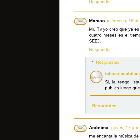
Responder
Marcoo
miércoles, 16 ab
Mr. Tv yo creo que ya es
cuatro meses es el tiemp
SEEJ.
Responder
Respuestas
teleserieschilen
Si, la tengo list
publico luego que
Responder
Anónimo
jueves, 17 abri
me encanta la música de 