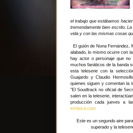
el trabajo que estábamos hacie
tremendamente bien escrito. La 
vida y con las mismas cosas que
El guión de Nona Fernández, 
alabado, lo mismo ocurre con la
hay actor o personaje que no
muchos fanáticos de la banda s
esta teleserie con la selecci
Guajardo y Claudio Hermosilla
quienes siguen y comentan la t
"El Soudtrack no oficial de Se
salen en la teleserie, interactú
producción cada jueves a l
emboca.com
Este es un segundo aire para 
superado y la teleser