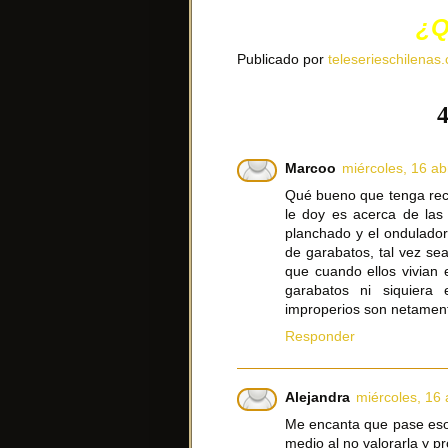
¿Q
Publicado por
teleserieschilenas.
4
Marcoo
miércoles, 16 ab
Qué bueno que tenga reco
le doy es acerca de las 
planchado y el ondulador
de garabatos, tal vez se
que cuando ellos vivian
garabatos ni siquier
improperios son netament
Responder
Alejandra
miércoles, 16 
Me encanta que pase eso,
medio al no valorarla y p