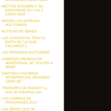
HÉCTOR NOGUERA Y SU
PERSONAJE EN "LAS 2
CAROLINAS"
SIGUEN LAS INTRIGAS
NOCTURNAS
NOTICIAS DE SERIES
LOS GUIONISTAS TRAS EL
ÉXITO DE "LO QUE
CALLAMOS L...
LAS PRÓXIMAS NOCTURNAS
COMENZÓ PROMOCIÓN
AUDIOVISUAL DE "VOLVER A
AMAR"
SANTIAGO FIGUEROA
INTERPRETA AL SEGUNDO
LÍDER DE "...
"PRINCIPES DE BARRIO" La
serie de futbolistas que ...
LOS CAMBIOS DE
PERSONAJES 2014
LAS SERIES QUE SE