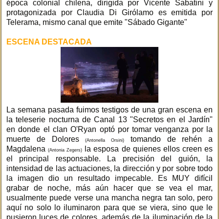
época colonial chilena, dirigida por Vicente Sabatini y
protagonizada por Claudia Di Girólamo es emitida por
Telerama, mismo canal que emite "Sábado Gigante"
ESCENA DESTACADA
La semana pasada fuimos testigos de una gran escena en
la teleserie nocturna de Canal 13 "Secretos en el Jardín"
en donde el clan O'Ryan optó por tomar venganza por la
muerte de Dolores
tomando de rehén a
(Antonella Orsini)
Magdalena
la esposa de quienes ellos creen es
(Antonia Zegers)
el principal responsable. La precisión del guión, la
intensidad de las actuaciones, la dirección y por sobre todo
la imagen dio un resultado impecable. Es MUY difícil
grabar de noche, más aún hacer que se vea el mar,
usualmente puede verse una mancha negra tan solo, pero
aquí no solo lo iluminaron para que se viera, sino que le
pusieron luces de colores, además de la iluminación de la