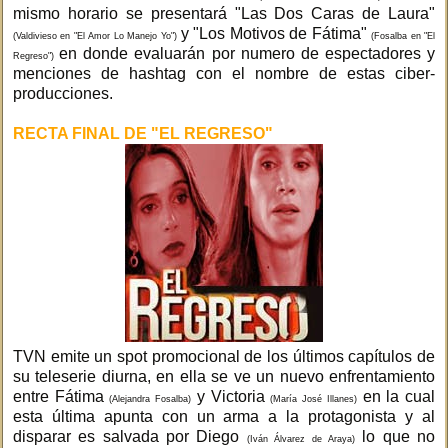
mismo horario se presentará "Las Dos Caras de Laura"
y "Los Motivos de Fátima"
(Valdivieso en "El Amor Lo Manejo Yo")
(Fosalba en "El
en donde evaluarán por numero de espectadores y
Regreso")
menciones de hashtag con el nombre de estas ciber-
producciones.
RECTA FINAL DE "EL REGRESO"
TVN emite un spot promocional de los últimos capítulos de
su teleserie diurna, en ella se ve un nuevo enfrentamiento
entre Fátima
y Victoria
en la cual
(Alejandra Fosalba)
(María José Illanes)
esta última apunta con un arma a la protagonista y al
disparar es salvada por Diego
lo que no
(Iván Álvarez de Araya)