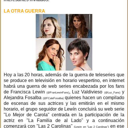
LA OTRA GUERRA
Hoy a las 20 horas, además de la guerra de teleseries que
se produce en televisión en horario vespertino, en internet
habrá una guerra de web series encabezada por los fans
de Francisca Lewin
, Luz Valdivieso
y
(@FranLewinFans)
(@Luz_Fans)
Alejandra Fosalba
quienes hacen un compilado
(@FCaleFosalba)
de escenas de sus actrices y las emitirán en el mismo
horario, el grupo seguidor de Lewín concluirá su web serie
"Lo Mejor de Carola" centrada en la participación de la
actriz en "La Familia de al Lado" y a continuación
comenzará con "Las 2 Carolinas"
en ese
(Lewin en "Las 2 Carolinas")